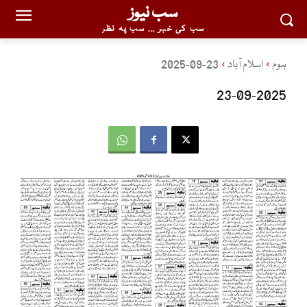
سب نیوز
سب کی خبر ... سب پہ نظر
ہوم
اسلام آباد
23-09-2025
23-09-2025