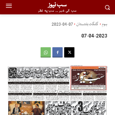
سب نیوز
سب کی خبر ... سب پہ نظر
ہوم
گلگت بلتستان
07-04-2023
07-04-2023