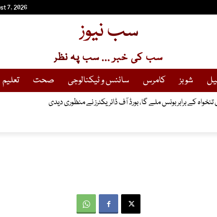
st 7, 2026
سب نیوز
سب کی خبر ... سب پہ نظر
یل
شوبز
کامرس
سائنس و ٹیکنالوجی
صحت
تعلیم
 قیام سے متعلق قرارداد متفقہ طور پر منظور کر لی
ی تنخواہ کے برابر بونس ملے گا، بورڈ آف ڈائریکٹرز نے منظوری دیدی