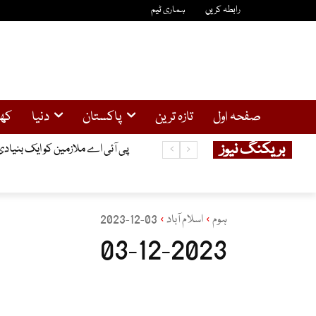
رابطہ کریں
ہماری ٹیم
صفحہ اول
تازہ ترین
پاکستان
دنیا
کھ
بریکنگ نیوز
پاکستان بار کونسل نے نئے صوبوں کے
پی آئی اے ملازمین کو ایک بنیاد
ہوم
اسلام آباد
03-12-2023
03-12-2023