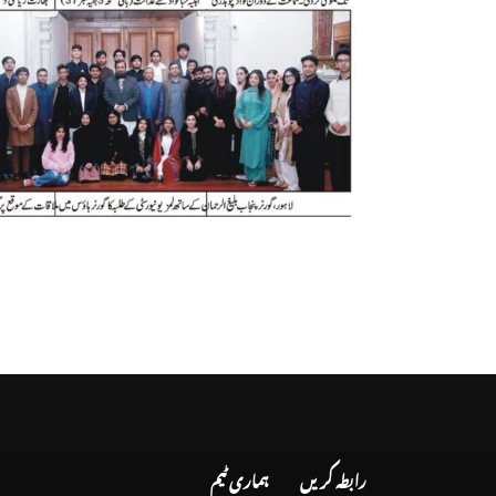
رابطہ کریں
ہماری ٹیم