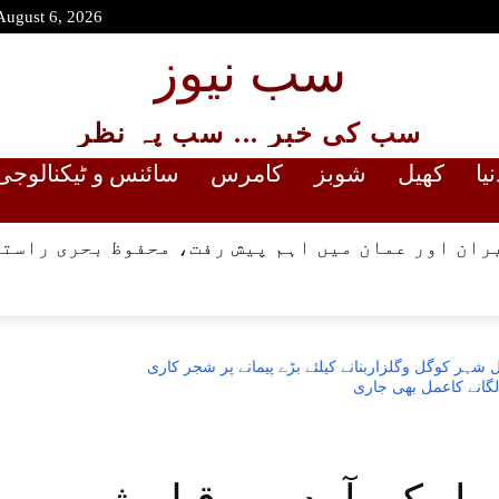
August 6, 2026
سب نیوز
سب کی خبر ... سب پہ نظر
نیا
کھیل
شوبز
کامرس
سائنس و ٹیکنالوجی
ران اور عمان میں اہم پیش رفت، محفوظ بحری راستے
ہر کوگل وگلزاربنانے کیلئے بڑے پیمانے پر شجر کاری
گانے کاعمل بھی جاری