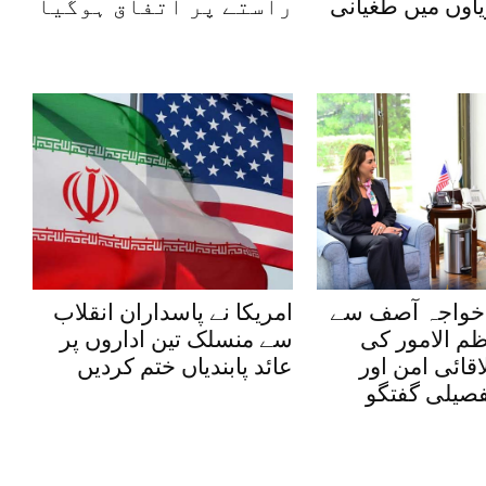
یاوں میں طغیانی
راستے پر اتفاق ہوگیا
 خواجہ آصف سے
امریکا نے پاسداران انقلاب
ظم الامور کی
سے منسلک تین اداروں پر
قائی امن اور
عائد پابندیاں ختم کردیں
فصیلی گفتگو