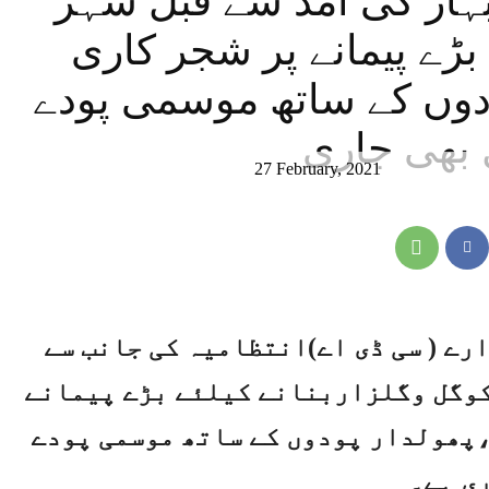
ار کی آمد سے قبل شہر
 بڑے پیمانے پر شجر کاری
دوں کے ساتھ موسمی پودے
 بھی جاری
27 February, 2021
رے ( سی ڈی اے)انتظامیہ کی جانب سے
کوگل وگلزاربنانے کیلئے بڑے پیمانے
،پھولدار پودوں کے ساتھ موسمی پودے
ی ہے۔