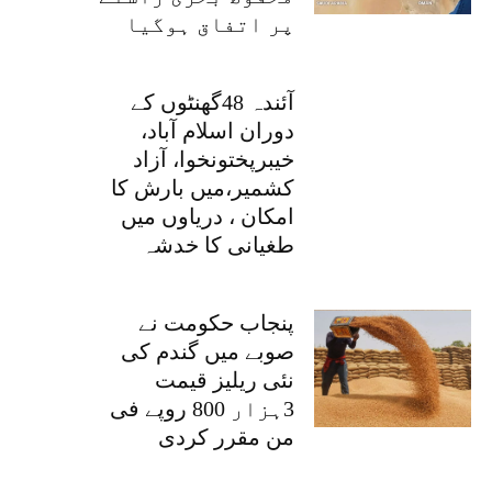
پر اتفاق ہوگیا
آئندہ 48گھنٹوں کے
دوران اسلام آباد،
خیبرپختونخوا، آزاد
کشمیر،میں بارش کا
امکان ، دریاوں میں
طغیانی کا خدشہ
پنجاب حکومت نے
صوبے میں گندم کی
نئی ریلیز قیمت
3ہزار 800 روپے فی
من مقرر کردی