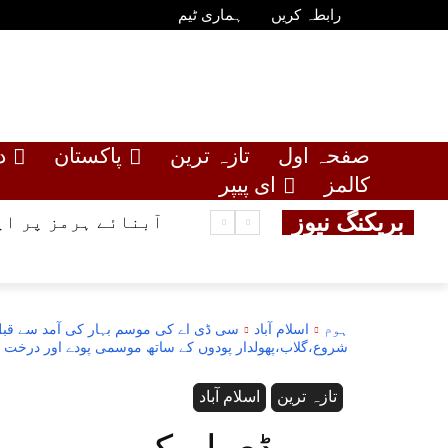
رابطہ کریں
ہماری ٹیم
صفحہ اول
تازہ ترین
پاکستان
د
کالمز
ای پیپر
بریکنگ نیوز
آبنائے ہرمز پر ای
ہوم
اسلام آباد
سی ڈی اے کی موسم بہار کی آمد سے قبل ش
شروع،گلاب،پھولدار پودوں کے ساتھ موسمی پودے اور درخت ل
تازہ ترین
اسلام آباد