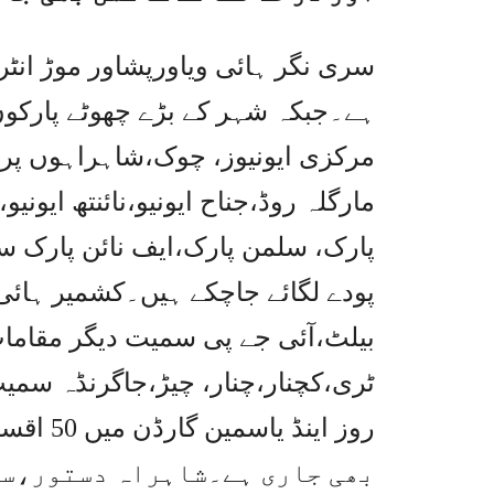
سری نگر ہائی ویاورپشاور موڑ انٹر
ہے۔جبکہ شہر کے بڑے چھوٹے پارکو
مرکزی ایونیوز، چوک،شاہراہوں پر
مارگلہ روڈ،جناح ایونیو،نائنتھ ایونی
پارک، سلمن پارک،ایف نائن پارک سمی
پودے لگائے جاچکے ہیں۔کشمیر ہائی 
بیلٹ،آئی جے پی سمیت دیگر مقامات پ
ٹری،کچنار،چنار، چیڑ،جاگرنڈہ سمی
بھی جاری ہے۔شاہراہ دستور،س