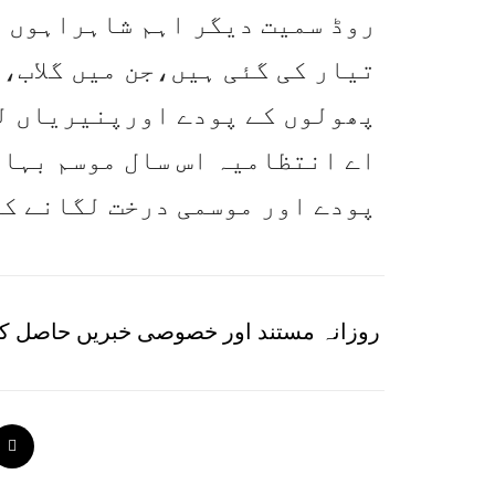
روڈ سمیت دیگر اہم شاہراہوں 
تیار کی گئی ہیں،جن میں گلاب،
پھولوں کے پودے اورپنیریاں ل
اے انتظامیہ اس سال موسم بہار 
پودے اور موسمی درخت لگانے کا
روزانہ مستند اور خصوصی خبریں حاصل کر