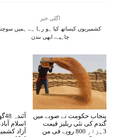
اگلی خبر
کشمیریوں کیساتھ کیا ہو رہا ہے ہمیں سوچنا
چاہیے، ابھی نندن
پنجاب حکومت نے صوبے میں
آئن
گندم کی نئی ریلیز قیمت
اسلام آباد،
3ہزار 800 روپے فی من
آزاد کشمی