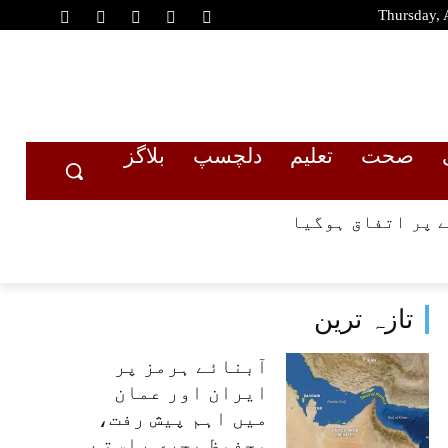
Thursday, 
صحت
تعلیم
دلچسپ
بلاگز
 پر اتفاق ہوگیا
تازہ ترین
آبنائے ہرمز پر
ایران اور عمان
میں اہم پیش رفت،
محفوظ بحری راستے