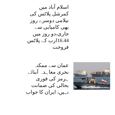
اسلام آباد میں
کمرشل پلاٹس کی
نیلامی دوسرے روز
بھی کامیابی سے
جاری،دو روز میں
16.44ارب کے پلاٹس
فروخت
عمان سے ممکنہ
بحری معاہدہ آبنائے
ہرمز کی فوری
بحالی کی ضمانت
نہیں، ایران کا جواب