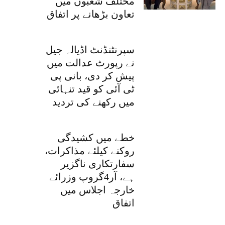
مختلف شعبوں میں
تعاون بڑھانے پر اتفاق
سپرنٹنڈنٹ اڈیالہ جیل
نے رپورٹ عدالت میں
پیش کر دی، بانی پی
ٹی آئی کو قید تنہائی
میں رکھنے کی تردید
خطے میں کشیدگی
روکنے کیلئے مذاکرات،
سفارتکاری ناگزیر
ہے، آر4گروپ وزرائے
خارجہ اجلاس میں
اتفاق