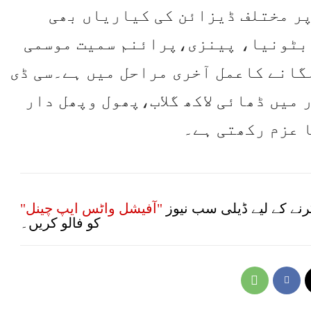
پر مختلف ڈیزائن کی کیاریاں بھی
 بٹونیا، پینزی،پرائنم سمیت موسمی
گانے کاعمل آخری مراحل میں ہے۔سی ڈی
میں ڈھائی لاکھ گلاب،پھول وپھل دار
 عزم رکھتی ہے۔
نے کے لیے ڈیلی سب نیوز
"آفیشل واٹس ایپ چینل"
کو فالو کریں۔