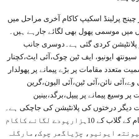
 چینج پرلینڈ اسکیپ کاکام آخری مراحل میں
ں میں موسمی پھول بھی لگائے جارہے ہیں۔
 پلانٹیشن کردی گئی ہے۔دوسری جانب
و، سیونتھ ایونیو، ایف ٹین چوک،آئی ایٹ،کچنار
ت متعدد مقامات پر بڑے پیمانے پر پھولدار
وے،آئی نائن،آئی ٹین،آئی الیون،گرین
ر وسیع پیمانے پر پیپل،برگد،بینین
ت دیگر درختوں کی پلانٹیشن کی جاچکی ہے۔
روز اینڈ یاسمین گارڈن میں 50 اقسام کے گلاب کے 10ہزارپودے لگانے کاکام
یونتھ ایونیو، چڑیاگھر چوک،مارگلہ