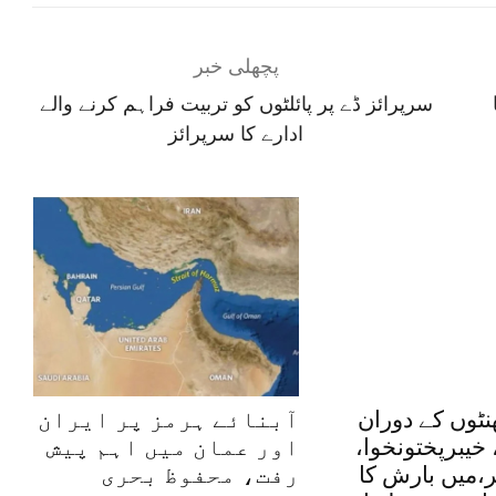
پچھلی خبر
سرپرائز ڈے پر پائلٹوں کو تربیت فراہم کرنے والے
ادارے کا سرپرائز
دہ 48گھنٹوں کے دوران
آبنائے ہرمز پر ایران
 خیبرپختونخوا،
اور عمان میں اہم پیش
ر،میں بارش کا
رفت، محفوظ بحری