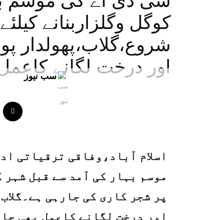
سی ڈی اے کی موسم بہ
کوگل وگلزاربنانے کیلئے
شروع،گلاب،پھولدار پو
اور درخت لگانے کاعمل
سب نیوز
اسلام آباد،وفاقی ترقیاتی ادا
موسم بہار کی آمد سے قبل شہر 
پر شجر کاری کی جارہی ہے۔گلاب
اور درخت لگانے کاعمل بھی جار