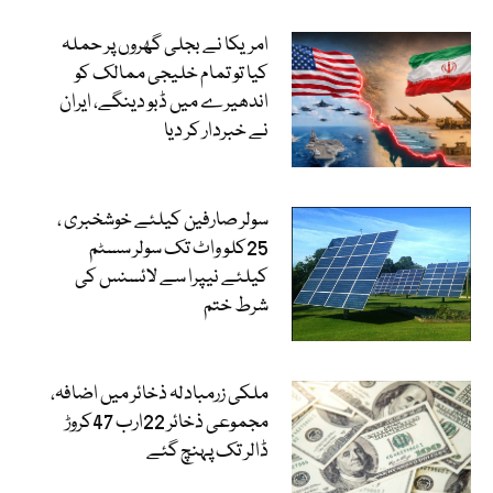
امریکا نے بجلی گھروں پر حملہ
کیا تو تمام خلیجی ممالک کو
اندھیرے میں ڈبو دینگے، ایران
نے خبردار کر دیا
سولر صارفین کیلئے خوشخبری ،
25کلو واٹ تک سولر سسٹم
کیلئے نیپرا سے لائسنس کی
شرط ختم
ملکی زرمبادلہ ذخائر میں اضافہ،
مجموعی ذخائر 22ارب 47کروڑ
ڈالر تک پہنچ گئے