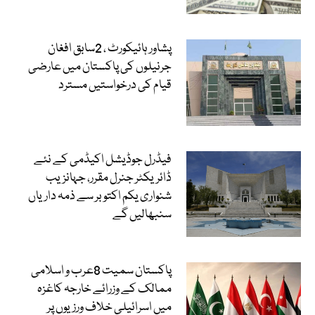
پشاور ہائیکورٹ ، 2سابق افغان
جرنیلوں کی پاکستان میں عارضی
قیام کی درخواستیں مسترد
فیڈرل جوڈیشل اکیڈمی کے نئے
ڈائریکٹر جنرل مقرر، جہانزیب
شنواری یکم اکتوبر سے ذمہ داریاں
سنبھالیں گے
پاکستان سمیت 8عرب و اسلامی
ممالک کے وزرائے خارجہ کاغزہ
میں اسرائیلی خلاف ورزیوں پر