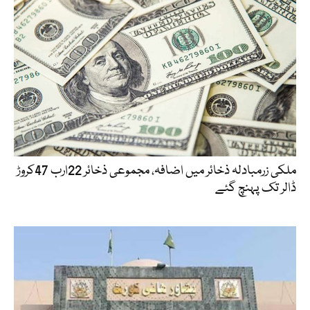
ملکی زرمبادلہ ذخائر میں اضافہ، مجموعی ذخائر 22ارب 47کروڑ
ڈالر تک پہنچ گئے