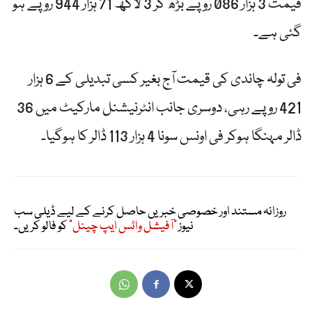
قیمت 3 ہزار 086 روپے بڑھ کر 3 لاکھ 71 ہزار 944 روپے ہو
گئی ہے۔
فی تولہ چاندی کی قیمت آج بغیر کسی تبدیلی کے 6 ہزار
421 روپے رہی، دوسری جانب انٹرنیشنل مارکیٹ میں 36
ڈالر مہنگا ہوکر فی اونس سونا 4 ہزار 113 ڈالر کا ہوگیا۔
روزانہ مستند اور خصوصی خبریں حاصل کرنے کے لیے ڈیلی سب
نیوز
"آفیشل واٹس ایپ چینل"
کو فالو کریں۔