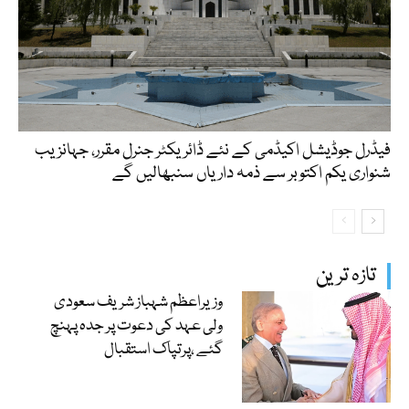
فیڈرل جوڈیشل اکیڈمی کے نئے ڈائریکٹر جنرل مقرر، جہانزیب
شنواری یکم اکتوبر سے ذمہ داریاں سنبھالیں گے
تازہ ترین
وزیراعظم شہباز شریف سعودی
ولی عہد کی دعوت پر جدہ پہنچ
گئے ،پرتپاک استقبال