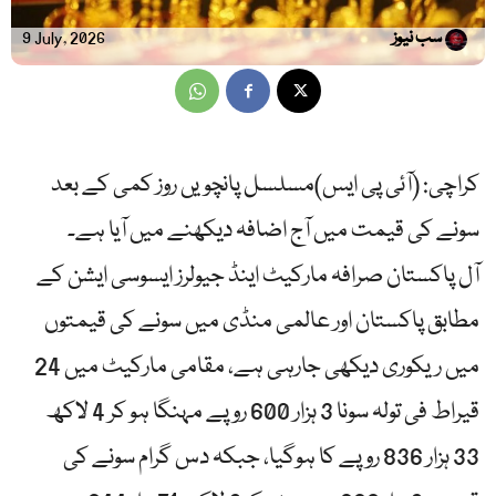
سب نیوز
9 July, 2026
کراچی: (آئی پی ایس)مسلسل پانچویں روز کمی کے بعد
سونے کی قیمت میں آج اضافہ دیکھنے میں آیا ہے۔
آل پاکستان صرافہ مارکیٹ اینڈ جیولرز ایسوسی ایشن کے
مطابق پاکستان اور عالمی منڈی میں سونے کی قیمتوں
میں ریکوری دیکھی جارہی ہے، مقامی مارکیٹ میں 24
قیراط فی تولہ سونا 3 ہزار 600 روپے مہنگا ہو کر 4 لاکھ
33 ہزار 836 روپے کا ہوگیا، جبکہ دس گرام سونے کی