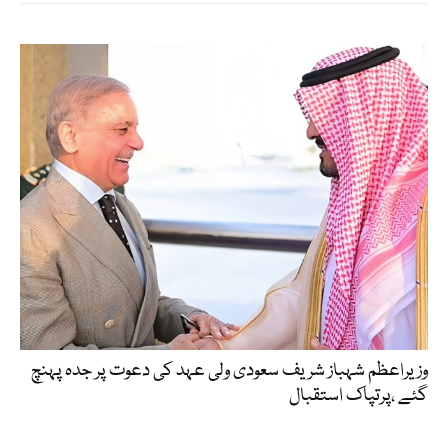
وزیراعظم شہباز شریف سعودی ولی عہد کی دعوت پر جدہ پہنچ
گئے ،پرتپاک استقبال