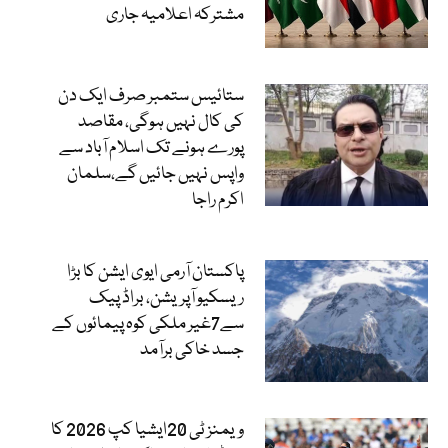
مشترکہ اعلامیہ جاری
ستائیس ستمبر صرف ایک دن
کی کال نہیں ہوگی، مقاصد
پورے ہونے تک اسلام آباد سے
واپس نہیں جائیں گے،سلمان
اکرم راجا
پاکستان آرمی ایوی ایشن کا بڑا
ریسکیو آپریشن، براڈ پیک
سے7غیر ملکی کوہ پیمائوں کے
جسد خاکی برآمد
ویمنز ٹی 20ایشیا کپ 2026 کا