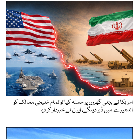
امریکا نے بجلی گھروں پر حملہ کیا تو تمام خلیجی ممالک کو
اندھیرے میں ڈبو دینگے، ایران نے خبردار کر دیا