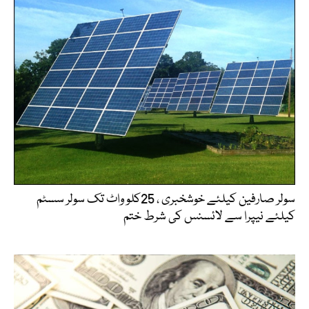
سولر صارفین کیلئے خوشخبری ، 25کلو واٹ تک سولر سسٹم
کیلئے نیپرا سے لائسنس کی شرط ختم