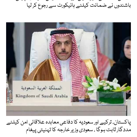
باشندوں نے ضمانت کیلئے ہائیکورٹ سے رجوع کر لیا
پاکستان، ترکیے اور سعودیہ کا دفاعی معاہدہ علاقائی امن کیلئے
مددگار ثابت ہوگا ، سعودی وزیر خارجہ کا تہنیتی پیغام