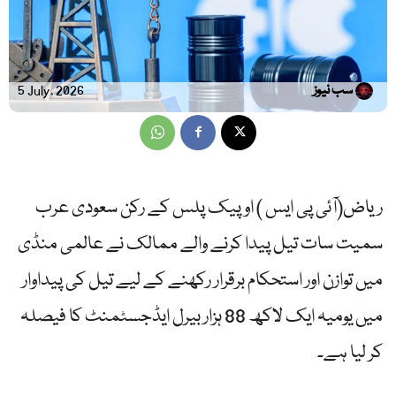
سب نیوز
5 July, 2026
ریاض(آئی پی ایس ) اوپیک پلس کے رکن سعودی عرب
سمیت سات تیل پیدا کرنے والے ممالک نے عالمی منڈی
میں توازن اور استحکام برقرار رکھنے کے لیے تیل کی پیداوار
میں یومیہ ایک لاکھ 88 ہزار بیرل ایڈجسٹمنٹ کا فیصلہ
کر لیا ہے۔