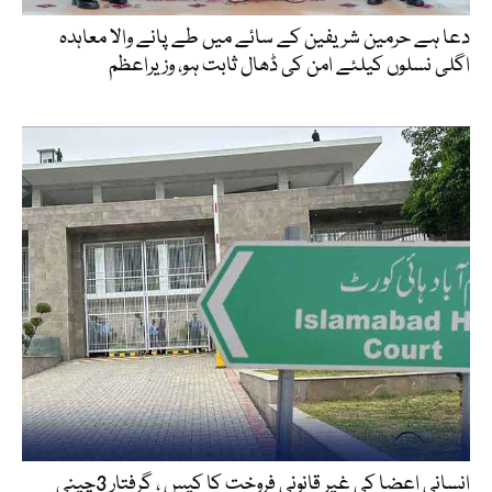
دعا ہے حرمین شریفین کے سائے میں طے پانے والا معاہدہ
اگلی نسلوں کیلئے امن کی ڈھال ثابت ہو، وزیراعظم
انسانی اعضا کی غیر قانونی فروخت کا کیس ، گرفتار 3چینی