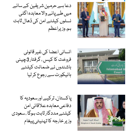
دعا ہے حرمین شریفین کے سائے
میں طے پانے والا معاہدہ اگلی
نسلوں کیلئے امن کی ڈھال ثابت
ہو، وزیراعظم
انسانی اعضا کی غیر قانونی
فروخت کا کیس ، گرفتار 3چینی
باشندوں نے ضمانت کیلئے
ہائیکورٹ سے رجوع کر لیا
پاکستان، ترکیے اور سعودیہ کا
دفاعی معاہدہ علاقائی امن
کیلئے مددگار ثابت ہوگا ، سعودی
وزیر خارجہ کا تہنیتی پیغام