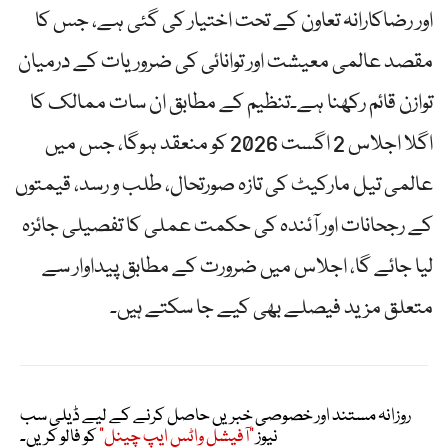
اور رضاکارانہ تعاون کے تحت اختیار کی گئی ہے، جس کا
مقصد عالمی معیشت اور توانائی کی ضروریات کے درمیان
توازن قائم رکھنا ہے۔تنظیم کے مطابق ان سات ممالک کا
اگلا اجلاس 2 اگست 2026 کو منعقد ہوگا، جس میں
عالمی تیل مارکیٹ کی تازہ صورتحال، طلب و رسد، قیمتوں
کے رجحانات اور آئندہ کی حکمت عملی کا تفصیلی جائزہ
لیا جائے گا، اجلاس میں ضرورت کے مطابق پیداوار سے
متعلق مزید فیصلے بھی کیے جا سکتے ہیں۔
روزانہ مستند اور خصوصی خبریں حاصل کرنے کے لیے ڈیلی سب
نیوز
"آفیشل واٹس ایپ چینل"
کو فالو کریں۔