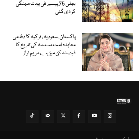
بجلی 75 پیسے فی یونٹ مہنگی
کر دی گئی
پاکستان، سعودیہ ، ترکیہ کا دفاعی
معاہدہ امت مسلمہ کی تاریخ کا
فیصلہ کن موڑ ہے، مریم نواز