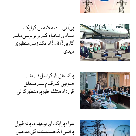
پی آئی اے ملازمین کو ایک
بنیادی تنخواہ کے برابر بونس ملے
گا، بورڈ آف ڈائریکٹرز نے منظوری
دیدی
پاکستان بار کونسل نے نئے
صوبوں کے قیام سے متعلق
قرارداد متفقہ طور پر منظور کر لی
عوام پر ایک اور بوجھ،ماہانہ فیول
پرائس ایڈجسٹمنٹ کی مد میں