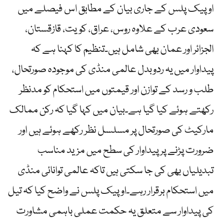
اوپیک پلس کے جاری بیان کے مطابق اس فیصلے میں
سعودی عرب کے علاوہ روس، عراق، کویت، قازقستان،
الجزائر اور عمان بھی شامل ہیں۔تنظیم کا کہنا ہے کہ
پیداوار میں یہ ردوبدل عالمی منڈی کی موجودہ صورتحال،
طلب و رسد کے توازن اور قیمتوں میں استحکام کو مدنظر
رکھتے ہوئے کیا گیا ہے۔بیان میں کہا گیا کہ رکن ممالک
مارکیٹ کی صورتحال پر مسلسل نظر رکھے ہوئے ہیں اور
ضرورت پڑنے پر پیداوار کی سطح میں مزید مناسب
تبدیلیاں بھی کی جا سکتی ہیں تاکہ عالمی توانائی منڈی
میں استحکام برقرار رہے۔اوپیک پلس نے واضح کیا کہ تیل
کی پیداوار سے متعلق یہ حکمت عملی باہمی مشاورت