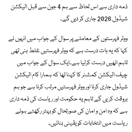
ذمہ داری ہے اس لحاظ سے ہم 4 جون سے قبل الیکشن
شیڈول 2026 جاری کر دیں گے۔
ووٹر فہرستوں کے معاملے پر سوال کے جواب میں انہوں نے
کہا کہ یہ بات درست ہے کہ ووٹر فہرستیں غلط بنی تھی
تاہم انھیں درست کرلیا ہے۔ایک سوال کے جواب میں
چیف الیکشن کمشنر کا کہنا تھا کہ ہمارا کام الیکشن
شیڈول جاری کرنا اور ووٹر فہرستیں مرتب کرنا ہے جو ہم
بروقت کریں گے تاہم یہ حکومت اور ریاست کی ذمہ داری
ہے کہ وہ امن و امان کی صورتحال کو بہتر رکھتے ہوئے
ریاست میں انتخابات کو یقینی بنائیں۔