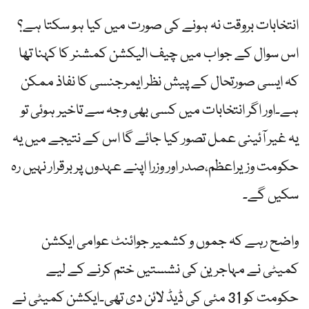
انتخابات بروقت نہ ہونے کی صورت میں کیا ہو سکتا ہے؟
اس سوال کے جواب میں چیف الیکشن کمشنر کا کہنا تھا
کہ ایسی صورتحال کے پیش نظر ایمرجنسی کا نفاذ ممکن
ہے۔اور اگر انتخابات میں کسی بھی وجہ سے تاخیر ہوئی تو
یہ غیر آئینی عمل تصور کیا جائے گا اس کے نتیجے میں یہ
حکومت وزیراعظم،صدر اور وزرا اپنے عہدوں پر برقرار نہیں رہ
سکیں گے۔
واضح رہے کہ جموں و کشمیر جوائنٹ عوامی ایکشن
کمیٹی نے مہاجرین کی نشستیں ختم کرنے کے لیے
حکومت کو 31 مئی کی ڈیڈ لائن دی تھی۔ایکشن کمیٹی نے