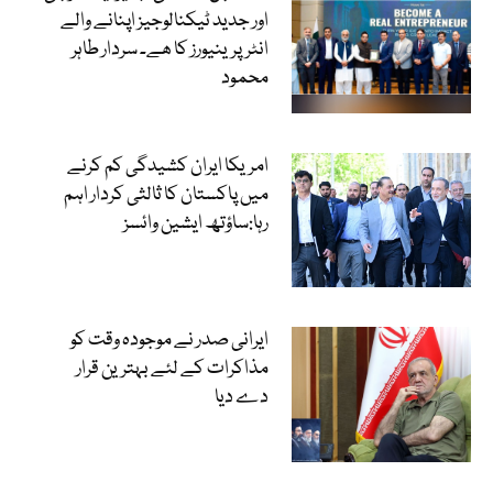
اور جدید ٹیکنالوجیز اپنانے والے
انٹرپرینیورز کا ھے۔ سردار طاہر
محمود
امریکا ایران کشیدگی کم کرنے
میں پاکستان کا ثالثی کردار اہم
رہا:ساؤتھ ایشین وائسز
ایرانی صدر نے موجودہ وقت کو
مذاکرات کے لئے بہترین قرار
دے دیا