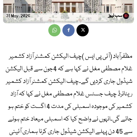
سب نیوز
31 May, 2026
مظفرآباد (آئی پی ایس )چیف الیکشن کمشنر آزاد کشمیر
غلام مصطفی مغل نے کہا ہے کہ 4جون سے قبل الیکشن
شیڈول جاری کردیں گے۔چیف الیکشن کمشنر آزاد کشمیر
ریٹائرڈ چیف جسٹس غلام مصطفی مغل نے کہا کہ آزاد
کشمیر کی موجودہ اسمبلی کی مدت 4 اگست کو ختم ہو
جائے گی۔انہوں نے واضح کیا کہ اسمبلی میعاد ختم ہونے
سے 45 دن پہلے الیکشن شیڈول جاری کرنا ہماری آئینی