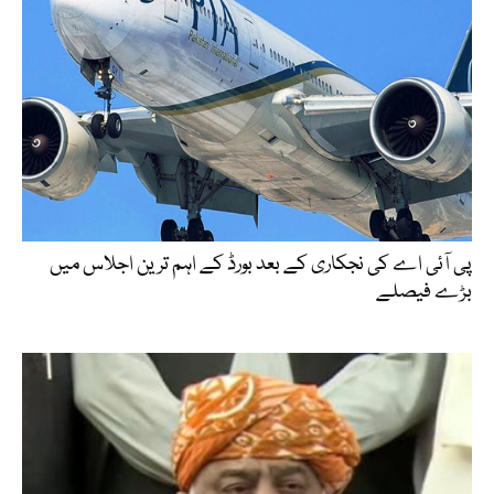
پی آئی اے کی نجکاری کے بعد بورڈ کے اہم ترین اجلاس میں
بڑے فیصلے