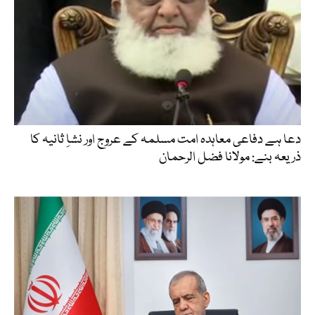
دعا ہے دفاعی معاہدہ امت مسلمہ کے عروج اور نشاِ ثانیہ کا
ذریعہ بنے: مولانا فضل الرحمان