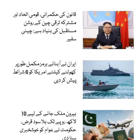
قانون کی حکمرانی، قومی اتحاد اور
مشترکہ ترقی چین کے روشن
مستقبل کی بنیاد ہے: چینی
سفیر
ایران نے آبنائے ہرمز مکمل طور پر
کھولنے کیلئے امریکا کو 6 شرائط
پیش کر دیں
بیرون ملک جانے کے لیے 10
لاکھ روپے تک بلا سود قرض،
حکومت نے عوام کو خوشخبری
سنا دی