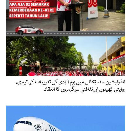
انڈونیشین سفارتخانے میں یومِ آزادی کی تقریبات کی تیاری،
روایتی کھیلوں اور ثقافتی سرگرمیوں کا انعقاد