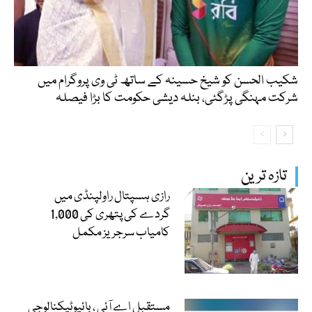
شکیب الحسن کو شیخ حسینہ کے ساتھ ٹی وی پروگرام میں
شرکت مہنگی پڑگئی، بنلہ دیشی حکومت کا بڑا فیصلہ
تازہ ترین
رازی ہسپتال راولپنڈی میں
گردے کی پتھری کی 1,000
کامیاب سرجریز مکمل
مستقبل اے آئی ، بائیوٹیکنالوجی