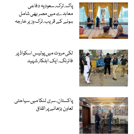
پاک، ترک، سعودیہ دفاعی
معاہدے میں مصر بھی شامل
ہونے کے قریب، ترک وزیر خارجہ
لکی مروت میں پولیس اسکواڈ پر
فائرنگ، ایک اہلکار شہید
پاکستان، سری لنکا میں سیاحتی
تعاون بڑھانے پر اتفاق