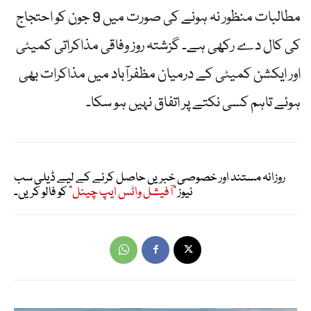
مطالبات منظور نہ ہونے کی صورت میں 9 جون کو احتجاج
کی کال دے رکھی ہے۔ گزشتہ روز وفاقی مذاکراتی کمیٹی
اور ایکشن کمیٹی کے درمیان مظفرآباد میں مذاکرات بھی
ہوئے تاہم کسی نکتے پر اتفاق نہیں ہو سکا۔
روزانہ مستند اور خصوصی خبریں حاصل کرنے کے لیے ڈیلی سب
نیوز
"آفیشل واٹس ایپ چینل"
کو فالو کریں۔