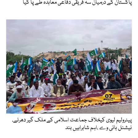
پاکستان کے درمیان سہ فریقی دفاعی معاہدہ طے پا گیا
پیٹرولیم لیوی کیخلاف جماعت اسلامی کے ملک گیر دھرنے،
نیشنل ہائی وے ،اہم شاہراہیں بند