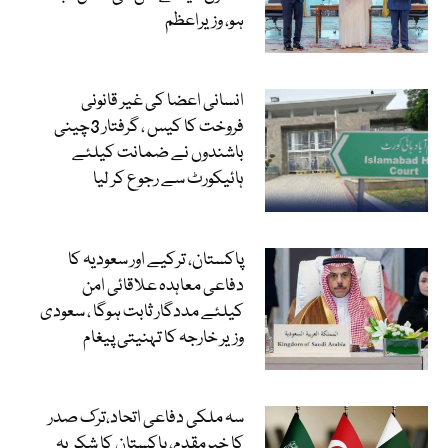
ہو، وزیراعظم
انسانی اعضا کی غیر قانونی
فروخت کا کیس ، گرفتار 3چینی
باشندوں نے ضمانت کیلئے
ہائیکورٹ سے رجوع کر لیا
پاکستان، ترکیے اور سعودیہ کا
دفاعی معاہدہ علاقائی امن
کیلئے مددگار ثابت ہوگا ، سعودی
وزیر خارجہ کا تہنیتی پیغام
سہ ملکی دفاعی اتحاد،ترک صدر
کا خیرمقدم، پاکستان کا شکریہ