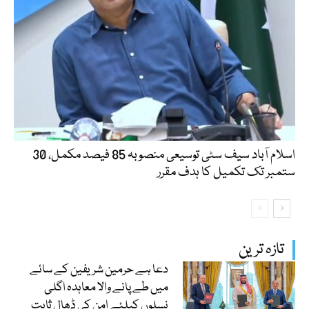
اسلام آباد سیف سٹی توسیعی منصوبہ 85 فیصد مکمل، 30
ستمبر تک تکمیل کا ہدف مقرر
تازہ ترین
دعا ہے حرمین شریفین کے سائے
میں طے پانے والا معاہدہ اگلی
نسلوں کیلئے امن کی ڈھال ثابت