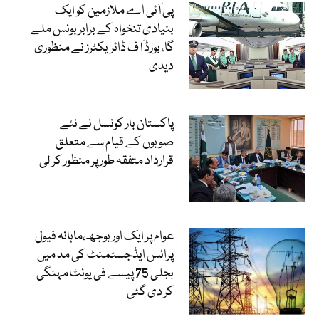
پی آئی اے ملازمین کو ایک
بنیادی تنخواہ کے برابر بونس ملے
گا، بورڈ آف ڈائریکٹرز نے منظوری
دیدی
پاکستان بار کونسل نے نئے
صوبوں کے قیام سے متعلق
قرارداد متفقہ طور پر منظور کر لی
عوام پر ایک اور بوجھ،ماہانہ فیول
پرائس ایڈجسٹمنٹ کی مد میں
بجلی 75 پیسے فی یونٹ مہنگی
کر دی گئی