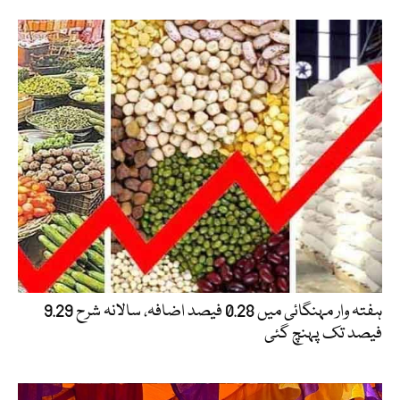
ہفتہ وار مہنگائی میں 0.28 فیصد اضافہ، سالانہ شرح 9.29
فیصد تک پہنچ گئی