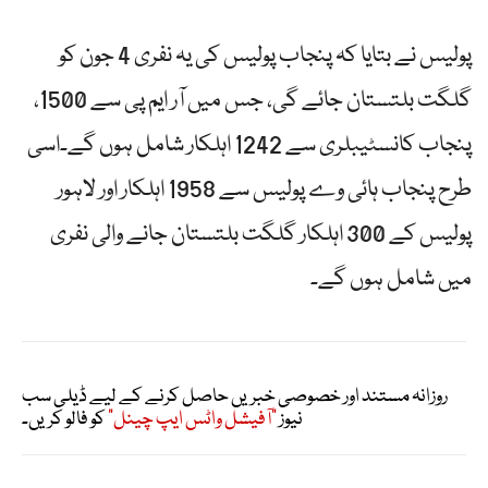
پولیس نے بتایا کہ پنجاب پولیس کی یہ نفری 4 جون کو
گلگت بلتستان جائے گی، جس میں آر ایم پی سے 1500،
پنجاب کانسٹیبلری سے 1242 اہلکار شامل ہوں گے۔اسی
طرح پنجاب ہائی وے پولیس سے 1958 اہلکار اور لاہور
پولیس کے 300 اہلکار گلگت بلتستان جانے والی نفری
میں شامل ہوں گے۔
روزانہ مستند اور خصوصی خبریں حاصل کرنے کے لیے ڈیلی سب
نیوز
"آفیشل واٹس ایپ چینل"
کو فالو کریں۔