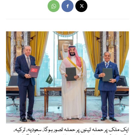
ایک ملک پر حملہ تینوں پر حملہ تصور ہوگا، سعودیہ، ترکیہ،