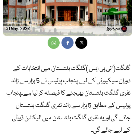
سب نیوز
31 May, 2026
گلگت(آئی پی ایس )گلگت بلتستان میں انتخابات کے
دوران سیکیورٹی کے لیے پنجاب پولیس نے 5 ہزار سے زائد
نفری گلگت بلتستان بھیجنے کا فیصلہ کر لیا ہے۔پنجاب
پولیس کے مطابق 5 ہزار سے زائد نفری گلگت بلتستان
جائے گی اور یہ نفری گلگت بلتستان میں الیکشن ڈیوٹی
کے لیے جائے گی۔