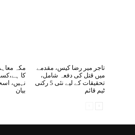
تاجر میر رضا کیس، مقدمے
مکہ معاہد
میں قتل کی دفعہ شامل،
کا ہے،کس
تحقیقات کے لیے نئی 5 رکنی
نہیں، اسح
ٹیم قائم
بیان