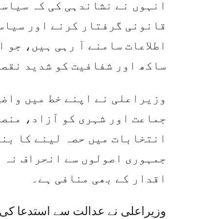
انہوں نے نشاندہی کی کہ سیاسی
قانونی گرفتار کرنے اور سیاس
اطلاعات سامنے آ رہی ہیں، جو ا
ساکھ اور شفافیت کو شدید نقصا
وزیراعلی نے اپنے خط میں واضح
جماعت اور شہری کو آزاد، منص
انتخابات میں حصہ لینے کا بنی
جمہوری اصولوں سے انحراف نہ ص
اقدار کے بھی منافی ہے۔
وزیراعلی نے عدالت سے استدعا کی ہ