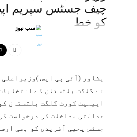
چیف جسٹس سپریم اپیل
کو خط
سب نیوز
پشاور (آئی پی ایس )وزیراعلی
نے گلگت بلتستان کے انتخابات
اپیلیٹ کورٹ گلگت بلتستان کو 
عدالتی مداخلت کی درخواست کی 
جسٹس یحیی آفریدی کو بھی ارسا