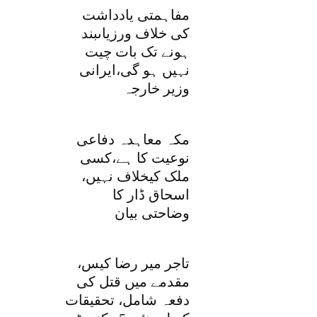
مفاہمتی یادداشت
کی خلاف ورزیاںبند
ہونے تک بات چیت
نہیں ہو گی،ایرانی
وزیر خارجہ
مکہ معاہدہ دفاعی
نوعیت کا ہے،کسی
ملک کیخلاف نہیں،
اسحاق ڈار کا
وضاحتی بیان
تاجر میر رضا کیس،
مقدمے میں قتل کی
دفعہ شامل، تحقیقات