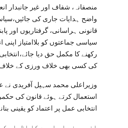
منصفانہ، شفاف اور غیر جانبدار انعقا
واضح ہدایات جاری کی جائیں،سیاسی
قانونی ہراسانی، گرفتاریوں اور پاب
سیاسی جماعتوں کو بلاامتیاز اپنی 
رکھنے کا مکمل حق دیا جائے،انتخاب
کی کسی بھی خلاف ورزی کے خلاف ف
وزیراعلی محمد سہیل آفریدی نے عدا
استعمال کرتے ہوئے قانون کی حکمر
انتخابی عمل پر اعتماد کو یقینی بن
انہوں نے اس امید کا اظہار کی