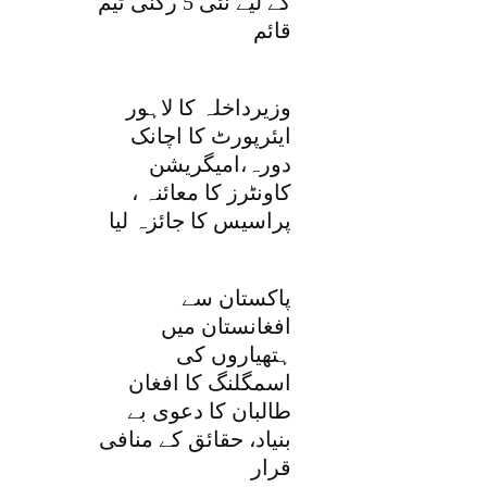
کے لیے نئی 5 رکنی ٹیم
قائم
وزیرداخلہ کا لاہور
ایئرپورٹ کا اچانک
دورہ،امیگریشن
کاونٹرز کا معائنہ ،
پراسیس کا جائزہ لیا
پاکستان سے
افغانستان میں
ہتھیاروں کی
اسمگلنگ کا افغان
طالبان کا دعوی بے
بنیاد، حقائق کے منافی
قرار