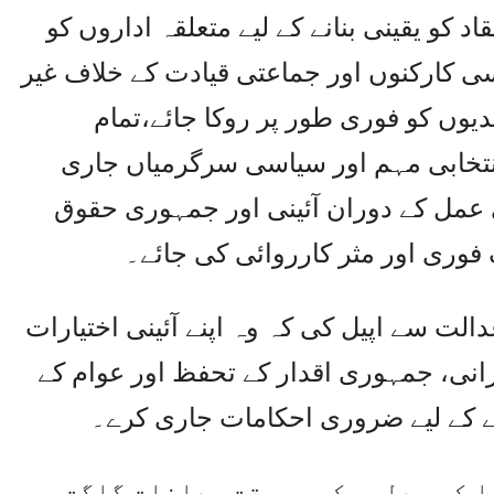
د کو یقینی بنانے کے لیے متعلقہ اداروں کو
 کارکنوں اور جماعتی قیادت کے خلاف غیر
ندیوں کو فوری طور پر روکا جائے،تمام
انتخابی مہم اور سیاسی سرگرمیاں جاری
ی عمل کے دوران آئینی اور جمہوری حقوق
وری اور مثر کارروائی کی جائے۔
لت سے اپیل کی کہ وہ اپنے آئینی اختیارات
انی، جمہوری اقدار کے تحفظ اور عوام کے
انے کے لیے ضروری احکامات جاری کرے۔
ا کہ عدلیہ کی بروقت مداخلت گلگت