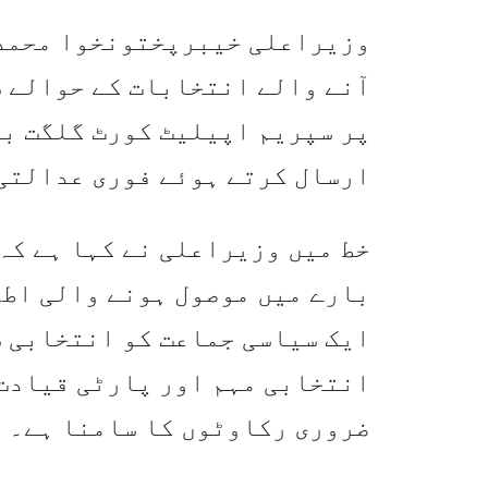
وزیراعلی خیبرپختونخوا محمد 
آنے والے انتخابات کے حوالے 
پر سپریم اپیلیٹ کورٹ گلگت بل
ارسال کرتے ہوئے فوری عدالتی
خط میں وزیراعلی نے کہا ہے کہ
بارے میں موصول ہونے والی اطل
ایک سیاسی جماعت کو انتخابی 
انتخابی مہم اور پارٹی قیادت 
ضروری رکاوٹوں کا سامنا ہے۔