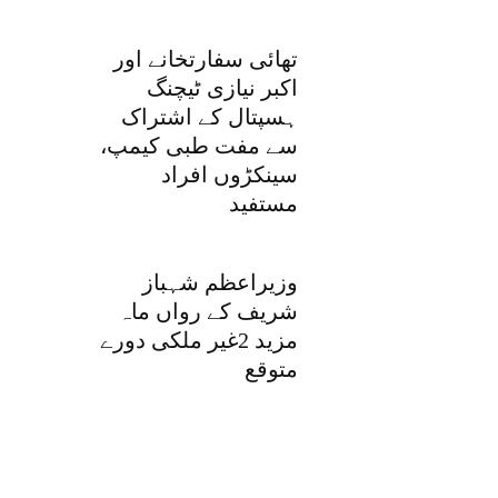
تھائی سفارتخانے اور
اکبر نیازی ٹیچنگ
ہسپتال کے اشتراک
سے مفت طبی کیمپ،
سینکڑوں افراد
مستفید
وزیراعظم شہباز
شریف کے رواں ماہ
مزید 2غیر ملکی دورے
متوقع