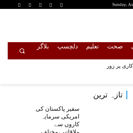
Sunday, Au
صحت
تعلیم
دلچسپ
بلاگز
اری پر زور
تازہ ترین
سفیر پاکستان کی
امریکی سرمایہ
کاروں سے
ملاقاتیں،مختلف