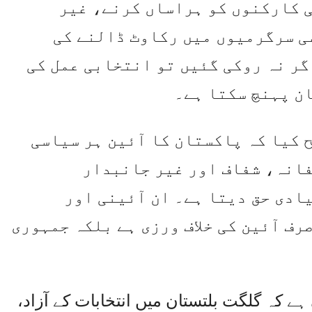
 کارکنوں کو ہراساں کرنے، غیر
ی سرگرمیوں میں رکاوٹ ڈالنے کی
گر نہ روکی گئیں تو انتخابی عمل کی
ن پہنچ سکتا ہے۔
 کیا کہ پاکستان کا آئین ہر سیاسی
فانہ، شفاف اور غیر جانبدار
ادی حق دیتا ہے۔ ان آئینی اور
رف آئین کی خلاف ورزی ہے بلکہ جمہوری
ے کہ گلگت بلتستان میں انتخابات کے آزاد،