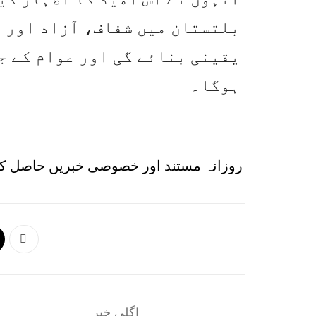
بلتستان میں شفاف، آزاد اور ق
یقینی بنائے گی اور عوام کے جم
ہوگا۔
روزانہ مستند اور خصوصی خبریں حاصل کر
اگلی خبر