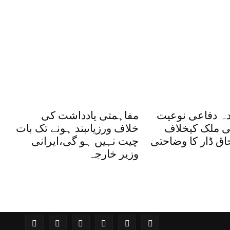
ہ دفاعی نوعیت
مفاہمتی یادداشت کی
ی ملک کیخلاف
خلاف ورزیاںبند ہونے تک بات
اق ڈار کا وضاحتی
چیت نہیں ہو گی،ایرانی
وزیر خارجہ