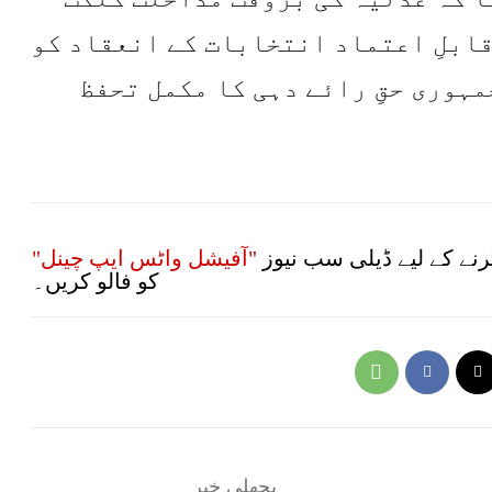
ابلِ اعتماد انتخابات کے انعقاد کو
ہوری حقِ رائے دہی کا مکمل تحفظ
نے کے لیے ڈیلی سب نیوز
"آفیشل واٹس ایپ چینل"
کو فالو کریں۔
پچھلی خبر