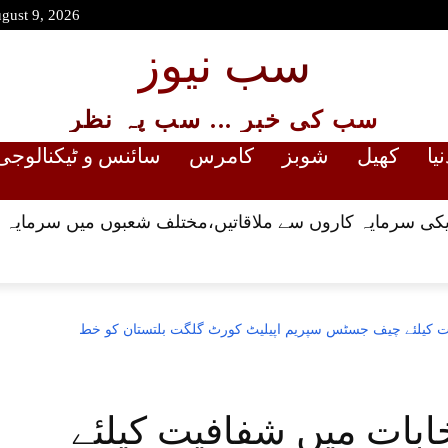
gust 9, 2026
سب نیوز
سب کی خبر ... سب پہ نظر
نیا
کھیل
شوبز
کامرس
سائنس و ٹیکنالوجی
کی سرمایہ کاروں سے ملاقاتیں،مختلف شعبوں میں سرمایہ ک
فیت کیلئے چیف جسٹس سپریم اپیلیٹ کورٹ گلگت بلتستان کو خط
خابات میں شفافیت کیلئے