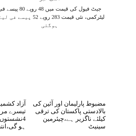
جیٹ فیول کی قیمت میں 48 روپے 80 پیسے
لیٹرکمی، نئی قیمت 283 روپے 52 پیسے فی
ہوگئی
مضبوط پارلیمان اور آئین کی
آزاد کشمیر
بالادستی پاکستان کی ترقی
تیسرے مرح
کیلئے ناگزیر ہے،چیئرمین
4نشستوں 
سینیٹ
ہو گی،انت