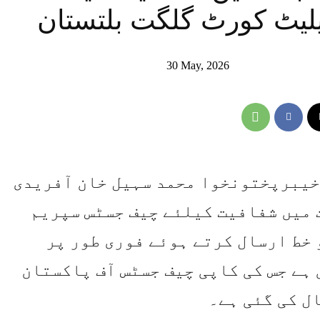
یٹ کورٹ گلگت بلتستان
30 May, 2026
 خیبرپختونخوا محمد سہیل خان آفریدی
 میں شفافیت کیلئے چیف جسٹس سپریم
خط ارسال کرتے ہوئے فوری طور پر
ہے جس کی کاپی چیف جسٹس آف پاکستان
ل کی گئی ہے۔