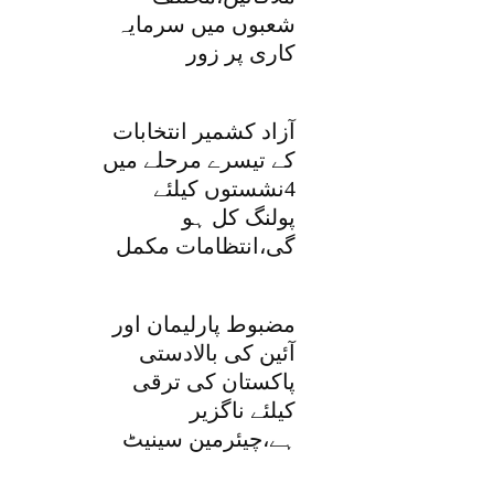
شعبوں میں سرمایہ
کاری پر زور
آزاد کشمیر انتخابات
کے تیسرے مرحلے میں
4نشستوں کیلئے
پولنگ کل ہو
گی،انتظامات مکمل
مضبوط پارلیمان اور
آئین کی بالادستی
پاکستان کی ترقی
کیلئے ناگزیر
ہے،چیئرمین سینیٹ