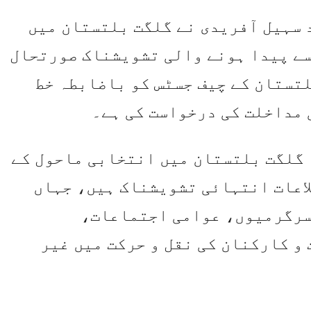
سہیل آفریدی نے گلگت بلتستان میں
سے پیدا ہونے والی تشویشناک صورتحال
تستان کے چیف جسٹس کو باضابطہ خط
 مداخلت کی درخواست کی ہے۔
 گلگت بلتستان میں انتخابی ماحول کے
اعات انتہائی تشویشناک ہیں، جہاں
سرگرمیوں، عوامی اجتماعات،
و کارکنان کی نقل و حرکت میں غیر