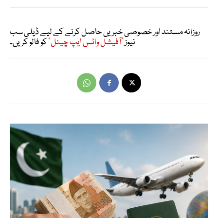
روزانہ مستند اور خصوصی خبریں حاصل کرنے کے لیے ڈیلی سب
نیوز
"آفیشل واٹس ایپ چینل"
کو فالو کریں۔