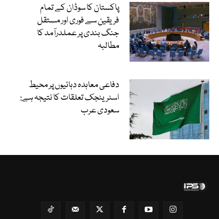
پاکستان کا سوڈان کے تمام
فریقین سے فوری اور مستقل
جنگ بندی پر عملدرآمد کا
مطالبہ
دفاعی معاہدہ دہائیوں پر محیط
اسٹریٹجک تعلقات کا نتیجہ ہے:
سعودی عرب