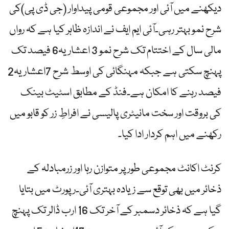
دیکھنے میں آئی اور مجموعی قومی پیداوار (جی ڈی پی)کی
شرح نمو بہتر رہی۔آئی ایم ایف نے اندازہ ظاہر کیا ہے کہ رواں
مالی سال کے اختتام تک شرح نمو 3 اعشاریہ6 فیصد تک
پہنچ سکتی ہے جبکہ مہنگائی کی اوسط شرح 7اعشاریہ2
فیصد رہنے کا امکان ہے۔فنڈ کے مطابق اسٹیٹ بینک
کی بروقت اور سخت مانیٹری پالیسی نے افراطِ زر کو قابو میں
رکھنے میں اہم کردار ادا کیا۔
کرنٹ اکانٹ مجموعی طور پر متوازن رہا اور زرمبادلہ کے
ذخائر میں بھی توقع سے زیادہ بہتری آئی۔رپورٹ میں بتایا
گیا ہے کہ ذخائر دسمبر کے آخر تک 16 ارب ڈالر تک پہنچ