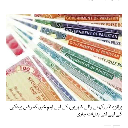
پرائز بانڈز رکھنے والے شہریوں کے لیے اہم خبر، کمرشل بینکوں
کے لیے نئی ہدایات جاری