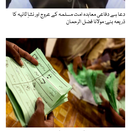
دعا ہے دفاعی معاہدہ امت مسلمہ کے عروج اور نشاِ ثانیہ کا
ذریعہ بنے: مولانا فضل الرحمان