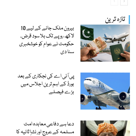
تازہ ترین
بیرون ملک جانے کے لیے 10
لاکھ روپے تک بلا سود قرض،
حکومت نے عوام کو خوشخبری
سنا دی
پی آئی اے کی نجکاری کے بعد
بورڈ کے اہم ترین اجلاس میں
بڑے فیصلے
دعا ہے دفاعی معاہدہ امت
مسلمہ کے عروج اور نشاِ ثانیہ کا