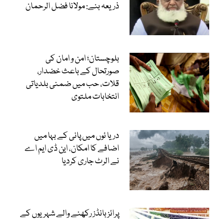
ذریعہ بنے: مولانا فضل الرحمان
بلوچستان؛ امن و امان کی
صورتحال کے باعث خضدار،
قلات، حب میں ضمنی بلدیاتی
انتخابات ملتوی
دریا ئوں میں پانی کے بہا میں
اضافے کا امکان، این ڈی ایم اے
نے الرٹ جاری کردیا
پرائز بانڈز رکھنے والے شہریوں کے