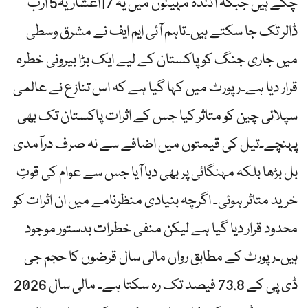
چکے ہیں جبکہ آئندہ مہینوں میں یہ 17اعشاریہ5 ارب
ڈالر تک جا سکتے ہیں۔تاہم آئی ایم ایف نے مشرق وسطی
میں جاری جنگ کو پاکستان کے لیے ایک بڑا بیرونی خطرہ
قرار دیا ہے۔رپورٹ میں کہا گیا ہے کہ اس تنازع نے عالمی
سپلائی چین کو متاثر کیا جس کے اثرات پاکستان تک بھی
پہنچے۔تیل کی قیمتوں میں اضافے سے نہ صرف درآمدی
بل بڑھا بلکہ مہنگائی پر بھی دبا آیا جس سے عوام کی قوتِ
خرید متاثر ہوئی۔ اگرچہ بنیادی منظرنامے میں ان اثرات کو
محدود قرار دیا گیا ہے لیکن منفی خطرات بدستور موجود
ہیں۔رپورٹ کے مطابق رواں مالی سال قرضوں کا حجم جی
ڈی پی کے 73.8 فیصد تک رہ سکتا ہے۔ مالی سال 2026