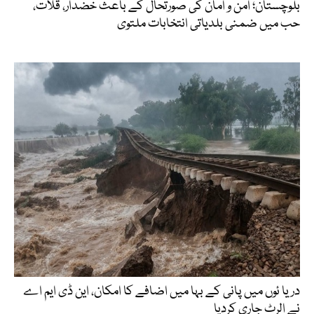
بلوچستان؛ امن و امان کی صورتحال کے باعث خضدار، قلات،
حب میں ضمنی بلدیاتی انتخابات ملتوی
دریا ئوں میں پانی کے بہا میں اضافے کا امکان، این ڈی ایم اے
نے الرٹ جاری کردیا