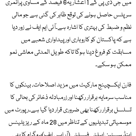
میں جی ڈی پی کے 1 اعشاریہ6 فیصد کے مساوی پرائمری
سرپلس حاصل ہونے کی توقع ظاہر کی گئی ہے جو مالی
نظم و ضبط کی بہتری کا اشارہ ہے۔آئی ایم ایف نے زور دیا
ہے کہ پاکستان کو کاروباری اور پیداواری شعبے میں
مسابقت کو فروغ دینا ہوگا تاکہ طویل المدتی معاشی نمو
ممکن ہو سکے۔
فارن ایکسچینج مارکیٹ میں مزید اصلاحات، بینکوں کا
مناسب سرمایہ برقرار رکھنا اور زرمبادلہ ذخائر کی بحالی کا
تسلسل برقرار رکھنا بھی ضروری قرار دیا گیا ہے۔رپورٹ میں
موسمیاتی تبدیلیوں کے تناظر میں 28 ماہ کے ریزیلینس
اینڈ سسٹین ایبلٹی فیسلٹی (آر ایس ایف)پروگرام کا بھی