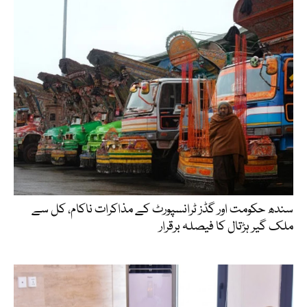
سندھ حکومت اور گڈز ٹرانسپورٹ کے مذاکرات ناکام، کل سے
ملک گیر ہڑتال کا فیصلہ برقرار