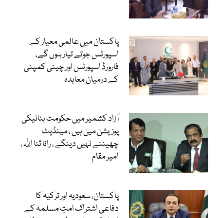
پاکستان میں عالمی معیار کے
اسپورٹس جوتے تیار ہوں گے،
فارورڈ اسپورٹس اور چینی کمپنی
کے درمیان معاہدہ
آزاد کشمیر میں حکومت بنانیکی
پوزیشن میں ہیں ، مینڈیٹ
چھیننے نہیں دینگے ، رانا ثنا اللہ ،
امیر مقام
پاکستان، سعودیہ اور ترکیہ کا
دفاعی اشتراک امتِ مسلمہ کے