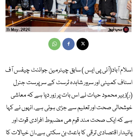
سب نیوز
15 May, 2026
اسلام آباد(آئی پی ایس ) سابق چیئرمین جوائنٹ چیفس آف
اسٹاف کمیٹی اور سرور شاہدہ ٹرسٹ کے سرپرست جنرل
(ر)زبیر محمود حیات نے اس بات پر زور دیا ہے کہ معاشی
خوشحالی صحت اور تعلیم سے جڑی ہوئی ہے، انہوں نے کہا
ہے کہ ایک صحت مند قوم ھی مضبوط افرادی قوت اور
پائیدار اقتصادی ترقی کا باعث بن سکتی ہے۔ان خیالات کا