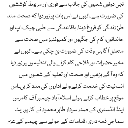
نجی دونوں شعبوں کی جانب سے فوری اور مربوط کوششوں
کی ضرورت ہے۔انہوں نے اس بات پر زور دیا کہ صحت مند
طرز زندگی کو فروغ دینا، باقاعدگی سے طبی چیک اپ اور
خاندانوں، کام کی جگہوں اور کمیونٹیز میں صحت سے
متعلق آگاہی وقت کی ضرورت بن چکی ہے۔ انہوں نے
مخیر حضرات اور فلاحی کام کرنے والی تنظیموں پر زور دیا
کہ وہ آگے بڑھیں اور صحت اور تعلیم کے شعبوں میں
انسانیت کی خدمت کرنے والے اداروں کی مدد کریں۔اس
موقع پر خطاب کرتے ہوئے اسلام آباد چیمبر آف کامرس
اینڈ انڈسٹری کے صدر سردار طاہر محمود نے کارپوریٹ
سماجی ذمہ داری اقدامات کے حوالے سے چیمبر کے عزم