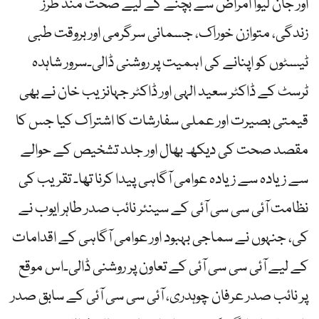
اور جان لیوا امراض سے بچنے کے لیے صحت مند طرز
زندگی، متوازن خوراک، جسمانی سرگرمی اور بروقت طبی
ٹیسٹوں کو اپنانے کی اہمیت پر روشنی ڈالی۔سرور شاہدہ
ٹرسٹ کے ڈاکٹر سعید الہی اور ڈاکٹر جہانزیب خان نے بھی
قیمتی بصیرت اور عملی سفارشات کا اشتراک کیا جس کا
مقصد صحت کی دیکھ بھال اور جلد تشخیص کے حوالے
سے زیادہ سے زیادہ عوامی آگاہی پیدا کرنا تھا۔ تقریب کی
نظامت آئی سی سی آئی کے سینئر نائب صدر طاہر ایوب نے
کی، جنہوں نے سماجی بہبود اور عوامی آگاہی کے اقدامات
کے لیے آئی سی سی آئی کے تعاون پر روشنی ڈالی۔اس موقع
پر نائب صدر عرفان چوہدری، آئی سی سی آئی کے سابق صدر