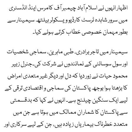
اظہار انہوں نے اسلام آباد چیمبر آف کامرس اینڈ انڈسٹری
میں سرور شاہدہ ٹرسٹ کارڈیو ویسکولر ہیلتھ سیمینار سے
بطور مہمان خصوصی خطاب کرتے ہوئے کیا۔
سیمینار میں تاجر برادری، طبی ماہرین، سماجی شخصیات
اور سول سوسائٹی کے نمائندوں نے شرکت کی۔جنرل زبیر
محمود حیات نے زور دیا کہ دل اور دیگر غیر متعدی امراض
کا بڑھتا ہوا بوجھ پاکستان کی سماجی و اقتصادی ترقی کے
لیے ایک سنگین چیلنج ہے۔ انہوں نے کہا کہ بدقسمتی
سے پاکستان کا شمار ان ممالک میں ہوتا ہے جن میں
متعدد خطرناک بیماریاں زیادہ ہیں، جن کے لیے سرکاری اور