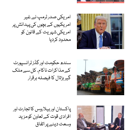
امریکی صدر ٹرمپ نے غیر
امریکیوں کے بچوں کی پیدائش پر
امریکی شہریت کے قانون کو
محدود کردیا
سندھ حکومت اور گڈز ٹرانسپورٹ
کے مذاکرات ناکام، کل سے ملک
گیر ہڑتال کا فیصلہ برقرار
پاکستان اور بیلاروس کا تجارت اور
افرادی قوت کے تعاون کو مزید
وسعت دینے پر اتفاق