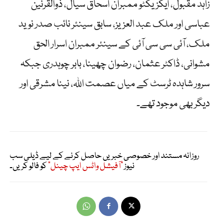
زاہد مقبول، ایگزیکٹو ممبران اسحاق سیال، ذوالقرنین
عباسی اور ملک عبد العزیز، سابق سینئر نائب صدر نوید
ملک، آئی سی سی آئی کے سینئر ممبران اسرار الحق
مشوانی، ڈاکٹر عثمان، رضوان چھینا، بابر چوہدری جبکہ
سرور شاہدہ ٹرسٹ کے میاں عصمت اللہ، نینا مشرقی اور
دیگر بھی موجود تھے۔
روزانہ مستند اور خصوصی خبریں حاصل کرنے کے لیے ڈیلی سب
نیوز
"آفیشل واٹس ایپ چینل"
کو فالو کریں۔