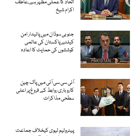
اتحاد کا عملی مظہر ہے،عاطف
اکرام شیخ
جنوبی سوڈان میں پائیدار امن
کیلئے پاکستان کی عالمی
کوششوں کی حمایت کا اعادہ
آئی سی سی آئی میں پاک چین
کاروباری روابط کے فروغ پر اعلی
سطحی مذاکرات
پیٹرولیم لیوی کیخلاف جماعت