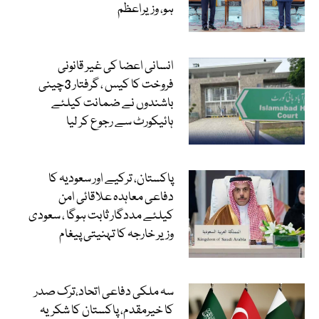
ہو، وزیراعظم
انسانی اعضا کی غیر قانونی
فروخت کا کیس ، گرفتار 3چینی
باشندوں نے ضمانت کیلئے
ہائیکورٹ سے رجوع کر لیا
پاکستان، ترکیے اور سعودیہ کا
دفاعی معاہدہ علاقائی امن
کیلئے مددگار ثابت ہوگا ، سعودی
وزیر خارجہ کا تہنیتی پیغام
سہ ملکی دفاعی اتحاد،ترک صدر
کا خیرمقدم، پاکستان کا شکریہ