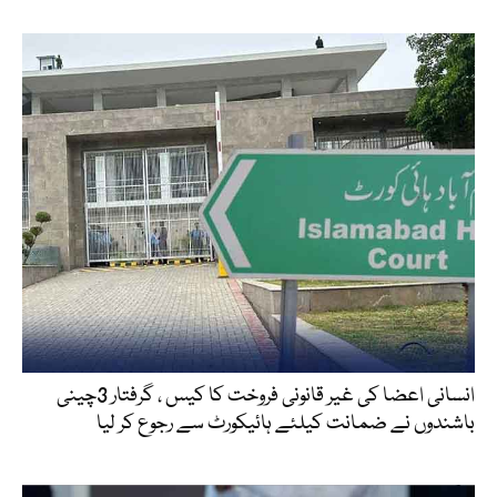
انسانی اعضا کی غیر قانونی فروخت کا کیس ، گرفتار 3چینی
باشندوں نے ضمانت کیلئے ہائیکورٹ سے رجوع کر لیا