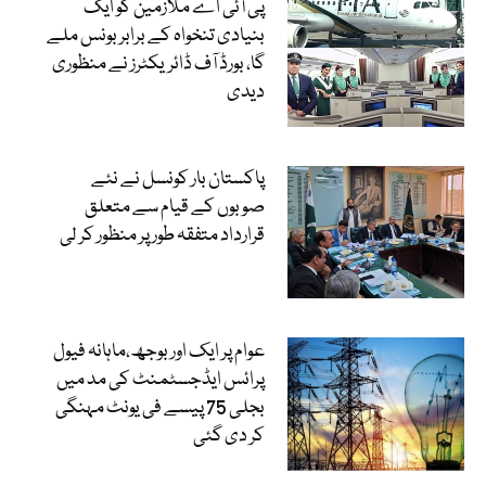
پی آئی اے ملازمین کو ایک
بنیادی تنخواہ کے برابر بونس ملے
گا، بورڈ آف ڈائریکٹرز نے منظوری
دیدی
پاکستان بار کونسل نے نئے
صوبوں کے قیام سے متعلق
قرارداد متفقہ طور پر منظور کر لی
عوام پر ایک اور بوجھ،ماہانہ فیول
پرائس ایڈجسٹمنٹ کی مد میں
بجلی 75 پیسے فی یونٹ مہنگی
کر دی گئی