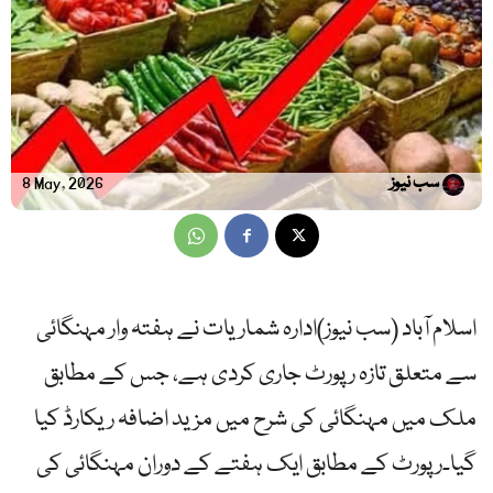
سب نیوز
8 May, 2026
اسلام آباد (سب نیوز)ادارہ شماریات نے ہفتہ وار مہنگائی
سے متعلق تازہ رپورٹ جاری کردی ہے، جس کے مطابق
ملک میں مہنگائی کی شرح میں مزید اضافہ ریکارڈ کیا
گیا۔رپورٹ کے مطابق ایک ہفتے کے دوران مہنگائی کی