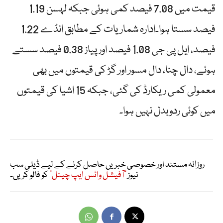
قیمت میں 7.08 فیصد کمی ہوئی جبکہ لہسن 1.19
فیصد سستا ہوا۔ادارہ شماریات کے مطابق انڈے 1.22
فیصد، ایل پی جی 1.08 فیصد اور پیاز 0.38 فیصد سستے
ہوئے، دال چنا، دال مسور اور گڑ کی قیمتوں میں بھی
معمولی کمی ریکارڈ کی گئی، جبکہ 15 اشیا کی قیمتوں
میں کوئی ردوبدل نہیں ہوا۔
روزانہ مستند اور خصوصی خبریں حاصل کرنے کے لیے ڈیلی سب
نیوز
"آفیشل واٹس ایپ چینل"
کو فالو کریں۔