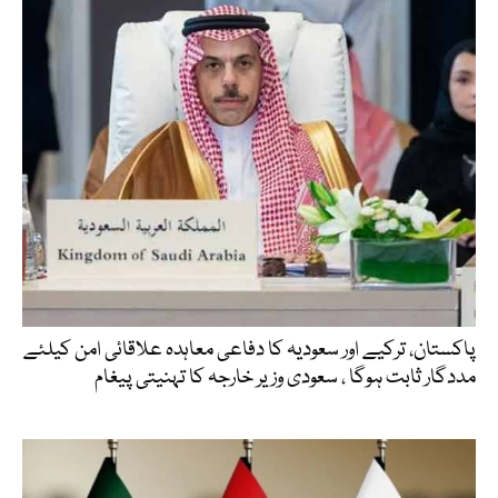
پاکستان، ترکیے اور سعودیہ کا دفاعی معاہدہ علاقائی امن کیلئے
مددگار ثابت ہوگا ، سعودی وزیر خارجہ کا تہنیتی پیغام