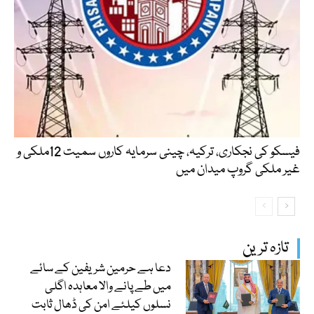
فیسکو کی نجکاری، ترکیہ، چینی سرمایہ کاروں سمیت 12ملکی و
غیر ملکی گروپ میدان میں
تازہ ترین
دعا ہے حرمین شریفین کے سائے
میں طے پانے والا معاہدہ اگلی
نسلوں کیلئے امن کی ڈھال ثابت