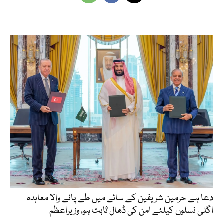
دعا ہے حرمین شریفین کے سائے میں طے پانے والا معاہدہ
اگلی نسلوں کیلئے امن کی ڈھال ثابت ہو، وزیراعظم