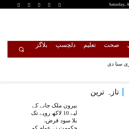
Saturday, 
صحت
تعلیم
دلچسپ
بلاگز
تازہ ترین
بیرون ملک جانے کے
لیے 10 لاکھ روپے تک
بلا سود قرض،
حکومت نے عوام کو