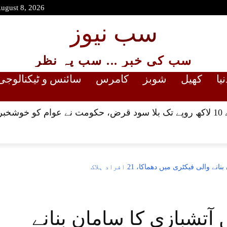
August 8, 2026
سب نیوز
سب کی خبر ... سب پہ نظر
نیا
کھیل
شوبز
کامرس
سائنس و ٹیکنالوجی
ا دی
لی فیکٹری میں دھماکا، 21 افراد ہلاک
آتشبازی کا سامان بنانے