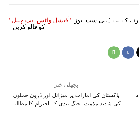
نے کے لیے ڈیلی سب نیوز
"آفیشل واٹس ایپ چینل"
کو فالو کریں۔
پچھلی خبر
م
پاکستان کی امارات پر میزائل اور ڈرون حملوں
کی شدید مذمت، جنگ بندی کے احترام کا مطالبہ