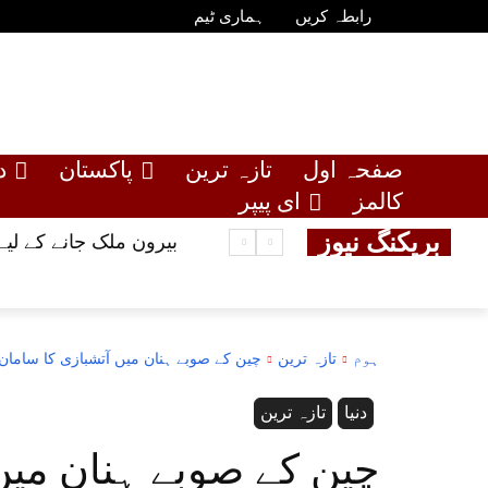
رابطہ کریں
ہماری ٹیم
صفحہ اول
تازہ ترین
پاکستان
د
کالمز
ای پیپر
بریکنگ نیوز
بیرون ملک جانے کے لیے 10 لاکھ روپے تک بلا سود قرض، حکومت نے عوام کو خوشخبری سن
ہوم
تازہ ترین
چین کے صوبے ہنان میں آتشبازی کا سامان بنانے وا
دنیا
تازہ ترین
چین کے صوبے ہنان میں 