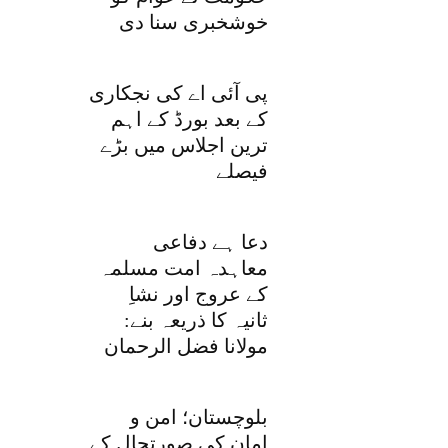
خوشخبری سنا دی
پی آئی اے کی نجکاری
کے بعد بورڈ کے اہم
ترین اجلاس میں بڑے
فیصلے
دعا ہے دفاعی
معاہدہ امت مسلمہ
کے عروج اور نشاِ
ثانیہ کا ذریعہ بنے:
مولانا فضل الرحمان
بلوچستان؛ امن و
امان کی صورتحال کے