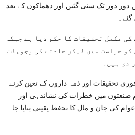
 دور دور تک سنی گئیں اور دھماکوں کے بعد
 گئے۔
 کی مکمل تحقیقات کا حکم دیا ہے جبکہ
 کو حراست میں لیکر حادثے کی وجوہات
 دی ہیں۔
ی تحقیقات اور ذمہ داروں کے تعین کرنے
ہم صنعتوں میں خطرات کی نشاندہی اور
ہ عوام کی جان و مال کا تحفظ یقینی بنایا جا