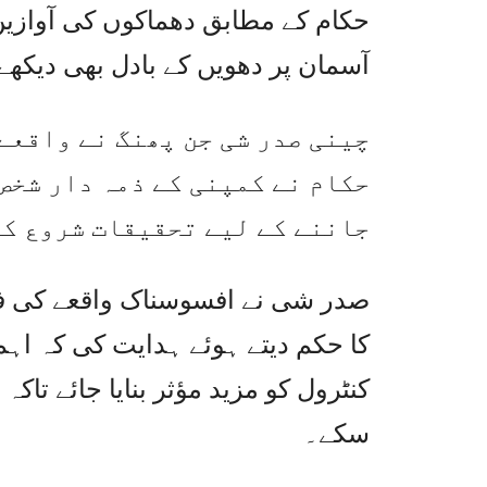
حکام کے مطابق دھماکوں کی آوازیں
آسمان پر دھویں کے بادل بھی دیکھے
چینی صدر شی جن پھنگ نے واقعے
حکام نے کمپنی کے ذمہ دار شخص
جاننے کے لیے تحقیقات شروع کر
صدر شی نے افسوسناک واقعے کی فور
کا حکم دیتے ہوئے ہدایت کی کہ ا
کنٹرول کو مزید مؤثر بنایا جائے تاک
سکے۔