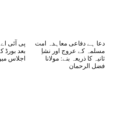
دعا ہے دفاعی معاہدہ امت
پی آئی اے
مسلمہ کے عروج اور نشاِ
بعد بورڈ ک
ثانیہ کا ذریعہ بنے: مولانا
اجلاس میں
فضل الرحمان