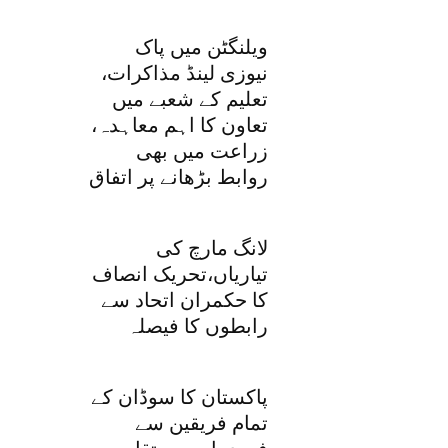
ویلنگٹن میں پاک
نیوزی لینڈ مذاکرات،
تعلیم کے شعبے میں
تعاون کا اہم معاہدہ،
زراعت میں بھی
روابط بڑھانے پر اتفاق
لانگ مارچ کی
تیاریاں،تحریک انصاف
کا حکمران اتحاد سے
رابطوں کا فیصلہ
پاکستان کا سوڈان کے
تمام فریقین سے