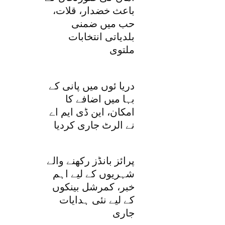
باعث خضدار، قلات،
حب میں ضمنی
بلدیاتی انتخابات
ملتوی
دریا ئوں میں پانی کے
بہا میں اضافے کا
امکان، این ڈی ایم اے
نے الرٹ جاری کردیا
پرائز بانڈز رکھنے والے
شہریوں کے لیے اہم
خبر، کمرشل بینکوں
کے لیے نئی ہدایات
جاری