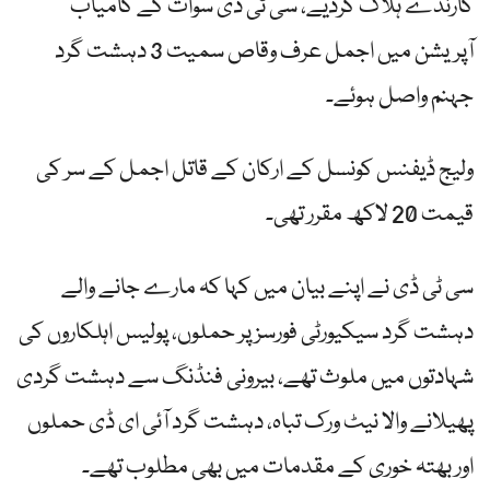
کارندے ہلاک کردیے، سی ٹی ڈی سوات کے کامیاب
آپریشن میں اجمل عرف وقاص سمیت 3 دہشت گرد
جہنم واصل ہوئے۔
ولیج ڈیفنس کونسل کے ارکان کے قاتل اجمل کے سر کی
قیمت 20 لاکھ مقرر تھی۔
سی ٹی ڈی نے اپنے بیان میں کہا کہ مارے جانے والے
دہشت گرد سیکیورٹی فورسز پر حملوں، پولیس اہلکاروں کی
شہادتوں میں ملوث تھے، بیرونی فنڈنگ سے دہشت گردی
پھیلانے والا نیٹ ورک تباہ، دہشت گرد آئی ای ڈی حملوں
اور بھتہ خوری کے مقدمات میں بھی مطلوب تھے۔