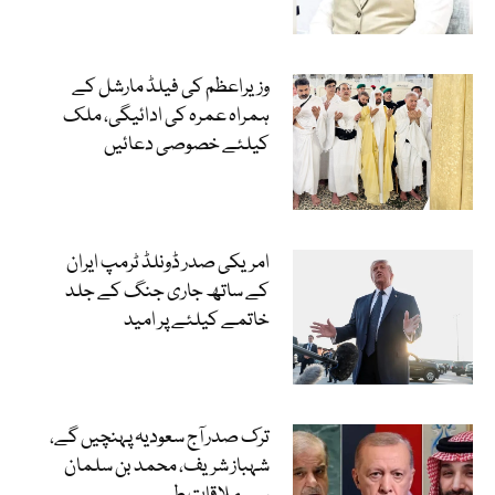
وزیراعظم کی فیلڈ مارشل کے
ہمراہ عمرہ کی ادائیگی، ملک
کیلئے خصوصی دعائیں
امریکی صدر ڈونلڈ ٹرمپ ایران
کے ساتھ جاری جنگ کے جلد
خاتمے کیلئے پر امید
ترک صدر آج سعودیہ پہنچیں گے،
شہباز شریف، محمد بن سلمان