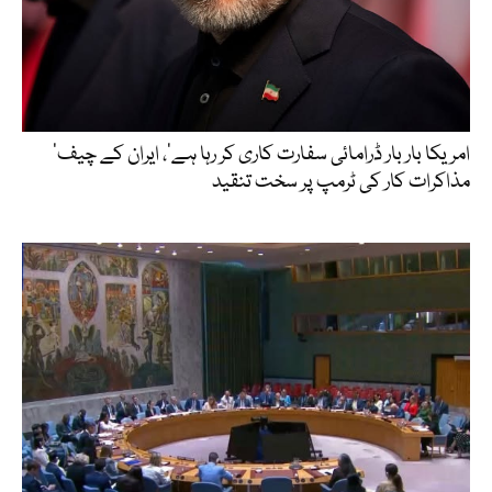
’امریکا بار بار ڈرامائی سفارت کاری کر رہا ہے‘، ایران کے چیف
مذاکرات کار کی ٹرمپ پر سخت تنقید