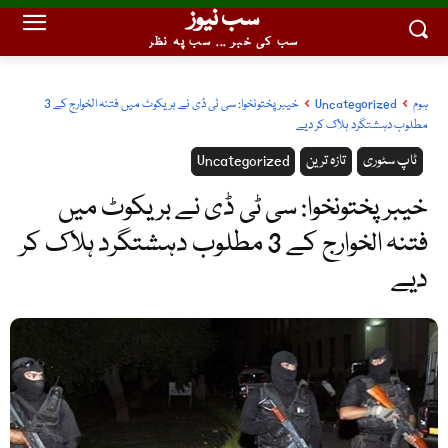
سب نیوز
سب کی خبر ... سب پہ نظر
ہوم
Uncategorized
خیبرپختونخوا: سی ٹی ڈی نے بریکوٹ میں فتنہ الخوارج کے 3
مطلوب دہشتگرد ہلاک کر دیے
ٹاپ سٹوری
تازہ ترین
Uncategorized
خیبرپختونخوا: سی ٹی ڈی نے بریکوٹ میں
فتنہ الخوارج کے 3 مطلوب دہشتگرد ہلاک کر
دیے