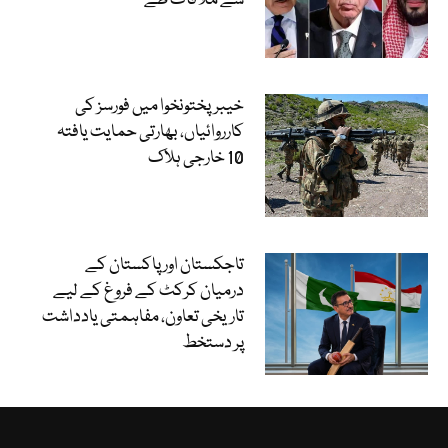
سے ملاقات طے
خیبرپختونخوا میں فورسز کی
کارروائیاں، بھارتی حمایت یافتہ
10 خارجی ہلاک
تاجکستان اور پاکستان کے
درمیان کرکٹ کے فروغ کے لیے
تاریخی تعاون، مفاہمتی یادداشت
پر دستخط