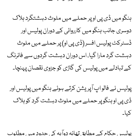
ہنگو میں ڈی پی او پر حملے میں ملوث دہشتگرد ہلاک
دوسری جانب ہنگو میں کارروائی کے دوران پولیس اور
ڈسٹرکٹ پولیس افسر (ڈی پی او) پر حملے میں ملوث
دہشت گرد مارا گیا، اس دوران دہشت گردوں سے فائرنگ
کے تبادلے میں پولیس کی گاڑی کو جزوی نقصان پہنچا۔
پولیس نے فالو اپ آپریشن کرتے ہوئے ہنگو میں پولیس اور
ڈی پی او ہنگو پر حملے میں ملوث دہشت گرد کو ہلاک
کیا۔
پولیس حکام کے مطابق تھانہ دوآبہ کی حدود میں مطلوب