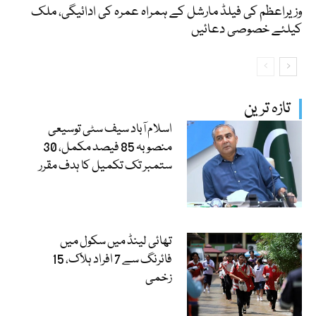
وزیراعظم کی فیلڈ مارشل کے ہمراہ عمرہ کی ادائیگی، ملک
کیلئے خصوصی دعائیں
تازہ ترین
اسلام آباد سیف سٹی توسیعی
منصوبہ 85 فیصد مکمل، 30
ستمبر تک تکمیل کا ہدف مقرر
تھائی لینڈ میں سکول میں
فائرنگ سے 7 افراد ہلاک، 15
زخمی