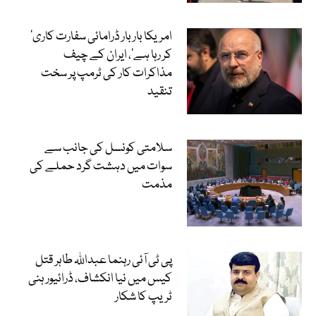
’امریکا بار بار ڈرامائی سفارت کاری
کر رہا ہے‘، ایران کے چیف
مذاکرات کار کی ٹرمپ پر سخت
تنقید
سلامتی کونسل کی جانب سے
سوات میں دہشت گرد حملے کی
مذمت
پی ٹی آئی رہنما عبداللہ طاہر قتل
کیس میں نیا انکشاف، ڈرائیور ہنی
ٹریپ کا شکار