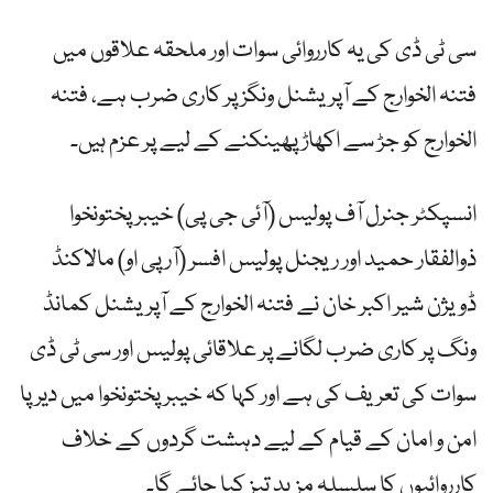
سی ٹی ڈی کی یہ کارروائی سوات اور ملحقہ علاقوں میں
فتنہ الخوارج کے آپریشنل ونگز پر کاری ضرب ہے، فتنہ
الخوارج کو جڑ سے اکھاڑ پھینکنے کے لیے پر عزم ہیں۔
انسپکٹر جنرل آف پولیس (آئی جی پی) خیبرپختونخوا
ذوالفقار حمید اور ریجنل پولیس افسر (آر پی او) مالاکنڈ
ڈویژن شیر اکبر خان نے فتنہ الخوارج کے آپریشنل کمانڈ
ونگ پر کاری ضرب لگانے پر علاقائی پولیس اور سی ٹی ڈی
سوات کی تعریف کی ہے اور کہا کہ خیبرپختونخوا میں دیر پا
امن و امان کے قیام کے لیے دہشت گردوں کے خلاف
کارروائیوں کا سلسلہ مزید تیز کیا جائے گا۔