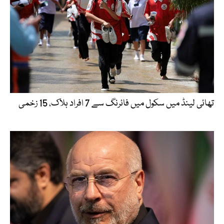
تھائی لینڈ میں سکول میں فائرنگ سے 7 افراد ہلاک، 15 زخمی