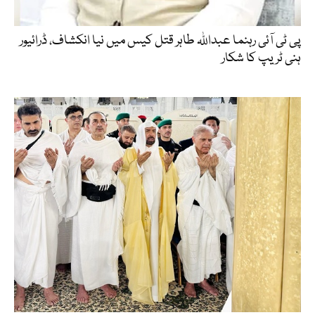
پی ٹی آئی رہنما عبداللہ طاہر قتل کیس میں نیا انکشاف، ڈرائیور
ہنی ٹریپ کا شکار