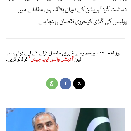
دہشت گرد آپریشن کے دوران ہلاک ہوا، مقابلے میں
پولیس کی گاڑی کو جزوی نقصان پہنچا ہے۔
روزانہ مستند اور خصوصی خبریں حاصل کرنے کے لیے ڈیلی سب
نیوز
"آفیشل واٹس ایپ چینل"
کو فالو کریں۔