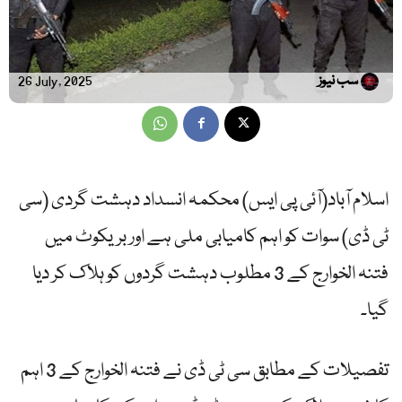
سب نیوز
26 July, 2025
اسلام آباد(آئی پی ایس) محکمہ انسداد دہشت گردی (سی
ٹی ڈی) سوات کو اہم کامیابی ملی ہے اور بریکوٹ میں
فتنہ الخوارج کے 3 مطلوب دہشت گردوں کو ہلاک کر دیا
گیا۔
تفصیلات کے مطابق سی ٹی ڈی نے فتنہ الخوارج کے 3 اہم