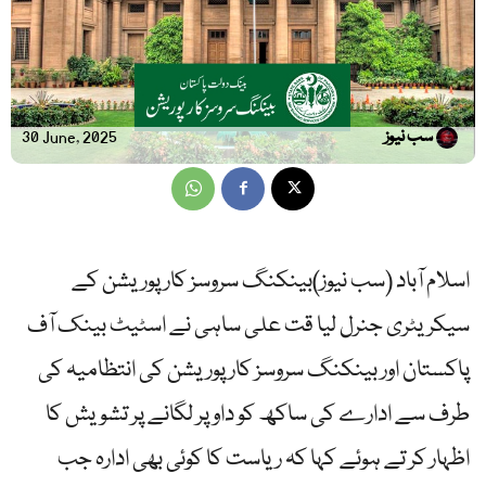
سب نیوز
30 June, 2025
اسلام آباد (سب نیوز)بینکنگ سروسز کارپوریشن کے
سیکریٹری جنرل لیا قت علی ساہی نے اسٹیٹ بینک آف
پاکستان اور بینکنگ سروسز کارپوریشن کی انتظامیہ کی
طرف سے ادارے کی ساکھ کو داو پر لگانے پر تشویش کا
اظہار کر تے ہوئے کہا کہ ریاست کا کوئی بھی ادارہ جب