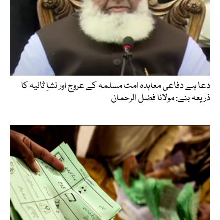
دعا ہے دفاعی معاہدہ امت مسلمہ کے عروج اور نشاِ ثانیہ کا
ذریعہ بنے: مولانا فضل الرحمان