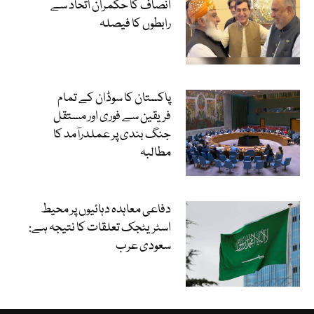
انصاف کا حکمران اتحاد سے
رابطوں کا فیصلہ
پاکستان کا سوڈان کے تمام
فریقین سے فوری اور مستقل
جنگ بندی پر عملدرآمد کا
مطالبہ
دفاعی معاہدہ دہائیوں پر محیط
اسٹریٹجک تعلقات کا نتیجہ ہے:
سعودی عرب