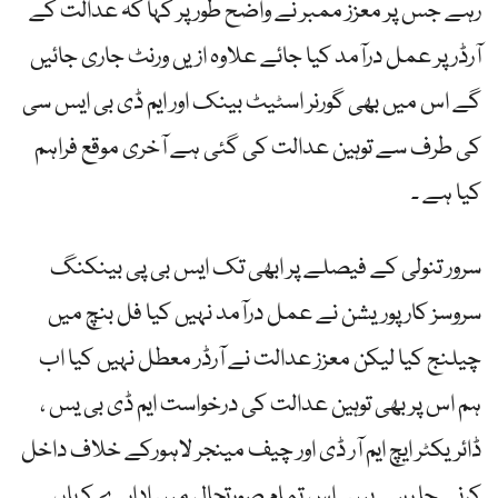
رہے جس پر معزز ممبر نے واضح طور پر کہا کہ عدالت کے
آرڈر پر عمل درآمد کیا جائے علاوہ ازیں ورنٹ جاری جائیں
گے اس میں بھی گورنر اسٹیٹ بینک اور ایم ڈی بی ایس سی
کی طرف سے توہین عدالت کی گئی ہے آخری موقع فراہم
کیا ہے ۔
سرور تنولی کے فیصلے پر ابھی تک ایس بی پی بینکنگ
سروسز کارپوریشن نے عمل درآمد نہیں کیا فل بنچ میں
چیلنج کیا لیکن معزز عدالت نے آرڈر معطل نہیں کیا اب
ہم اس پر بھی توہین عدالت کی درخواست ایم ڈی بی یس ،
ڈائریکٹر ایچ ایم آر ڈی اور چیف مینجر لاہورکے خلاف داخل
کرنے جا رہے ہیں ۔اس تمام صورتحال میں ادارے کہاں