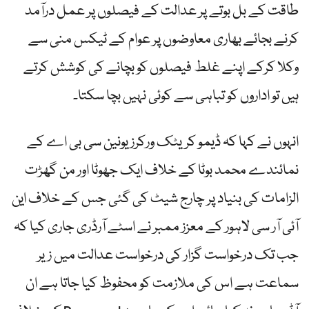
طاقت کے بل بوتے پر عدالت کے فیصلوں پر عمل درآمد
کرنے بجائے بھاری معاوضوں پر عوام کے ٹیکس منی سے
وکلا کرکے اپنے غلط فیصلوں کو بچانے کی کوشش کرتے
ہیں تو اداروں کو تباہی سے کوئی نہیں بچا سکتا۔
انہوں نے کہا کہ ڈیمو کریٹک ورکرز یونین سی بی اے کے
نمائندے محمد بوٹا کے خلاف ایک جھوٹا اور من گھڑت
الزامات کی بنیاد پر چارج شیٹ کی گئی جس کے خلاف این
آئی آر سی لاہور کے معزز ممبر نے اسٹے آرڈری جاری کیا کہ
جب تک درخواست گزار کی درخواست عدالت میں زیر
سماعت ہے اس کی ملازمت کو محفوظ کیا جاتا ہے ان