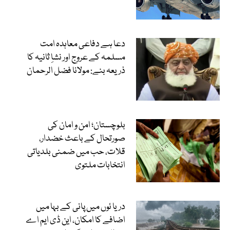
دعا ہے دفاعی معاہدہ امت
مسلمہ کے عروج اور نشاِ ثانیہ کا
ذریعہ بنے: مولانا فضل الرحمان
بلوچستان؛ امن و امان کی
صورتحال کے باعث خضدار،
قلات، حب میں ضمنی بلدیاتی
انتخابات ملتوی
دریا ئوں میں پانی کے بہا میں
اضافے کا امکان، این ڈی ایم اے