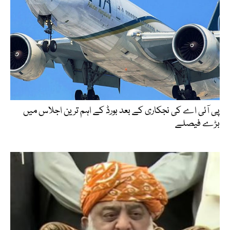
پی آئی اے کی نجکاری کے بعد بورڈ کے اہم ترین اجلاس میں
بڑے فیصلے