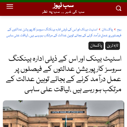
سب نیوز
سب کی خبر ... سب پہ نظر
ہوم
پاکستان
اسٹیٹ بینک اور اس کے ذیلی ادارہ بینکنگ سروسز کارپوریشن عدالتوں کے
فیصلوں پر عمل درآمد کرنے کے بجائے توہین عدالت کے مرتکب ہو رہے ہیں ،لیاقت علی ساہی
تازہ ترین
پاکستان
اسٹیٹ بینک اور اس کے ذیلی ادارہ بینکنگ
سروسز کارپوریشن عدالتوں کے فیصلوں پر
عمل درآمد کرنے کے بجائے توہین عدالت کے
مرتکب ہو رہے ہیں ،لیاقت علی ساہی