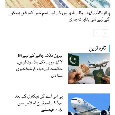
پرائز بانڈز رکھنے والے شہریوں کے لیے اہم خبر، کمرشل بینکوں
کے لیے نئی ہدایات جاری
تازہ ترین
بیرون ملک جانے کے لیے 10
لاکھ روپے تک بلا سود قرض،
حکومت نے عوام کو خوشخبری
سنا دی
پی آئی اے کی نجکاری کے بعد
بورڈ کے اہم ترین اجلاس میں
بڑے فیصلے