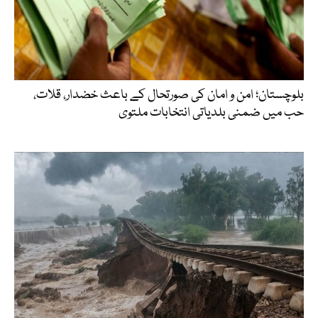
بلوچستان؛ امن و امان کی صورتحال کے باعث خضدار، قلات،
حب میں ضمنی بلدیاتی انتخابات ملتوی