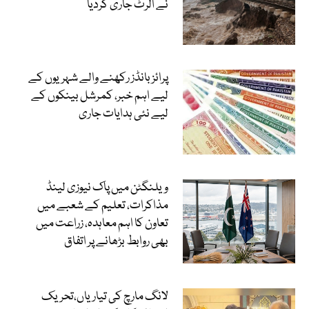
نے الرٹ جاری کردیا
پرائز بانڈز رکھنے والے شہریوں کے
لیے اہم خبر، کمرشل بینکوں کے
لیے نئی ہدایات جاری
ویلنگٹن میں پاک نیوزی لینڈ
مذاکرات، تعلیم کے شعبے میں
تعاون کا اہم معاہدہ، زراعت میں
بھی روابط بڑھانے پر اتفاق
لانگ مارچ کی تیاریاں،تحریک