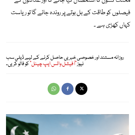
محنت کشوں کا استحصال کیا جائے گا اور عدالتوں کے
فیصلوں کو طاقت کے بل بوتے پر روندہ جائے گا تو ریاست
کہاں کھڑی ہے ۔
روزانہ مستند اور خصوصی خبریں حاصل کرنے کے لیے ڈیلی سب
نیوز
"آفیشل واٹس ایپ چینل"
کو فالو کریں۔