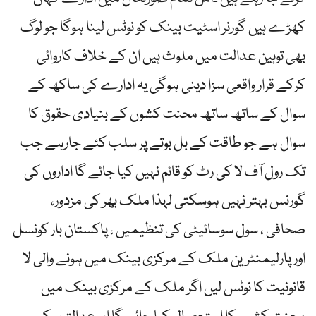
کھڑے ہیں گورنر اسٹیٹ بینک کو نوٹس لینا ہوگا جو لوگ
بھی توہین عدالت میں ملوث ہیں ان کے خلاف کاروائی
کرکے قرار واقعی سزا دینی ہوگی یہ ادارے کی ساکھ کے
سوال کے ساتھ ساتھ محنت کشوں کے بنیادی حقوق کا
سوال ہے جو طاقت کے بل بوتے پر سلب کئے جارہے جب
تک رول آف لا کی رٹ کو قائم نہیں کیا جائے گا اداروں کی
گورنس بہتر نہیں ہوسکتی لہذا ملک بھر کی مزدور،
صحافی ، سول سوسائیٹی کی تنظیمیں ، پاکستان بار کونسل
اور پارلیمنٹرین ملک کے مرکزی بینک میں ہونے والی لا
قانونیت کا نوٹس لیں اگر ملک کے مرکزی بینک میں