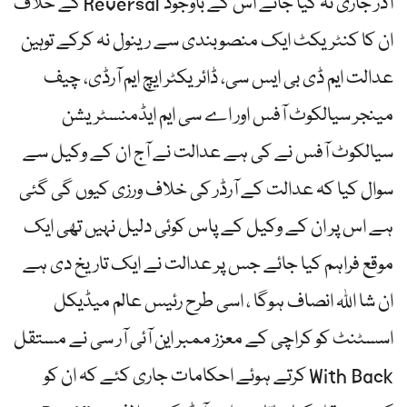
کے خلاف Reversal آڈر جاری نہ کیا جائے اس کے باوجود
ان کا کنٹریکٹ ایک منصوبندی سے رینول نہ کرکے توہین
عدالت ایم ڈی بی ایس سی، ڈائریکٹر ایچ ایم آرڈی، چیف
مینجر سیالکوٹ آفس اور اے سی ایم ایڈمنسٹریشن
سیالکوٹ آفس نے کی ہے عدالت نے آج ان کے وکیل سے
سوال کیا کہ عدالت کے آرڈر کی خلاف ورزی کیوں گی گئی
ہے اس پر ان کے وکیل کے پاس کوئی دلیل نہیں تھی ایک
موقع فراہم کیا جائے جس پر عدالت نے ایک تاریخ دی ہے
ان شا اللہ انصاف ہوگا ، اسی طرح رئیس عالم میڈیکل
اسسٹنٹ کو کراچی کے معزز ممبر این آئی آر سی نے مستقل
کرتے ہوئے احکامات جاری کئے کہ ان کو With Back