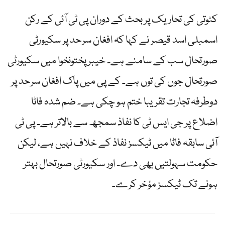
کٹوتی کی تحاریک پر بحث کے دوران پی ٹی آئی کے رکن
اسمبلی اسد قیصر نے کہا کہ افغان سرحد پر سکیورٹی
صورتحال سب کے سامنے ہے۔ خیبرپختونخوا میں سکیورٹی
صورتحال جوں کی توں ہے۔ کے پی میں پاک افغان سرحد پر
دوطرفہ تجارت تقریبا ختم ہو چکی ہے۔ ضم شدہ فاٹا
اضلاع پر جی ایس ٹی کا نفاذ سمجھ سے بالاتر ہے۔ پی ٹی
آئی سابقہ فاٹا میں ٹیکسز نفاذ کے خلاف نہیں ہے، لیکن
حکومت سہولتیں بھی دے۔ اور سکیورٹی صورتحال بہتر
ہونے تک ٹیکسز مؤخر کرے۔