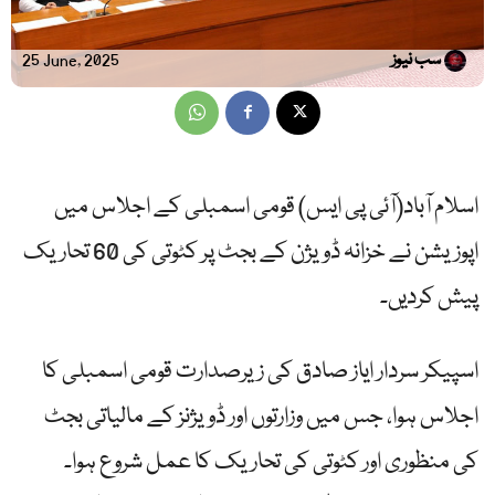
سب نیوز
25 June, 2025
اسلام آباد(آئی پی ایس) قومی اسمبلی کے اجلاس میں
اپوزیشن نے خزانہ ڈویژن کے بجٹ پر کٹوتی کی 60 تحاریک
پیش کردیں۔
اسپیکر سردار ایاز صادق کی زیرصدارت قومی اسمبلی کا
اجلاس ہوا، جس میں وزارتوں اور ڈویژنز کے مالیاتی بجٹ
کی منظوری اور کٹوتی کی تحاریک کا عمل شروع ہوا۔