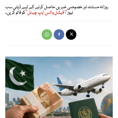
روزانہ مستند اور خصوصی خبریں حاصل کرنے کے لیے ڈیلی سب
نیوز
"آفیشل واٹس ایپ چینل"
کو فالو کریں۔