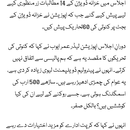
اجلاس میں خزانہ ڈویژن کے 14 مطالبات زر منظوری کیے
لیے پیش کیے گئے جب کہ اپوزیشن نے خزانہ ڈویژن کے
بجٹ پر کٹوتی کی 60تحاریک پیش کیں۔
دورانِ اجلاس اپوزیشن لیڈر عمر ایوب نے کہا کہ کٹوتی کی
تحریکوں کا مقصد یہ ہے کہ ہم پالیسی سے اتفاق نہیں
کرتے۔ انہوں نے پیٹرولیم ڈویلپمنٹ لیوی زیادہ کر دی ہے،
یہ عوام کی چمڑی ادھیڑ رہے ہیں۔ ساڑھے 500 ارب کی
اسمگلنگ ہوتی ہے، جسے روکنے کے لیے ان کی کیا
کوششیں ہیں؟ بالکل صفر۔
انہوں نے کہا کہ کرپٹ ادارے کو مزید اختیارات دے رہے