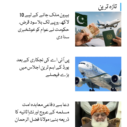
تازہ ترین
بیرون ملک جانے کے لیے 10
لاکھ روپے تک بلا سود قرض،
حکومت نے عوام کو خوشخبری
سنا دی
پی آئی اے کی نجکاری کے بعد
بورڈ کے اہم ترین اجلاس میں
بڑے فیصلے
دعا ہے دفاعی معاہدہ امت
مسلمہ کے عروج اور نشاِ ثانیہ کا
ذریعہ بنے: مولانا فضل الرحمان