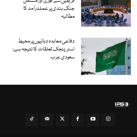
فریقین سے فوری اور مستقل
جنگ بندی پر عملدرآمد کا
مطالبہ
دفاعی معاہدہ دہائیوں پر محیط
اسٹریٹجک تعلقات کا نتیجہ ہے:
سعودی عرب