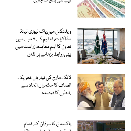
لیے نئی ہدایات جاری
ویلنگٹن میں پاک نیوزی لینڈ
مذاکرات، تعلیم کے شعبے میں
تعاون کا اہم معاہدہ، زراعت میں
بھی روابط بڑھانے پر اتفاق
لانگ مارچ کی تیاریاں،تحریک
انصاف کا حکمران اتحاد سے
رابطوں کا فیصلہ
پاکستان کا سوڈان کے تمام