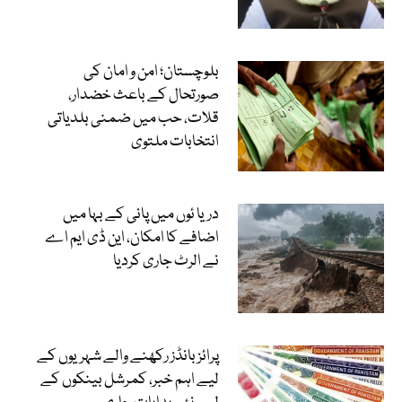
بلوچستان؛ امن و امان کی
صورتحال کے باعث خضدار،
قلات، حب میں ضمنی بلدیاتی
انتخابات ملتوی
دریا ئوں میں پانی کے بہا میں
اضافے کا امکان، این ڈی ایم اے
نے الرٹ جاری کردیا
پرائز بانڈز رکھنے والے شہریوں کے
لیے اہم خبر، کمرشل بینکوں کے