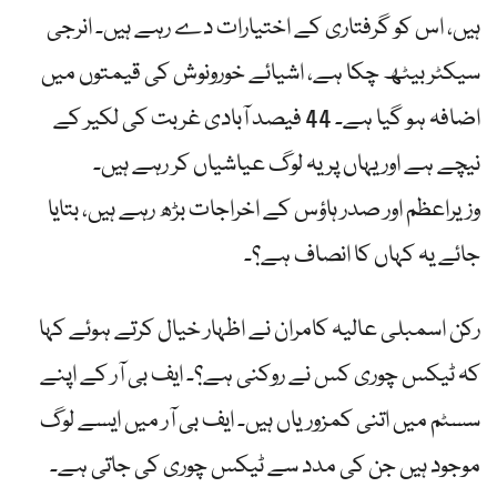
ہیں، اس کو گرفتاری کے اختیارات دے رہے ہیں۔ انرجی
سیکٹر بیٹھ چکا ہے، اشیائے خورونوش کی قیمتوں میں
اضافہ ہو گیا ہے۔ 44 فیصد آبادی غربت کی لکیر کے
نیچے ہے اور یہاں پر یہ لوگ عیاشیاں کر رہے ہیں۔
وزیراعظم اور صدر ہاؤس کے اخراجات بڑھ رہے ہیں، بتایا
جائے یہ کہاں کا انصاف ہے؟۔
رکن اسمبلی عالیہ کامران نے اظہار خیال کرتے ہوئے کہا
کہ ٹیکس چوری کس نے روکنی ہے؟۔ ایف بی آر کے اپنے
سسٹم میں اتنی کمزوریاں ہیں۔ ایف بی آر میں ایسے لوگ
موجود ہیں جن کی مدد سے ٹیکس چوری کی جاتی ہے۔