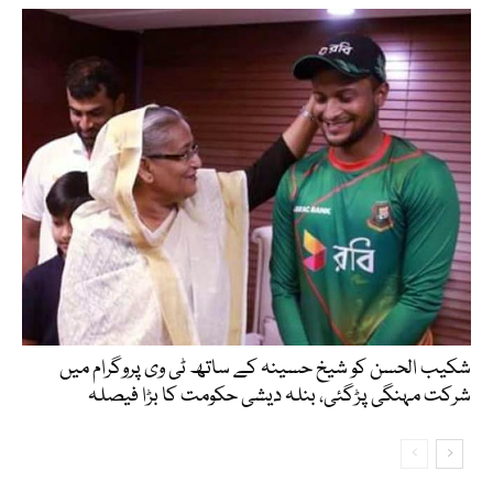
شکیب الحسن کو شیخ حسینہ کے ساتھ ٹی وی پروگرام میں
شرکت مہنگی پڑگئی، بنلہ دیشی حکومت کا بڑا فیصلہ