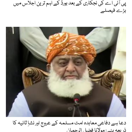
پی آئی اے کی نجکاری کے بعد بورڈ کے اہم ترین اجلاس میں
بڑے فیصلے
دعا ہے دفاعی معاہدہ امت مسلمہ کے عروج اور نشاِ ثانیہ کا
ذریعہ بنے: مولانا فضل الرحمان