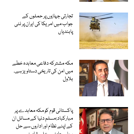
تجارتی جہازوں پر حملوں کے
جواب میں امریکا کی ایران پر نئی
پابندیاں
مکہ مشترکہ دفاعی معاہدہ خطے
میں امن کی تاریخی دستاویز ہے،
بلاول
پاکستانی قوم کو مکہ معاہدے پر
مبارکباد:مسلم دنیا کے مسائل ان
کے اپنے نظام اور اداروں سے حل