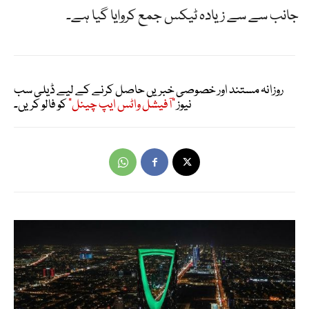
جانب سے سے زیادہ ٹیکس جمع کروایا گیا ہے۔
روزانہ مستند اور خصوصی خبریں حاصل کرنے کے لیے ڈیلی سب
نیوز
"آفیشل واٹس ایپ چینل"
کو فالو کریں۔