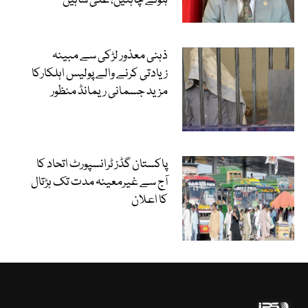
ہونے چاہئیں، علی شاہین
ذہنی معذور لڑکی سے مبینہ
زیادتی کرنے والے پولیس اہلکارکا
مزید جسمانی ریمانڈ منظور
پاکستان گڈز ٹرانسپورٹ اتحاد کا
آج سے غیرمعینہ مدت تک ہڑتال
کا اعلان