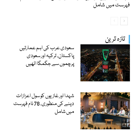
فہرست میں شامل
تازہ ترین
سعودی عرب کی اہم عمارتیں
پاکستان، ترکیہ اور سعودی
پرچموں سے جگمگا اٹھیں
شہدا اور غازیوں کو سول اعزازات
دینے کی منظوری، 78 نام فہرست
میں شامل