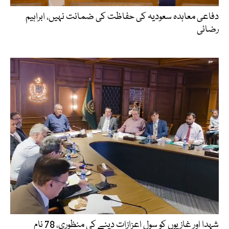
دفاعی معاہدہ سعودیہ کی حفاظت کی ضمانت نہیں، ابراہیم
رضائی
شہدا اور غازیوں کو سول اعزازات دینے کی منظوری، 78 نام