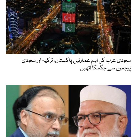
سعودی عرب کی اہم عمارتیں پاکستان، ترکیہ اور سعودی
پرچموں سے جگمگا اٹھیں