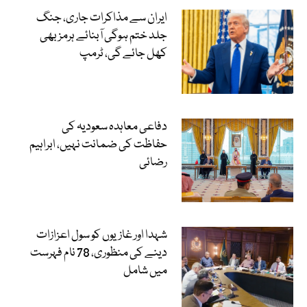
ایران سے مذاکرات جاری، جنگ
جلد ختم ہوگی آبنائے ہرمز بھی
کھل جائے گی، ٹرمپ
دفاعی معاہدہ سعودیہ کی
حفاظت کی ضمانت نہیں، ابراہیم
رضائی
شہدا اور غازیوں کو سول اعزازات
دینے کی منظوری، 78 نام فہرست
میں شامل