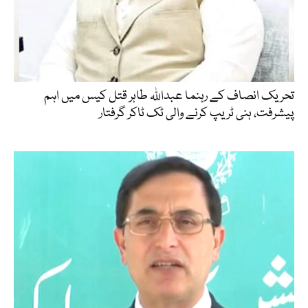
تحریک انصاف کے رہنما عبداللہ طاہر قتل کیس میں اہم
پیشرفت، ہنی ٹریپ کرنے والی ٹک ٹاکر گرفتار