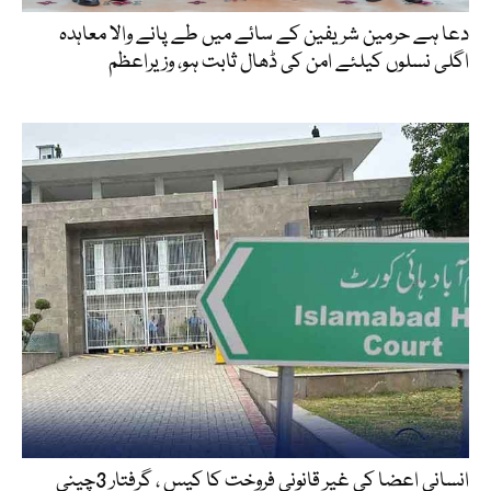
دعا ہے حرمین شریفین کے سائے میں طے پانے والا معاہدہ
اگلی نسلوں کیلئے امن کی ڈھال ثابت ہو، وزیراعظم
انسانی اعضا کی غیر قانونی فروخت کا کیس ، گرفتار 3چینی