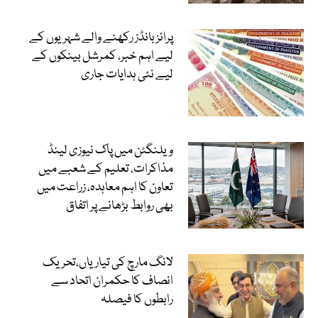
پرائز بانڈز رکھنے والے شہریوں کے
لیے اہم خبر، کمرشل بینکوں کے
لیے نئی ہدایات جاری
ویلنگٹن میں پاک نیوزی لینڈ
مذاکرات، تعلیم کے شعبے میں
تعاون کا اہم معاہدہ، زراعت میں
بھی روابط بڑھانے پر اتفاق
لانگ مارچ کی تیاریاں،تحریک
انصاف کا حکمران اتحاد سے
رابطوں کا فیصلہ