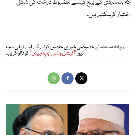
کہ ہمدردی کے بیج کیسے مضبوط درخت کی شکل
اختیار کرسکتے ہیں۔
روزانہ مستند اور خصوصی خبریں حاصل کرنے کے لیے ڈیلی سب
نیوز
"آفیشل واٹس ایپ چینل"
کو فالو کریں۔