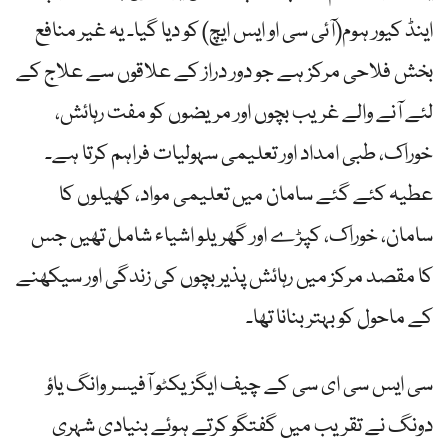
اینڈ کیور ہوم(آئی سی او ایس ایچ) کو دیا گیا۔ یہ غیر منافع
بخش فلاحی مرکز ہے جو دور دراز کے علاقوں سے علاج کے
لئے آنے والے غریب بچوں اور مریضوں کو مفت رہائش،
خوراک، طبی امداد اور تعلیمی سہولیات فراہم کرتا ہے۔
عطیہ کئے گئے سامان میں تعلیمی مواد، کھیلوں کا
سامان، خوراک، کپڑے اور گھریلو اشیاء شامل تھیں جس
کا مقصد مرکز میں رہائش پذیر بچوں کی زندگی اور سیکھنے
کے ماحول کو بہتر بنانا تھا۔
سی ایس سی ای سی کے چیف ایگزیکٹو آفیسر وانگ یاؤ
دونگ نے تقریب میں گفتگو کرتے ہوئے بنیادی شہری