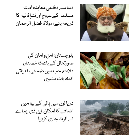
دعا ہے دفاعی معاہدہ امت
مسلمہ کے عروج اور نشاِ ثانیہ کا
ذریعہ بنے: مولانا فضل الرحمان
بلوچستان؛ امن و امان کی
صورتحال کے باعث خضدار،
قلات، حب میں ضمنی بلدیاتی
انتخابات ملتوی
دریا ئوں میں پانی کے بہا میں
اضافے کا امکان، این ڈی ایم اے
نے الرٹ جاری کردیا