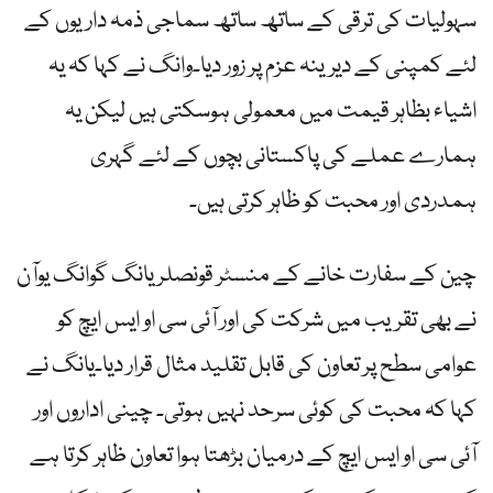
سہولیات کی ترقی کے ساتھ ساتھ سماجی ذمہ داریوں کے
لئے کمپنی کے دیرینہ عزم پر زور دیا۔وانگ نے کہا کہ یہ
اشیاء بظاہر قیمت میں معمولی ہوسکتی ہیں لیکن یہ
ہمارے عملے کی پاکستانی بچوں کے لئے گہری
ہمدردی اور محبت کو ظاہر کرتی ہیں۔
چین کے سفارت خانے کے منسٹر قونصلر یانگ گوانگ یوآن
نے بھی تقریب میں شرکت کی اور آئی سی او ایس ایچ کو
عوامی سطح پر تعاون کی قابل تقلید مثال قرار دیا۔یانگ نے
کہا کہ محبت کی کوئی سرحد نہیں ہوتی۔ چینی اداروں اور
آئی سی او ایس ایچ کے درمیان بڑھتا ہوا تعاون ظاہر کرتا ہے