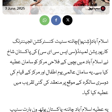
سب نیوز
3 June, 2025
اسلام آباد(شِنہوا)چائنہ سٹیٹ کنسٹرکشن انجینئرنگ
کارپوریشن لمیٹڈ(سی ایس سی ای سی) کی پاکستان شاخ
نے اسلام آباد میں بچوں کے فلاحی مرکز کو سامان عطیہ
کیا ہے۔ یہ سامان عالمی یوم اطفال اور مرکز کے قیام کی
دوسری سالگرہ کے موقع پر منعقد کی گئی تقریب میں
عطیہ کیا گیا۔
یہ عطیہ اسلام آباد چائنہ-پاکستان یوتھ ون ہارٹ سٹیپ