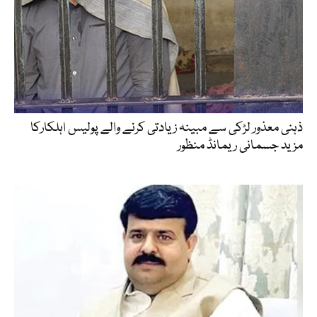
ذہنی معذور لڑکی سے مبینہ زیادتی کرنے والے پولیس اہلکارکا
مزید جسمانی ریمانڈ منظور