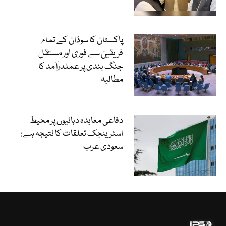
پاکستان کا سوڈان کے تمام
فریقین سے فوری اور مستقل
جنگ بندی پر عملدرآمد کا
مطالبہ
دفاعی معاہدہ دہائیوں پر محیط
اسٹریٹجک تعلقات کا نتیجہ ہے:
سعودی عرب