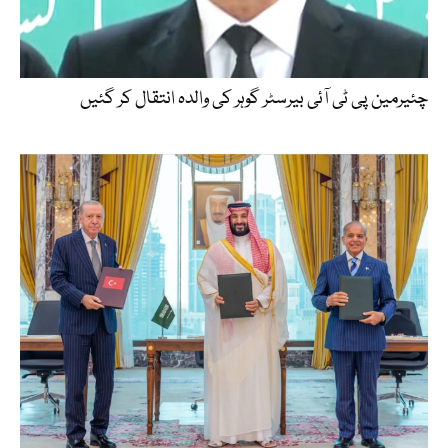
چئیرمین پی ٹی آئی بیرسٹر گوہر کی والدہ انتقال کر گئیں