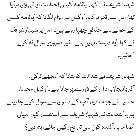
شہباز شریف نے کہا، ’پانامہ کیس اخبارات اور ٹی وی پر آیا
تھا، اس لیے تحریر کیا۔‘ وکیل نے الزام لگایا کہ ’پانامہ کیس
کے حوالے سے حقائق چھپا رہے ہیں۔‘ اس پر شہباز شریف
نے کہا، ’یہ درست نہیں ہے۔ غیر ضروری سوال نہ کیے
جائیں۔‘
شہباز شریف نے عدالت کو بتایا کہ ’مجھے ترکی،
آذربائیجان، ایران کے دورے پر جانا ہے۔‘ وکیل محمد
حسین نے جواب دیا، ’آپ کے دعویٰ سے سوال کیے جا رہے
ہیں۔‘ عدالت نے شہباز شریف سے استفسار کیا، ’میاں
صاحب، آئندہ کون سی تاریخ رکھی جائے، بتا دیں؟‘