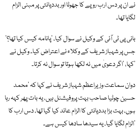
نے ان پر دس ارب روپے کا جھوٹا اور بددیانتی پر مبنی الزام
لگایا تھا۔
بانی پی ٹی آئی کے وکیل نے سوال کیا، ’پانامہ کیس کیا تھا؟‘
جس پر شہباز شریف کے وکلاء نے اعتراض کیا۔ وکیل نے
کہا، ’اگر دعویٰ میں نہ لکھا ہوتا تو سوال نہ کرتا۔‘
دوان سماعت وزیراعظم شہباز شریف نے کہا کہ ’محمد
حسین چوٹیا صاحب بہت پروفیشنل ہیں، یہ بات پھر کہہ رہا
ہوں، بہت بڑا بددیانتی کا الزام عائد کیا گیا تھا، دس ارب کا
الزام لگایا گیا، یہ سیدھا سادھا کیس ہے۔‘