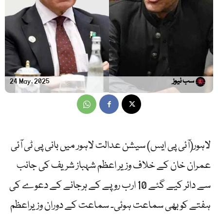
سب نیوز
24 May, 2025
لاہور(آئی پی ایس) سیشن عدالت لاہور میں بانی پی ٹی آئی
عمران خان کے خلاف وزیر اعظم شہباز شریف کی جانب
سے دائر کیے گئے 10 ارب روپے کے ہرجانے کے دعوے کی
ہفتے کو بھی سماعت ہوئی۔ سماعت کے دوران وزیراعظم