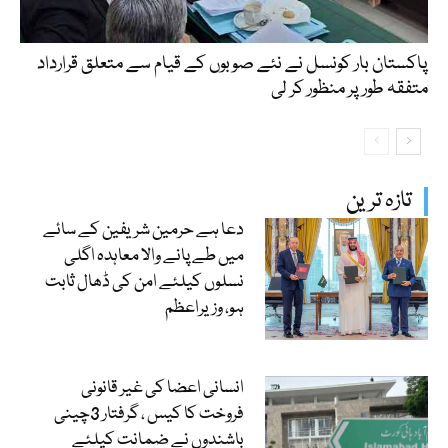
پاکستان بار کونسل نے نئے صوبوں کے قیام سے متعلق قرارداد
متفقہ طور پر منظور کر لی
تازہ ترین
دعا ہے حرمین شریفین کے سائے
میں طے پانے والا معاہدہ اگلی
نسلوں کیلئے امن کی ڈھال ثابت
ہو، وزیراعظم
انسانی اعضا کی غیر قانونی
فروخت کا کیس ، گرفتار 3چینی
باشندوں نے ضمانت کیلئے