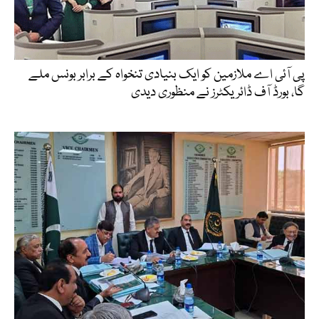
پی آئی اے ملازمین کو ایک بنیادی تنخواہ کے برابر بونس ملے
گا، بورڈ آف ڈائریکٹرز نے منظوری دیدی