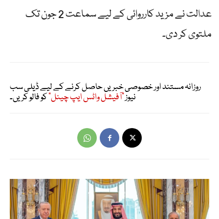
عدالت نے مزید کارروائی کے لیے سماعت 2 جون تک
ملتوی کر دی۔
روزانہ مستند اور خصوصی خبریں حاصل کرنے کے لیے ڈیلی سب
نیوز
"آفیشل واٹس ایپ چینل"
کو فالو کریں۔