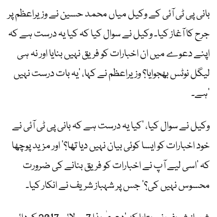
بانی پی ٹی آئی کے وکیل میاں محمد حسین نے وزیراعظم پر
جرح کا آغاز کیا۔ وکیل نے سوال کیا کہ کیا یہ درست ہے کہ
اپنے دعوے میں ان اخبارات کو فریق نہیں بنایا اور نہ ہی
لیگل نوٹس بھجوایا؟ وزیراعظم نے کہا، ’یہ بات درست نہیں
ہے۔‘
وکیل نے سوال کیا، ’کیا یہ درست ہے کہ بانی پی ٹی آئی نے
خود اخبارات کو ایسا کوئی بیان نہیں دیا تھا؟‘ اور مزید پوچھا
کہ ’اسی لیے آپ نے اخبارات کو فریق بنانے کی ضرورت
محسوس نہیں کی؟‘ جس پر شہباز شریف نے انکار کیا۔