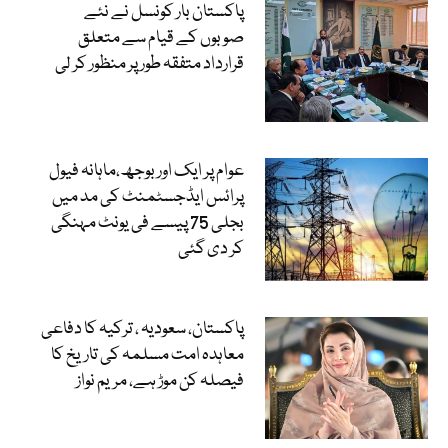
پاکستان بار کونسل نے نئے
صوبوں کے قیام سے متعلق
قرارداد متفقہ طور پر منظور کر لی
عوام پر ایک اور بوجھ،ماہانہ فیول
پرائس ایڈجسٹمنٹ کی مد میں
بجلی 75 پیسے فی یونٹ مہنگی
کر دی گئی
پاکستان، سعودیہ ، ترکیہ کا دفاعی
معاہدہ امت مسلمہ کی تاریخ کا
فیصلہ کن موڑ ہے، مریم نواز