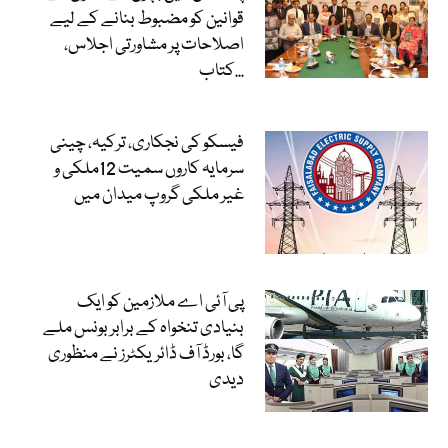
قوانین کو مضبوط بنانے کے لیے
اصلاحات پر مشاورتی اجلاس،
کتاب...
فیسکو کی نجکاری، ترکیہ، چینی
سرمایہ کاروں سمیت 12ملکی و
غیر ملکی گروپ میدان میں
پی آئی اے ملازمین کو ایک
بنیادی تنخواہ کے برابر بونس ملے
گا، بورڈ آف ڈائریکٹرز نے منظوری
دیدی