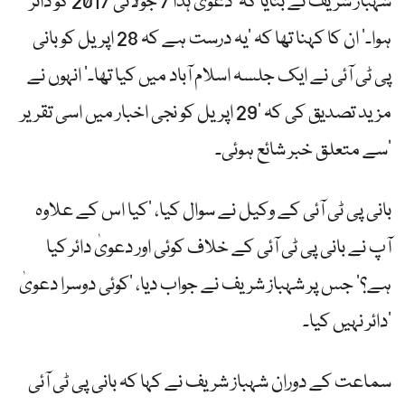
شہباز شریف نے بتایا کہ ’دعویٰ ہذا 7 جولائی 2017 کو دائر
ہوا۔‘ ان کا کہنا تھا کہ ’یہ درست ہے کہ 28 اپریل کو بانی
پی ٹی آئی نے ایک جلسہ اسلام آباد میں کیا تھا۔‘ انہوں نے
مزید تصدیق کی کہ ’29 اپریل کو نجی اخبار میں اسی تقریر
سے متعلق خبر شائع ہوئی۔‘
بانی پی ٹی آئی کے وکیل نے سوال کیا، ’کیا اس کے علاوہ
آپ نے بانی پی ٹی آئی کے خلاف کوئی اور دعویٰ دائر کیا
ہے؟‘ جس پر شہباز شریف نے جواب دیا، ’کوئی دوسرا دعویٰ
دائر نہیں کیا۔‘
سماعت کے دوران شہباز شریف نے کہا کہ بانی پی ٹی آئی