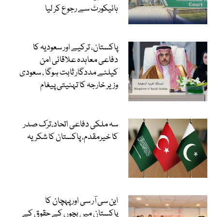
ہائیکورٹ سے رجوع کر لیا
پاکستان، ترکیے اور سعودیہ کا
دفاعی معاہدہ علاقائی امن
کیلئے مددگار ثابت ہوگا ، سعودی
وزیر خارجہ کا تہنیتی پیغام
سہ ملکی دفاعی اتحاد،ترک صدر
کا خیرمقدم، پاکستان کا شکریہ
این سی آر سی اور پہچان کا
پاکستان میں بچوں کے حقوق کے