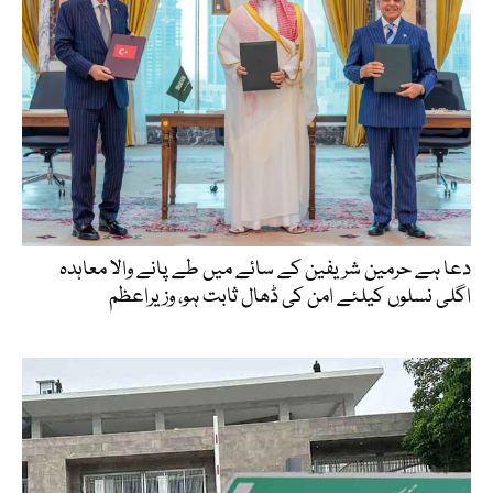
دعا ہے حرمین شریفین کے سائے میں طے پانے والا معاہدہ
اگلی نسلوں کیلئے امن کی ڈھال ثابت ہو، وزیراعظم