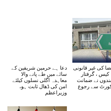
ضا کی غیر قانونی
دعا ہے حرمین شریفین کے
کیس ، گرفتار
سائے میں طے پانے والا
شندوں نے ضمانت
معاہدہ اگلی نسلوں کیلئے
یکورٹ سے رجوع
امن کی ڈھال ثابت ہو،
وزیراعظم