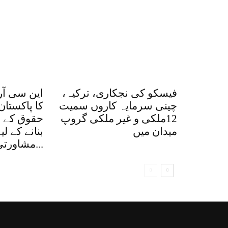
فیسکو کی نجکاری، ترکیہ،
این سی آر
چینی سرمایہ کاروں سمیت
کا پاکستان
12ملکی و غیر ملکی گروپ
حقوق کے ق
میدان میں
بنانے کے ل
مشاورتی اجلاس، کتاب...