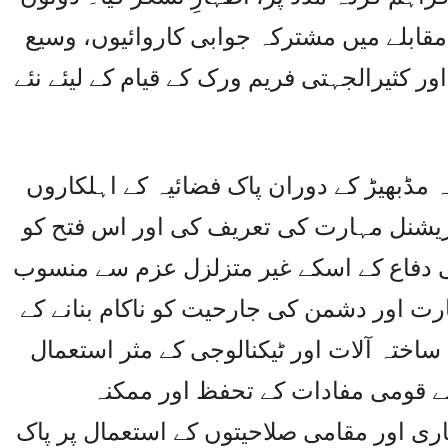
قابلے میں مشترکہ جوابی کاروائیوں، وسیع
ر کثیرالجہتی فریم ورک کے قیام کے لیئے نئے
 مڈبھیڑ کے دوران پاک فضائیہ کے اہلکاروں
ریشنل مہارت کی تعریف کی اور اس فتح کو
می دفاع کے اسکے غیر متزلزل عزم سے منسوب
ارت اور دشمن کی جارحیت کو ناکام بنانے کے
ساختہ آلات اور ٹیکنالوجی کے مثر استعمال
 قومی مفادات کے تحفظ اور ممکنہ
ری اور مقامی صلاحیتوں کے استعمال پر پاک