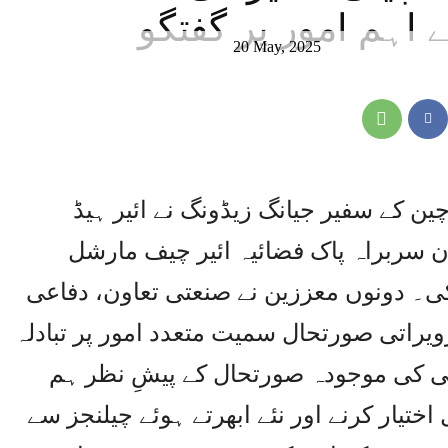
 اہم امور پر گفتگو
20 May, 2025
چین کے سفیر جیانگ زیڈونگ نے ائیر ہیڈ
ان سربراہ پاک فضائیہ ائیر چیف مارشل
ی۔ دونوں معززین نے صنعتی تعاون، دفاعی
ویراتی صورتحال سمیت متعدد امور پر تبادلہ
متی کی موجودہ صورتحال کے پیشِ نظر ہم
اختیار کرنے اور نئے ابھرتے ہوئے چیلنجز سے