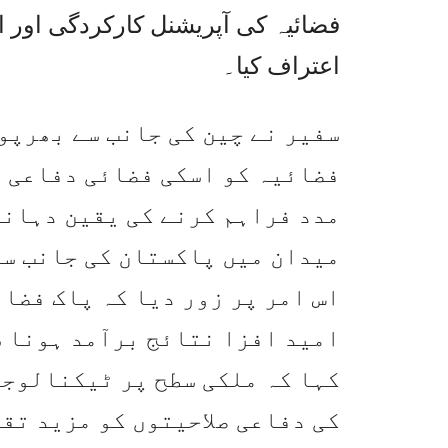
فضائیہ کی آپریشنل کارکردگی اور 
اعتراف کیا۔
سفیر نے چین کی جانب سے بھرپور
فضائیہ کو اسکی فضائی دفاعی ص
مدد فراہم کرنے کی یقین دہانی
میدان میں پاکستان کی جانب سے
اس امر پر زور دیا کہ پاک فضا
امید افزا نتائج برآمد ہونا ش
کہا کہ ملکی سطح پر ٹیکنالوجی
کی دفاعی صلاحیتوں کو مزید تق