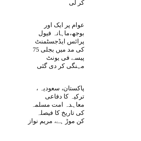
کر لی
عوام پر ایک اور
بوجھ،ماہانہ فیول
پرائس ایڈجسٹمنٹ
کی مد میں بجلی 75
پیسے فی یونٹ
مہنگی کر دی گئی
پاکستان، سعودیہ ،
ترکیہ کا دفاعی
معاہدہ امت مسلمہ
کی تاریخ کا فیصلہ
کن موڑ ہے، مریم نواز