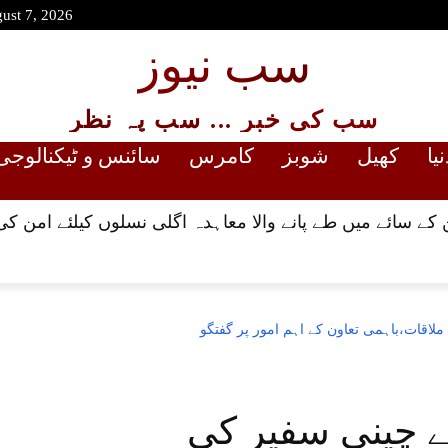
gust 7, 2026
سب نیوز
سب کی خبر ... سب پہ نظر
نیا
کھیل
شوبز
کامرس
سائنس و ٹیکنالوجی
کے سائے میں طے پانے والا معاہدہ اگلی نسلوں کیلئے امن کی
لاقات،باہمی تعاون کے اہم امور پر گفتگو
ے چینی سفیر کی