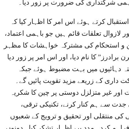
 باہمی شرکتداری کی ضرورت پر زور دیا۔
استقبال کرتے ہوئے اس امر کا اظہار کیا کہ
ر لازوال تعلقات قائم ہیں جو باہمی اعتماد،
من و استحکام کی مشترکہ خواہشات کا مظہر
 برادرز” کا نام دیا، اور اس امر پر زور دیا
تہ دہائیوں میں بہت مضبوط ہوئے جبکہ
ت داری کے زریعے مزید تقویت پائیں گے۔
ت اور غیر متزلزل دوستی پر چین کا شکریہ
ی جدت سے ہم کنار کرنے، تکنیکی ترقی،
 کی منتقلی اور تحقیق و ترویج کے شعبوں
اہم کردہ مدد پر، اظہارِ تشکر کیا۔ دونوں