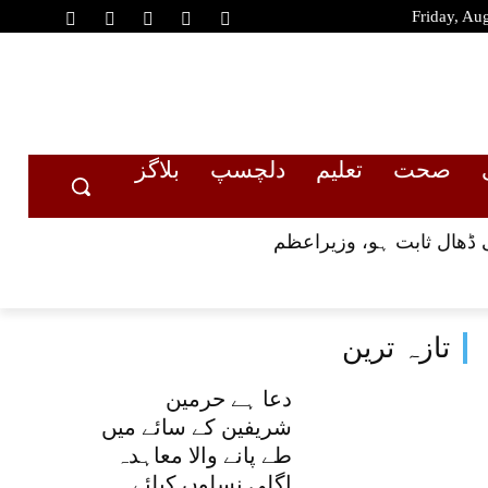
Friday, Au
صحت
تعلیم
دلچسپ
بلاگز
 ڈھال ثابت ہو، وزیراعظم
تازہ ترین
دعا ہے حرمین
شریفین کے سائے میں
طے پانے والا معاہدہ
اگلی نسلوں کیلئے