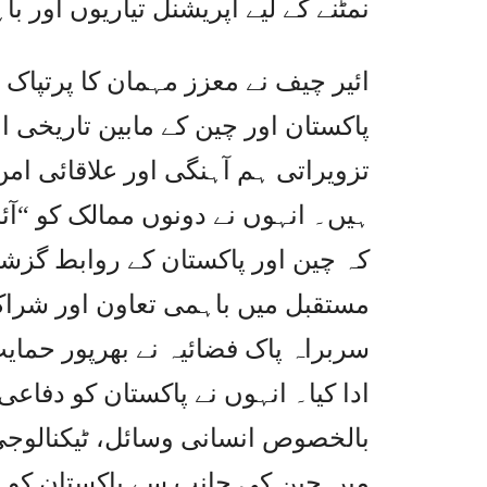
نمٹنے کے لیے آپریشنل تیاریوں اور
ائیر چیف نے معزز مہمان کا پرتپاک 
پاکستان اور چین کے مابین تاریخی او
تزویراتی ہم آہنگی اور علاقائی ا
ہیں۔ انہوں نے دونوں ممالک کو “آئرن
کہ چین اور پاکستان کے روابط گزش
مستقبل میں باہمی تعاون اور شراک
سربراہ پاک فضائیہ نے بھرپور حمای
ادا کیا۔ انہوں نے پاکستان کو دفاع
بالخصوص انسانی وسائل، ٹیکنالوجی
میں چین کی جانب سے پاکستان کو فر