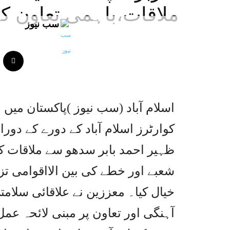
ملاقات،باہمی تعاون کے
سب نیوز
اسلام آباد (سب نیوز )پاکستان میں 
کوارٹرز اسلام آباد کے دورے کے دور
ظہیر احمد بابر سدھو سے ملاقات ک
شعبے اور خطے کی بین الااقوامی تز
خیال کیا۔ معززین نے علاقائی سلا
آہنگی اور تعاون پر مبنی لائحہ عمل 