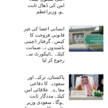
امن کی ڈھال ثابت
ہو، وزیراعظم
انسانی اعضا کی غیر
قانونی فروخت کا
کیس ، گرفتار 3چینی
باشندوں نے ضمانت
کیلئے ہائیکورٹ سے
رجوع کر لیا
پاکستان، ترکیے اور
سعودیہ کا دفاعی
معاہدہ علاقائی امن
کیلئے مددگار ثابت
ہوگا ، سعودی وزیر