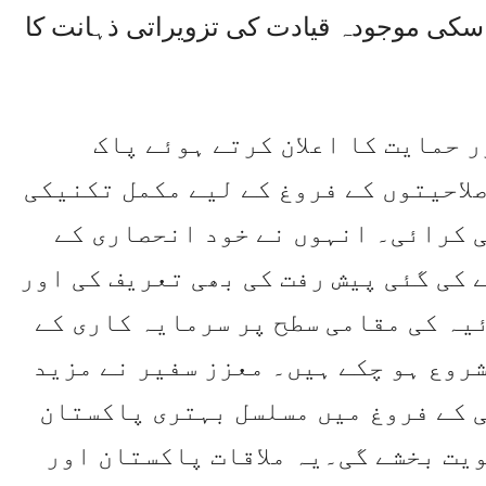
اسکی موجودہ قیادت کی تزویراتی ذہانت کا
 حمایت کا اعلان کرتے ہوئے پاک
لاحیتوں کے فروغ کے لیے مکمل تکنیکی
 کرائی۔ انہوں نے خود انحصاری کے
 کی گئی پیش رفت کی بھی تعریف کی اور
ئیہ کی مقامی سطح پر سرمایہ کاری کے
روع ہو چکے ہیں۔ معزز سفیر نے مزید
 کے فروغ میں مسلسل بہتری پاکستان
ویت بخشے گی۔یہ ملاقات پاکستان اور