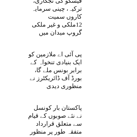
فیسکو کی نجکاری،
ترکیہ، چینی سرمایہ
کاروں سمیت
12ملکی و غیر ملکی
گروپ میدان میں
پی آئی اے ملازمین کو
ایک بنیادی تنخواہ کے
برابر بونس ملے گا،
بورڈ آف ڈائریکٹرز نے
منظوری دیدی
پاکستان بار کونسل
نے نئے صوبوں کے قیام
سے متعلق قرارداد
متفقہ طور پر منظور