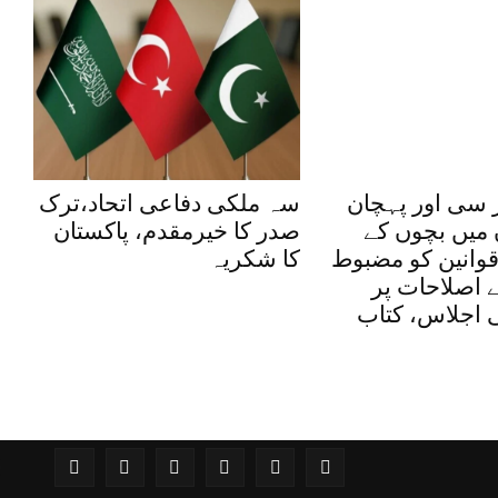
 سی اور پہچان
سہ ملکی دفاعی اتحاد،ترک
 میں بچوں کے
صدر کا خیرمقدم، پاکستان
وانین کو مضبوط
کا شکریہ
یے اصلاحات پر