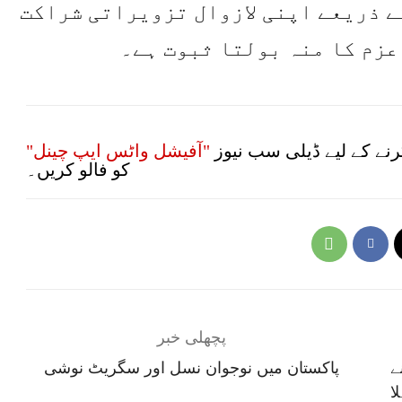
ے ذریعے اپنی لازوال تزویراتی شراکت
عزم کا منہ بولتا ثبوت ہے۔
نے کے لیے ڈیلی سب نیوز
"آفیشل واٹس ایپ چینل"
کو فالو کریں۔
پچھلی خبر
ے
پاکستان میں نوجوان نسل اور سگریٹ نوشی
ا