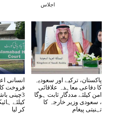
اجلاس
پاکستان، ترکیے اور سعودیہ
انسانی اع
کا دفاعی معاہدہ علاقائی
فروخت کا 
امن کیلئے مددگار ثابت ہوگا
3چینی با
، سعودی وزیر خارجہ کا
کیلئے ہائ
تہنیتی پیغام
کر لیا