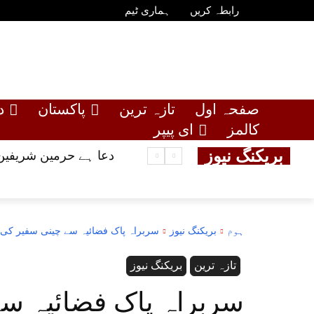
رابطہ کریں
ہماری ٹیم
صفحہ اول
تازہ ترین
پاکستان
د
کالمز
ای پیپر
بریکنگ نیوز
دعا ہے حرمین شریفین 
ہوم
بریکنگ نیوز
سربراہ پاک فضائیہ سے چینی سفیر کی م
تازہ ترین
بریکنگ نیوز
سربراہ پاک فضائیہ س