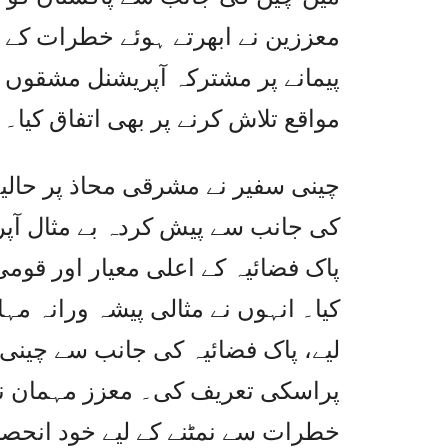
معززین نے ابھرتے ہوئے خطرات کے م
پیمانے پر مشترکہ آپریشنل مشقوں او
مواقع تلاش کرنے پر بھی اتفاق کیا۔
چینی سفیر نے مشرقی محاذ پر حالیہ
کی جانب سے پیش کردہ بے مثال آپ
پاک فضائیہ کے اعلی معیار اور قو
کیا۔ انہوں نے مثالی پیشہ ورانہ مہ
لیے، پاک فضائیہ کی جانب سے چینی 
پراسکی تعریف کی۔ معزز مہمان نے
خطرات سے نمٹنے کے لیے خود انحصا