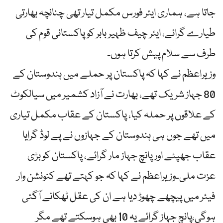
جاتا ہے، ہماری ایئر فورس مکمل تیار تھی چنانچہ بھارتی
طیارے گرائے، ایئر چیف ظہیر بابر کو پاکستانی قوم کی
طرف سے سلام پیش کرتا ہوں۔
وزیراعظم نے کہا کہ پاکستان پر حملے میں ہندوستان کے
80 جہاز شریک تھے، بھارت نے آزاد کشمیر میں سیالکوٹ
کے علاقوں پر حملہ کیا، پاکستان کے عقاب مکمل تیاری
میں تھے جوں ہی ہندوستان کے جہازوں نے پے لوڈ گرایا
عقاب جھپٹے اور پانچ جہاز مار گرائے، پاکستان کو بڑی
عزت ملی۔وزیراعظم نے کہا کہ جو کہتے تھے کنونشن وار
فیئر میں پیچھے چھوڑ دیا ہے ان کی عقل ٹھکانے آگئی
ہوگی،پانچ جہاز گرائے یہ 10 بھی ہوسکتے تھے مگر