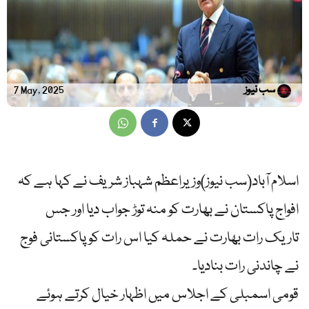
سب نیوز
7 May, 2025
اسلام آباد(سب نیوز)وزیراعظم شہباز شریف نے کہا ہے کہ
افواج پاکستان نے بھارت کو منہ توڑ جواب دیا اور جس
تاریک رات بھارت نے حملہ کیا اس رات کو پاکستانی فوج
نے چاندنی رات بنادیا۔
قومی اسمبلی کے اجلاس میں اظہار خیال کرتے ہوئے