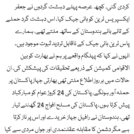
کردی گئی، کچھ عرصہ پہلے دہشت گردوں نے جعفر
ایکسپریس ٹرین کو ہائی جیک کیا، اس دہشت گرد حملے
کے تانے بانے ہندوستان کے ساتھ ملتے تھے، ہمارے
پاس ٹرین ہائی جیک کے ناقابل تردید ثبوت موجود ہیں۔
انہوں نے کہا کہ پہلگام واقعے پر ہم نے بھارت کو بین
الاقوامی کمیشن کے ذریعے تحقیقات کی پیشکش کی، ان
حالات میں ہر روز اطلاع ملتی تھی بھارتی جہاز پاکستان پر
حملہ آور ہونگے، پاکستان کی 24 کروڑ عوام کو مبارکباد
پیش کرتا ہوں، پاکستان کی مسلح افواج 24 گھنٹے تیار
تھی، ہندوستان نے رافیل جہاز خریدے اور اس پر ناز کرتا
ہے مگر دشمن کا مقابلہ عقلنمدی اور جواں مردی سے کیا