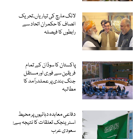
لانگ مارچ کی تیاریاں،تحریک
انصاف کا حکمران اتحاد سے
رابطوں کا فیصلہ
پاکستان کا سوڈان کے تمام
فریقین سے فوری اور مستقل
جنگ بندی پر عملدرآمد کا
مطالبہ
دفاعی معاہدہ دہائیوں پر محیط
اسٹریٹجک تعلقات کا نتیجہ ہے:
سعودی عرب