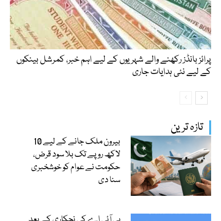
پرائز بانڈز رکھنے والے شہریوں کے لیے اہم خبر، کمرشل بینکوں
کے لیے نئی ہدایات جاری
تازہ ترین
بیرون ملک جانے کے لیے 10
لاکھ روپے تک بلا سود قرض،
حکومت نے عوام کو خوشخبری
سنا دی
پی آئی اے کی نجکاری کے بعد