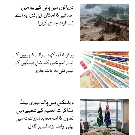
دریا ئوں میں پانی کے بہا میں
اضافے کا امکان، این ڈی ایم اے
نے الرٹ جاری کردیا
پرائز بانڈز رکھنے والے شہریوں کے
لیے اہم خبر، کمرشل بینکوں کے
لیے نئی ہدایات جاری
ویلنگٹن میں پاک نیوزی لینڈ
مذاکرات، تعلیم کے شعبے میں
تعاون کا اہم معاہدہ، زراعت میں
بھی روابط بڑھانے پر اتفاق