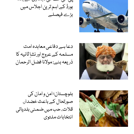
بورڈ کے اہم ترین اجلاس میں
بڑے فیصلے
دعا ہے دفاعی معاہدہ امت
مسلمہ کے عروج اور نشاِ ثانیہ کا
ذریعہ بنے: مولانا فضل الرحمان
بلوچستان؛ امن و امان کی
صورتحال کے باعث خضدار،
قلات، حب میں ضمنی بلدیاتی
انتخابات ملتوی