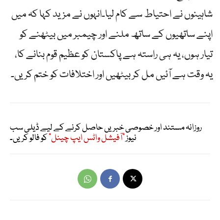
شاہینوں نے احتیاط سے کام لیا۔انہوں نے مزید کہا کہ میں
اپنے ساتھیوں کے ساتھ ملنے اور چیمبر میں بیٹھنے کو
تیار ہوں، یہ ہی راستہ ہے پاکستان کو عظیم قوم بنانے کا،
یہ وقت ہے آئیں مل کر بیٹھیں اور اختلافات کو ختم کریں۔
روزانہ مستند اور خصوصی خبریں حاصل کرنے کے لیے ڈیلی سب
نیوز
"آفیشل واٹس ایپ چینل"
کو فالو کریں۔