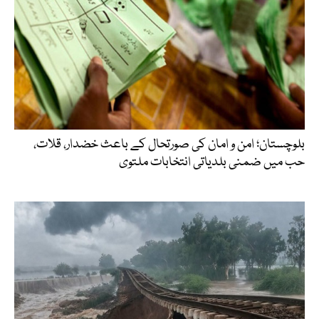
بلوچستان؛ امن و امان کی صورتحال کے باعث خضدار، قلات،
حب میں ضمنی بلدیاتی انتخابات ملتوی