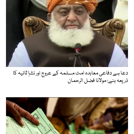
دعا ہے دفاعی معاہدہ امت مسلمہ کے عروج اور نشاِ ثانیہ کا
ذریعہ بنے: مولانا فضل الرحمان