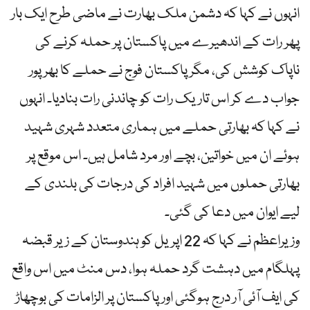
انہوں نے کہا کہ دشمن ملک بھارت نے ماضی طرح ایک بار
پھر رات کے اندھیرے میں پاکستان پر حملہ کرنے کی
ناپاک کوشش کی، مگر پاکستان فوج نے حملے کا بھرپور
جواب دے کر اس تاریک رات کو چاندنی رات بنادیا۔ انہوں
نے کہا کہ بھارتی حملے میں ہماری متعدد شہری شہید
ہوئے ان میں خواتین، بچے اور مرد شامل ہیں۔ اس موقع پر
بھارتی حملوں میں شہید افراد کی درجات کی بلندی کے
لیے ایوان میں دعا کی گئی۔
وزیراعظم نے کہا کہ 22 اپریل کو ہندوستان کے زیر قبضہ
پہلگام میں دہشت گرد حملہ ہوا، دس منٹ میں اس واقع
کی ایف آئی آر درج ہوگئی اور پاکستان پر الزامات کی بوچھاڑ