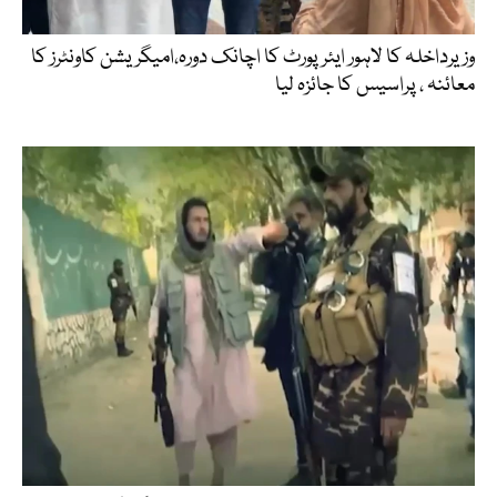
وزیرداخلہ کا لاہور ایئرپورٹ کا اچانک دورہ،امیگریشن کاونٹرز کا
معائنہ ، پراسیس کا جائزہ لیا