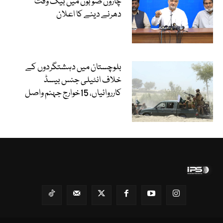
چاروں صوبوں میں بیک وقت
دھرنے دینے کا اعلان
بلوچستان میں دہشتگردوں کے
خلاف انٹیلی جنس بیسڈ
کارروائیاں، 15خوارج جہنم واصل