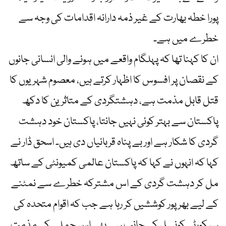
پورا خطہ بھارت کے غیر ذمہ دارانہ اقدامات کی وجہ سے
خطرے میں ہے۔
ان کا کہنا تھا کہ پہلگام واقعے میں ہونے والی انسانی جانوں
کے نقصان پر افسوس کا اظہار کرتے ہیں، معصوم شہریوں کا
قتل قابل مذمت ہے، دہشتگردی کے متاثرین کا دکھ
پاکستان سے بہتر کوئی نہیں جانتا، پاکستان خود دہشت
گردی کا شکار ہے اور بے پناہ قربانیاں دی ہیں۔ اسحق ڈار نے
کہا کہ انہوں نے کہا کہ پاکستان عالمی کمیونٹی کے ساتھ
مل کر دہشت گردی کے اس مشترکہ خطرے سے نمٹنے
کے لیے بھرپور کوششیں کر رہا ہے جب کہ اقوام متحدہ کی
سیکورٹی کونسل کی جانب سے بھی اس حملے کی مذمت