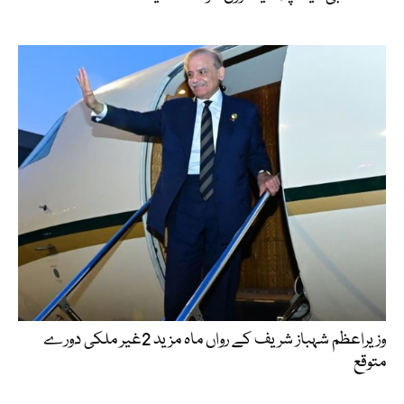
وزیراعظم شہباز شریف کے رواں ماہ مزید 2غیر ملکی دورے
متوقع