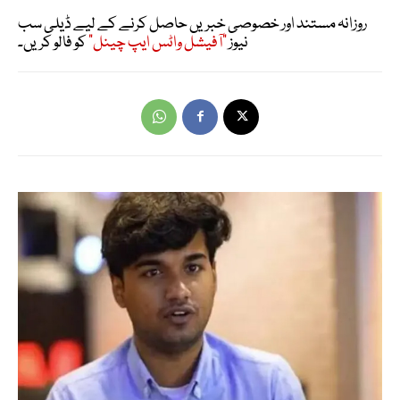
روزانہ مستند اور خصوصی خبریں حاصل کرنے کے لیے ڈیلی سب
نیوز
"آفیشل واٹس ایپ چینل"
کو فالو کریں۔