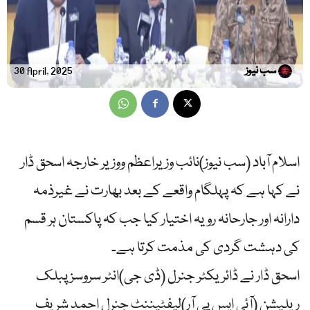
سب نیوز
30 April, 2025
اسلام آباد (سب نیوز)نائب وزیراعظم ووزیر خارجہ اسحق ڈار
نے کہا ہے کہ پہلگام واقعے کے بعد بھارت نے غیرذمہ
دارانہ اور جارحانہ رویہ اختیار کیا جب کہ پاکستان ہر قسم
کی دہشت گردی کی مذمت کرتا ہے۔
اسحق ڈار نے ڈائریکٹر جنرل (ڈی جی)انٹر سروسز پبلک
ریلیشن (آئی ایس پی آر)لیفٹیننٹ جنرل احمد شریف