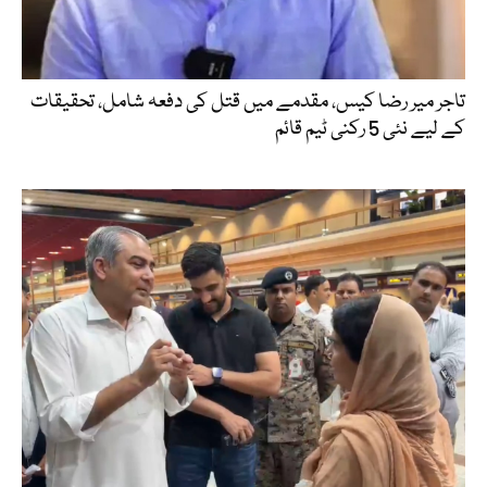
تاجر میر رضا کیس، مقدمے میں قتل کی دفعہ شامل، تحقیقات
کے لیے نئی 5 رکنی ٹیم قائم