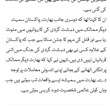
کی گئی ہے۔
ان کا کہنا تھا کہ دوسری جانب بھارت، پاکستان سمیت
دیگر ممالک میں دہشت گردی کی کارروائیوں میں ملوث
رہا ہے اور قتل کی مہم کا جشن مناتا ہے جب کہ پاکستان
کے علاوہ کسی نے بھی دہشت گردی کی جنگ میں اتنی
قربانیاں نہیں دی ہیں۔انہوں نے کہا کہ بھارت دیگر ممالک
پر انگلی اٹھانے کے بجائے اپنے اندرونی معاملات پر توجہ
دے، بھارت میں ہمیشہ ایسے واقعات تب ہوتے ہیں جب
وہاں کوئی عالمی شخصیت دورہ کررہی ہوتی ہے۔