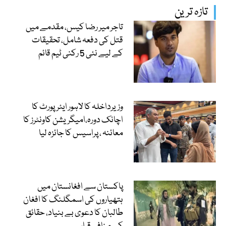
تازہ ترین
تاجر میر رضا کیس، مقدمے میں
قتل کی دفعہ شامل، تحقیقات
کے لیے نئی 5 رکنی ٹیم قائم
وزیرداخلہ کا لاہور ایئرپورٹ کا
اچانک دورہ،امیگریشن کاونٹرز کا
معائنہ ، پراسیس کا جائزہ لیا
پاکستان سے افغانستان میں
ہتھیاروں کی اسمگلنگ کا افغان
طالبان کا دعوی بے بنیاد، حقائق