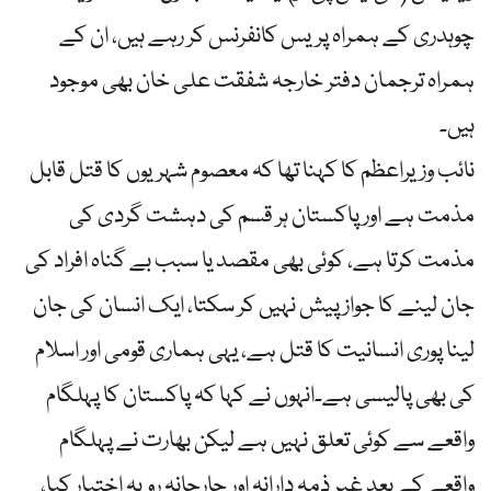
چوہدری کے ہمراہ پریس کانفرنس کر رہے ہیں، ان کے
ہمراہ ترجمان دفتر خارجہ شفقت علی خان بھی موجود
ہیں۔
نائب وزیراعظم کا کہنا تھا کہ معصوم شہریوں کا قتل قابل
مذمت ہے اور پاکستان ہر قسم کی دہشت گردی کی
مذمت کرتا ہے، کوئی بھی مقصد یا سبب بے گناہ افراد کی
جان لینے کا جواز پیش نہیں کر سکتا، ایک انسان کی جان
لینا پوری انسانیت کا قتل ہے، یہی ہماری قومی اور اسلام
کی بھی پالیسی ہے۔انہوں نے کہا کہ پاکستان کا پہلگام
واقعے سے کوئی تعلق نہیں ہے لیکن بھارت نے پہلگام
واقعے کے بعد غیر ذمہ دارانہ اور جارحانہ رویہ اختیار کیا،