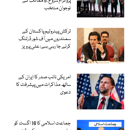
پروگرام شروع، 5 ممالک کے
نوجوان منتخب
ترکش پیٹرولیم پاکستان کے
سمندروں میں آف شور ڈرلنگ
کرنے جا رہی ہے: علی پرویز
امریکی نائب صدر کا ایران کے
ساتھ مذاکرات میں پیشرفت کا
دعویٰ
جماعت اسلامی کا 16 اگست کو