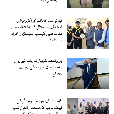
کے منافی قرار
تھائی سفارتخانے اور اکبر نیازی
ٹیچنگ ہسپتال کے اشتراک سے
مفت طبی کیمپ، سینکڑوں افراد
مستفید
وزیراعظم شہباز شریف کے رواں
ماہ مزید 2غیر ملکی دورے
متوقع
کامسٹیک اور ریوائیو میڈیکل
ٹیکنالوجیز کا صنعتی انٹرن شپ