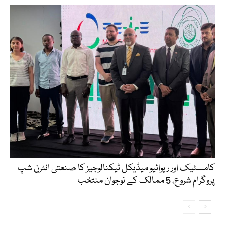
کامسٹیک اور ریوائیو میڈیکل ٹیکنالوجیز کا صنعتی انٹرن شپ
پروگرام شروع، 5 ممالک کے نوجوان منتخب