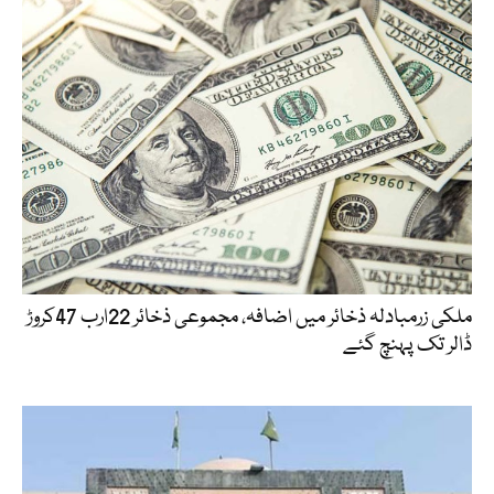
ملکی زرمبادلہ ذخائر میں اضافہ، مجموعی ذخائر 22ارب 47کروڑ
ڈالر تک پہنچ گئے