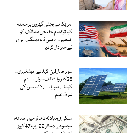
امریکا نے بجلی گھروں پر حملہ
کیا تو تمام خلیجی ممالک کو
اندھیرے میں ڈبو دینگے، ایران
نے خبردار کر دیا
سولر صارفین کیلئے خوشخبری ،
25کلو واٹ تک سولر سسٹم
کیلئے نیپرا سے لائسنس کی
شرط ختم
ملکی زرمبادلہ ذخائر میں اضافہ،
مجموعی ذخائر 22ارب 47کروڑ