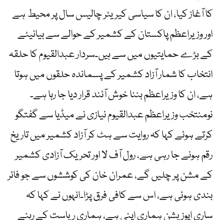
کا آغاز کیا، ان کا سیاسی کیریئر چالیس سال پر محیط ہے
اور وزیراعظم پاکستان کے کشمیر کے حوالے سے بیانیئے
کے بڑے حمایتیوں میں سے ہیں۔سردار عبدالقیوم کا حلقہ
انتخاب کا شمار آزاد کشمیر کے پسماندہ حلقوں میں ہوتا
ہے، ان کا وزیراعظم بننا خوش آئند قرار دیا جا رہا ہے۔
نومنتخب وزیراعظم عبدالقیوم نیازی نے میڈیا سے گفتگو
کرتے ہوئے کہا کہ روایت سے ہٹ کر آزاد کشمیر میں تاریخ
رقم ہونے جا رہی ہے، رول آف لا اور تحریک آزادی کشمیر
کے مشن پر چلیں گے، عمران خان کی کوششوں سے جو فائر
بندی ہوئی ہے، اس سے کافی فرق پڑا۔انہوں نے کہا کہ
ساری اپوزیشن ہماری اپنی ہے، ہماری ریاست کے رہنے