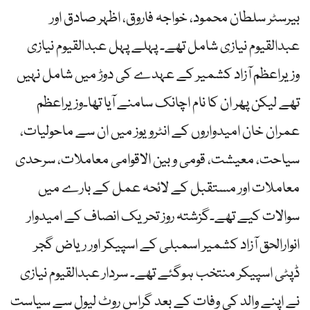
بیرسٹر سلطان محمود، خواجہ فاروق، اظہر صادق اور
عبدالقیوم نیازی شامل تھے۔ پہلے پہل عبدالقیوم نیازی
وزیراعظم آزاد کشمیر کے عہدے کی دوڑ میں شامل نہیں
تھے لیکن پھر ان کا نام اچانک سامنے آیا تھا۔وزیراعظم
عمران خان امیدواروں کے انٹرویوز میں ان سے ماحولیات،
سیاحت، معیشت، قومی و بین الاقوامی معاملات، سرحدی
معاملات اور مستقبل کے لائحہ عمل کے بارے میں
سوالات کیے تھے۔گزشتہ روز تحریک انصاف کے امیدوار
انوارالحق آزاد کشمیر اسمبلی کے اسپیکر اور ریاض گجر
ڈپٹی اسپیکر منتخب ہوگئے تھے۔ سردار عبدالقیوم نیازی
نے اپنے والد کی وفات کے بعد گراس روٹ لیول سے سیاست