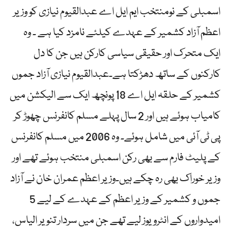
اسمبلی کے نومنتخب ایم ایل اے عبدالقیوم نیازی کو وزیر
اعظم آزاد کشمیر کے عہدے کیلئے نامزد کیا ہے ۔ وہ
ایک متحرک اور حقیقی سیاسی کارکن ہیں جن کا دل
کارکنوں کے ساتھ دھڑکتا ہے۔عبدالقیوم نیازی آزاد جموں
کشمیر کے حلقہ ایل اے 18 پونچھ ایک سے الیکشن میں
کامیاب ہوئے ہیں اور 2 سال پہلے مسلم کانفرنس چھوڑ کر
پی ٹی آئی میں شامل ہوئے۔ وہ 2006 میں مسلم کانفرنس
کے پلیٹ فارم سے بھی رکن اسمبلی منتخب ہوئے تھے اور
وزیر خوراک بھی رہ چکے ہیں۔وزیر اعظم عمران خان نے آزاد
جموں و کشمیر کے وزیر اعظم کے عہدے کے لیے 5
امیدواروں کے انٹرویوز لیے تھے جن میں سردار تنویر الیاس،