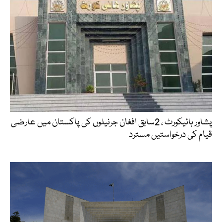
پشاور ہائیکورٹ ، 2سابق افغان جرنیلوں کی پاکستان میں عارضی
قیام کی درخواستیں مسترد