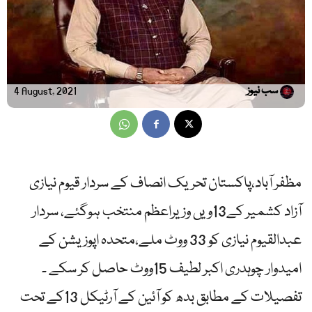
سب نیوز
4 August, 2021
مظفر آباد،پاکستان تحریک انصاف کے سردار قیوم نیازی
آزاد کشمیر کے13ویں وزیراعظم منتخب ہوگئے، سردار
عبدالقیوم نیازی کو 33 ووٹ ملے،متحدہ اپوزیشن کے
امیدوار چوہدری اکبر لطیف 15ووٹ حاصل کر سکے ۔
تفصیلات کے مطابق بدھ کو آئین کے آرٹیکل 13کے تحت