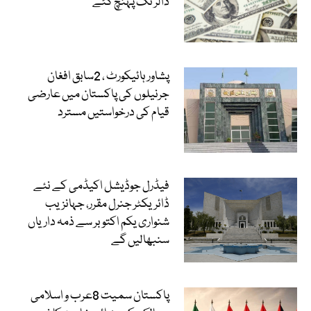
ڈالر تک پہنچ گئے
پشاور ہائیکورٹ ، 2سابق افغان
جرنیلوں کی پاکستان میں عارضی
قیام کی درخواستیں مسترد
فیڈرل جوڈیشل اکیڈمی کے نئے
ڈائریکٹر جنرل مقرر، جہانزیب
شنواری یکم اکتوبر سے ذمہ داریاں
سنبھالیں گے
پاکستان سمیت 8عرب و اسلامی