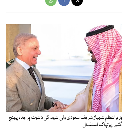
وزیراعظم شہباز شریف سعودی ولی عہد کی دعوت پر جدہ پہنچ
گئے ،پرتپاک استقبال