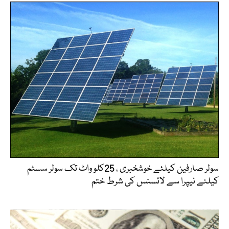
سولر صارفین کیلئے خوشخبری ، 25کلو واٹ تک سولر سسٹم
کیلئے نیپرا سے لائسنس کی شرط ختم