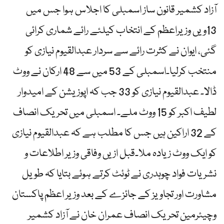
آزاد کشمیر قانون ساز اسمبلی کا اجلاس ہوا جس میں
13ویں وزیراعظم کے انتخاب کیلئے رائے شماری کرائی
گئی، ایوان نے کثرت رائے سے سردار عبدالقیوم نیازی کو
منتخب کرلیا۔اسمبلی کے 53 میں سے 48 ارکان نے ووٹ
ڈالا۔ عبدالقیوم نیازی کو 33 جب کہ اپوزیشن کے امیدوار
لطیف اکبر کو 15 ووٹ ملے۔ اسمبلی میں تحریک انصاف
کے 32 اراکین ہیں جس کا مطلب ہے کہ عبدالقیوم نیازی
کو ایک ووٹ زیادہ ملا۔قبل ازیں وفاقی وزیر اطلاعات و
نشریات فواد چوہدری نے ٹوئٹ کرتے ہوئے بتایا کہ طویل
مشاورت اور تجاویز کے جائزے کے بعد وزیر اعظم پاکستان
وچیئرمین تحریک انصاف عمران خان نے آزاد کشمیر