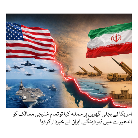
امریکا نے بجلی گھروں پر حملہ کیا تو تمام خلیجی ممالک کو
اندھیرے میں ڈبو دینگے، ایران نے خبردار کر دیا