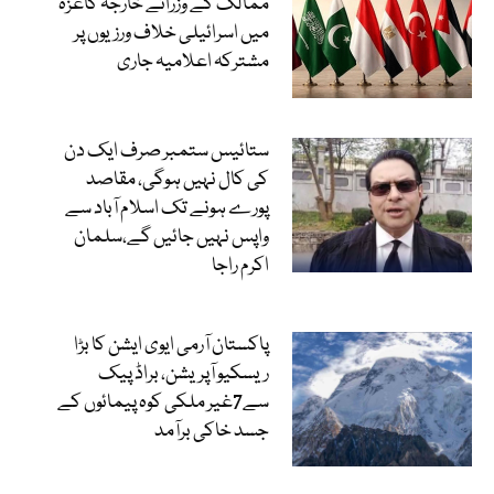
ممالک کے وزرائے خارجہ کاغزہ
میں اسرائیلی خلاف ورزیوں پر
مشترکہ اعلامیہ جاری
ستائیس ستمبر صرف ایک دن
کی کال نہیں ہوگی، مقاصد
پورے ہونے تک اسلام آباد سے
واپس نہیں جائیں گے،سلمان
اکرم راجا
پاکستان آرمی ایوی ایشن کا بڑا
ریسکیو آپریشن، براڈ پیک
سے7غیر ملکی کوہ پیمائوں کے
جسد خاکی برآمد