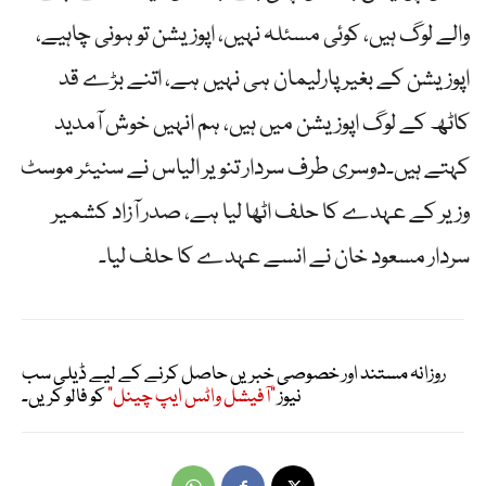
والے لوگ ہیں، کوئی مسئلہ نہیں، اپوزیشن تو ہونی چاہیے،
اپوزیشن کے بغیر پارلیمان ہی نہیں ہے، اتنے بڑے قد
کاٹھ کے لوگ اپوزیشن میں ہیں، ہم انہیں خوش آمدید
کہتے ہیں۔دوسری طرف سردار تنویر الیاس نے سنیئر موسٹ
وزیر کے عہدے کا حلف اٹھا لیا ہے، صدر آزاد کشمیر
سردار مسعود خان نے انسے عہدے کا حلف لیا۔
روزانہ مستند اور خصوصی خبریں حاصل کرنے کے لیے ڈیلی سب
نیوز
"آفیشل واٹس ایپ چینل"
کو فالو کریں۔