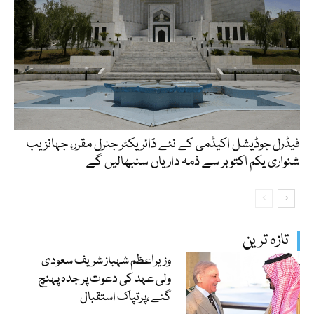
فیڈرل جوڈیشل اکیڈمی کے نئے ڈائریکٹر جنرل مقرر، جہانزیب
شنواری یکم اکتوبر سے ذمہ داریاں سنبھالیں گے
تازہ ترین
وزیراعظم شہباز شریف سعودی
ولی عہد کی دعوت پر جدہ پہنچ
گئے ،پرتپاک استقبال