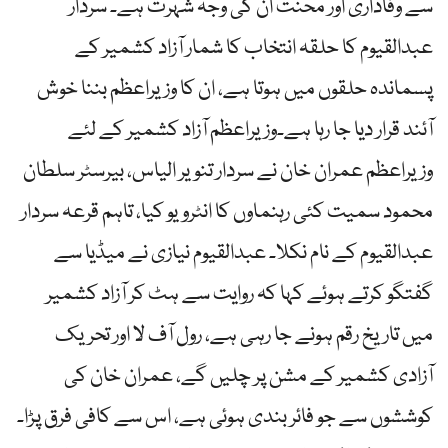
سے وفاداری اور محنت ان کی وجہ شہرت ہے۔ سردار
عبدالقیوم کا حلقہ انتخاب کا شمار آزاد کشمیر کے
پسماندہ حلقوں میں ہوتا ہے، ان کا وزیراعظم بننا خوش
آئند قرار دیا جا رہا ہے۔وزیراعظم آزاد کشمیر کے لئے
وزیراعظم عمران خان نے سردار تنویر الیاس، بیرسٹر سلطان
محمود سمیت کئی رہنماوں کا انٹرویو کیا، تاہم قرعہ سردار
عبدالقیوم کے نام نکلا۔ عبدالقیوم نیازی نے میڈیا سے
گفتگو کرتے ہوئے کہا کہ روایت سے ہٹ کر آزاد کشمیر
میں تاریخ رقم ہونے جا رہی ہے، رول آف لا اور تحریک
آزادی کشمیر کے مشن پر چلیں گے، عمران خان کی
کوششوں سے جو فائر بندی ہوئی ہے، اس سے کافی فرق پڑا۔