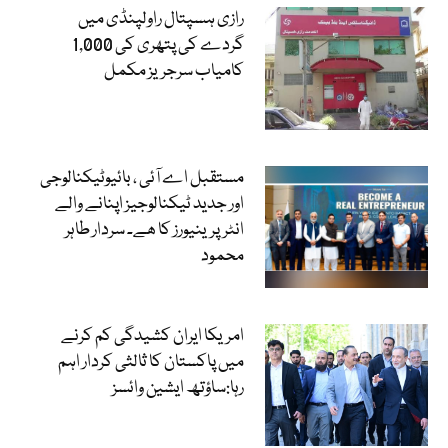
رازی ہسپتال راولپنڈی میں
گردے کی پتھری کی 1,000
کامیاب سرجریز مکمل
مستقبل اے آئی ، بائیوٹیکنالوجی
اور جدید ٹیکنالوجیز اپنانے والے
انٹرپرینیورز کا ھے۔ سردار طاہر
محمود
امریکا ایران کشیدگی کم کرنے
میں پاکستان کا ثالثی کردار اہم
رہا:ساؤتھ ایشین وائسز