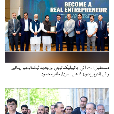
مستقبل اے آئی ، بائیوٹیکنالوجی اور جدید ٹیکنالوجیز اپنانے
والے انٹرپرینیورز کا ھے۔ سردار طاہر محمود