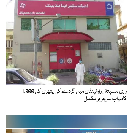
رازی ہسپتال راولپنڈی میں گردے کی پتھری کی 1,000
کامیاب سرجریز مکمل