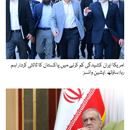
امریکا ایران کشیدگی کم کرنے میں پاکستان کا ثالثی کردار اہم
رہا:ساؤتھ ایشین وائسز