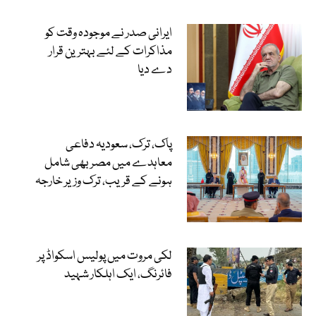
ایرانی صدر نے موجودہ وقت کو
مذاکرات کے لئے بہترین قرار
دے دیا
پاک، ترک، سعودیہ دفاعی
معاہدے میں مصر بھی شامل
ہونے کے قریب، ترک وزیر خارجہ
لکی مروت میں پولیس اسکواڈ پر
فائرنگ، ایک اہلکار شہید