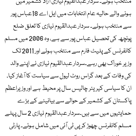
منتخب ہوئے۔ سردار عبدالقیوم نیازی آزاد کشمیر میں
ہونے والے حالیہ عام انتخابات میں ایل اے 18عباس پور
سے منتخب ہوئے۔ سردار عبدالقیوم نیازی کا تعلق ضلع
پونچھ کی تحصیل عباس پور سے ہے، وہ 2006 میں مسلم
کانفرنس کے پلیٹ فارم سے منتخب ہوئے اور 2011 تک
وزیر خوراک بھی رہے۔سردار عبدالقیوم نیازی نے اپنے والد
کی وفات کے بعد گراس روٹ لیول سے سیاست کا آغاز کیا،
ان کا سیاسی کیریئر چالیس سال پر محیط ہے اور وزیراعظم
پاکستان کے کشمیر کے حوالے سے بیانیئے کے بڑے
حمایتیوں میں سے ہیں۔سردار عبدالقیوم نیازی 2 سال پہلے
مسلم کانفرنس چھوڑ کر پی ٹی آئی میں شامل ہوئے۔ پارٹی