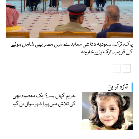
پاک، ترک، سعودیہ دفاعی معاہدے میں مصر بھی شامل ہونے
کے قریب، ترک وزیر خارجہ
تازہ ترین
حریم کہاں ہے؟ ایک معصوم بچی
کی تلاش میں پورا شہر سوال بن گیا