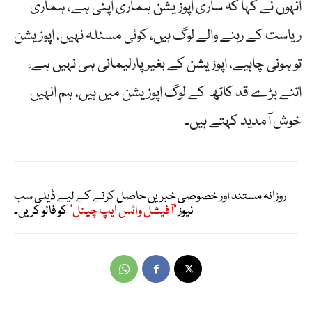
انہوں نے کہا کہ ساری اپوزیشن ہماری اپنی ہے، ہماری
ریاست کے رہنے والے لوگ ہیں، کوئی مسئلہ نہیں، اپوزیشن
تو ہونی چاہیے، اپوزیشن کے بغیر پارلیمانی ہی نہیں ہے،
اتنے بڑے قد کاٹھ کے لوگ اپوزیشن میں ہیں، ہم انہیں
خوش آمدید کہتے ہیں۔
روزانہ مستند اور خصوصی خبریں حاصل کرنے کے لیے ڈیلی سب
نیوز
"آفیشل واٹس ایپ چینل"
کو فالو کریں۔