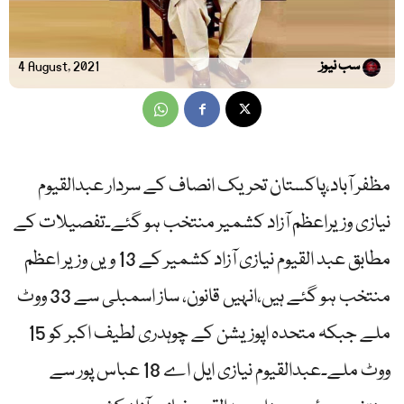
سب نیوز
4 August, 2021
مظفر آباد،پاکستان تحریک انصاف کے سردار عبدالقیوم
نیازی وزیراعظم آزاد کشمیر منتخب ہو گئے۔تفصیلات کے
مطابق عبد القیوم نیازی آزاد کشمیر کے 13 ویں وزیر اعظم
منتخب ہو گئے ہیں،انہیں قانون، ساز اسمبلی سے 33 ووٹ
ملے جبکہ متحدہ اپوزیشن کے چوہدری لطیف اکبر کو 15
ووٹ ملے۔عبدالقیوم نیازی ایل اے 18 عباس پور سے