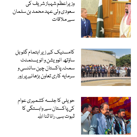
وزیراعظم شہباز شریف کی
سعودی ولی عہد محمد بن سلمان
سے ملاقات
کامسٹیک کے زیر اہتمام گلوبل
ساؤتھ انوویشن و انویسٹمنٹ
سمٹ، پاکستان چین سائنسی و
سرمایہ کاری تعاون بڑھانے پر زور
حویلی کا جلسہ کشمیری عوام
کی پاکستان سے وابستگی کا
ثبوت ہے، رانا ثنا اللہ