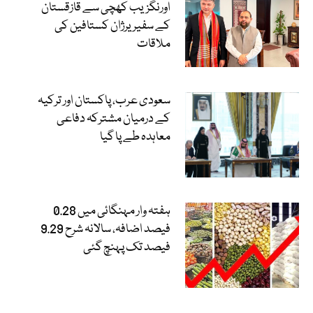
اورنگزیب کھچی سے قازقستان
کے سفیر یرژان کستافین کی
ملاقات
سعودی عرب، پاکستان اور ترکیہ
کے درمیان مشترکہ دفاعی
معاہدہ طے پا گیا
ہفتہ وار مہنگائی میں 0.28
فیصد اضافہ، سالانہ شرح 9.29
فیصد تک پہنچ گئی