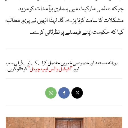
جبکہ عالمی مارکیٹ میں ہماری برآمدات کو مزید
مشکلات کا سامنا کرنا پڑے گا۔ لہذا انہوں نے پرزور مطالبہ
کیا کہ حکومت اپنے فیصلے پر نظرثانی کرے۔
روزانہ مستند اور خصوصی خبریں حاصل کرنے کے لیے ڈیلی سب
نیوز
"آفیشل واٹس ایپ چینل"
کو فالو کریں۔