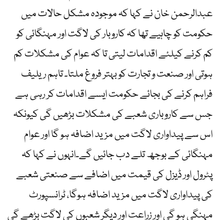
عبدالرحمن خان نے کہا کہ موجودہ مشکل حالات میں
حکومت کو چاہیے تھا کہ کاروبار کی لاگت اور مہنگائی کو
کم کرنے کیلئے اقدامات لیتی تا کہ عوام کی مشکلات کم
ہوتی اور صنعت و تجارت کو بہتر فروغ ملتا۔ تاہم ریلیف
فراہم کرنے کی بجائے حکومت ایسے اقدامات کر رہی ہے
جس سے کاروباری شعبے کی مشکلات بڑھیں گی کیونکہ
اس سے پیداواری لاگت میں مزید اضافہ ہو گا اور عوام
مہنگائی کے بوجھ تلے دب جائیں گے۔انہوں نے کہا کہ
پٹرول اور ڈیزل کی قیمت میں اضافے سے صنعتی شعبے
کی پیداواری لاگت میں مزید اضافہ ہوگا، ٹرانسپورٹ
مہنگی ہو گی اور زراعت اور دیگر شعبوں کی لاگت بڑھے گی