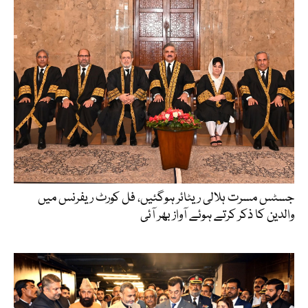
جسٹس مسرت ہلالی ریٹائر ہوگئیں، فل کورٹ ریفرنس میں
والدین کا ذکر کرتے ہوئے آواز بھر آئی