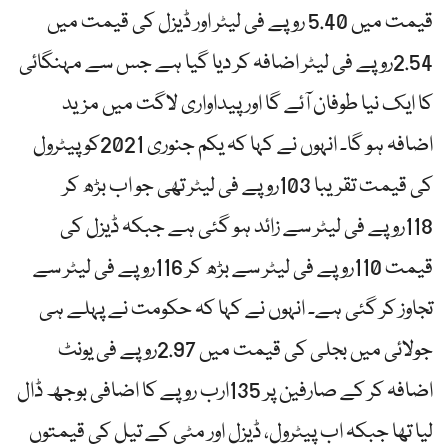
قیمت میں 5.40 روپے فی لیٹر اور ڈیزل کی قیمت میں
2.54روپے فی لیٹر اضافہ کر دیا گیا ہے جس سے مہنگائی
کا ایک نیا طوفان آئے گا اور پیداواری لاگت میں مزید
اضافہ ہو گا۔ انہوں نے کہا کہ یکم جنوری 2021کو پیٹرول
کی قیمت تقریبا 103روپے فی لیٹر تھی جو اب بڑھ کر
118روپے فی لیٹر سے زائد ہو گئی ہے جبکہ ڈیزل کی
قیمت 110روپے فی لیٹر سے بڑھ کر 116روپے فی لیٹر سے
تجاوز کر گئی ہے۔ انہوں نے کہا کہ حکومت نے پہلے ہی
جولائی میں بجلی کی قیمت میں 2.97روپے فی یونٹ
اضافہ کر کے صارفین پر 135ارب روپے کا اضافی بوجھ ڈال
لیا تھا جبکہ اب پیٹرول، ڈیزل اور مٹی کے تیل کی قیمتوں