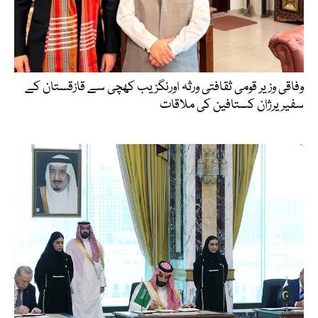
وفاقی وزیر قومی ثقافتی ورثہ اورنگزیب کھچی سے قازقستان کے
سفیر یرژان کستافین کی ملاقات