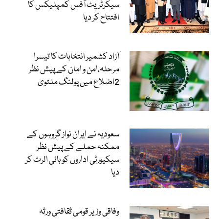
سیکرٹریٹ آفس کمپلیکس کا
افتتاح کر دیا
آزاد کشمیر انتخابات کا تیسرا
مرحلہ،امن و امان کے پیش نظر
2اضلاع میں پولنگ ملتوی
سعودیہ نے ایران نواز گروہوں کے
ممکنہ حملے کے پیش نظر
سیکیورٹی اداروں کو ہائی الرٹ کر
دیا
وفاقی وزیر قومی ثقافتی ورثہ