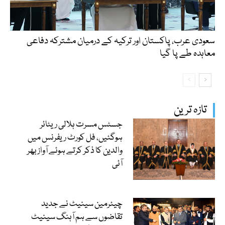
سعودی عرب، پاکستان اور ترکیہ کے درمیان مشترکہ دفاعی
معاہدہ طے پا گیا
تازہ ترین
جسٹس مسرت ہلالی ریٹائر
ہوگئیں، فل کورٹ ریفرنس میں
والدین کا ذکر کرتے ہوئے آواز بھر
آئی
چیئرمین سینیٹ نے جدید
تقاضوں سے ہم آہنگ سینیٹ