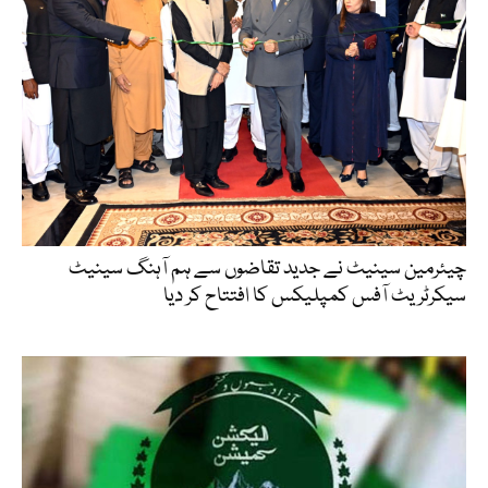
چیئرمین سینیٹ نے جدید تقاضوں سے ہم آہنگ سینیٹ
سیکرٹریٹ آفس کمپلیکس کا افتتاح کر دیا