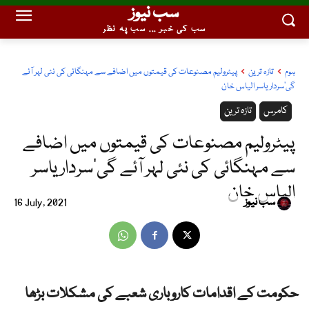
سب نیوز
سب کی خبر ... سب پہ نظر
ہوم
تازہ ترین
پیٹرولیم مصنوعات کی قیمتوں میں اضافے سے مہنگائی کی نئی لہر آئے
گی'سردار یاسر الیاس خان
کامرس
تازہ ترین
پیٹرولیم مصنوعات کی قیمتوں میں اضافے
سے مہنگائی کی نئی لہر آئے گی’سردار یاسر
الیاس خان
سب نیوز
16 July, 2021
حکومت کے اقدامات کاروباری شعبے کی مشکلات بڑھا