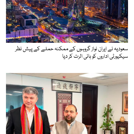
سعودیہ نے ایران نواز گروہوں کے ممکنہ حملے کے پیش نظر
سیکیورٹی اداروں کو ہائی الرٹ کر دیا