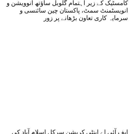
کامسٹیک کے زیر اہتمام گلوبل ساؤتھ انوویشن و
انویسٹمنٹ سمٹ، پاکستان چین سائنسی و
سرمایہ کاری تعاون بڑھانے پر زور
ایف آئی اے اینٹی کرپشن سرکل اسلام آباد کی