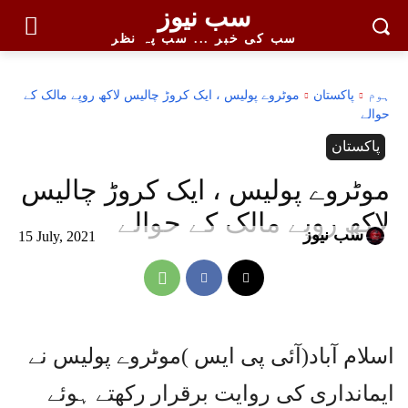
سب نیوز
سب کی خبر ... سب پہ نظر
ہوم
پاکستان
موٹروے پولیس ، ایک کروڑ چالیس لاکھ روپے مالک کے
حوالے
پاکستان
موٹروے پولیس ، ایک کروڑ چالیس
لاکھ روپے مالک کے حوالے
سب نیوز
15 July, 2021
اسلام آباد(آئی پی ایس )موٹروے پولیس نے
ایمانداری کی روایت برقرار رکھتے ہوئے