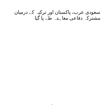
سعودی عرب، پاکستان اور ترکیہ کے درمیان
مشترکہ دفاعی معاہدہ طے پا گیا