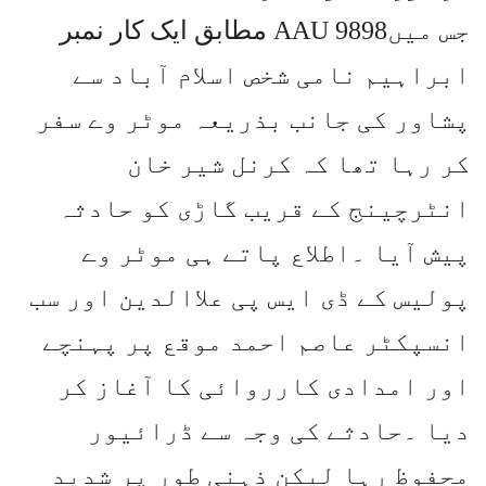
مطابق ایک کار نمبر AAU 9898جس میں
ابراہیم نامی شخص اسلام آباد سے
پشاور کی جانب بذریعہ موٹر وے سفر
کر رہا تھا کہ کرنل شیر خان
انٹرچینج کے قریب گاڑی کو حادثہ
پیش آیا ۔اطلاع پاتے ہی موٹر وے
پولیس کے ڈی ایس پی علاالدین اور سب
انسپکٹر عاصم احمد موقع پر پہنچے
اور امدادی کارروائی کا آغاز کر
دیا ۔حادثے کی وجہ سے ڈرائیور
محفوظ رہا لیکن ذہنی طور پر شدید