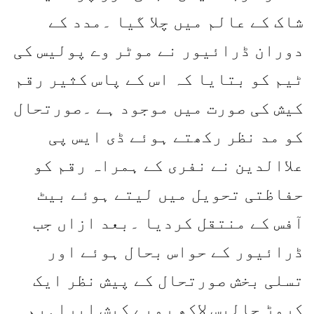
شاک کے عالم میں چلا گیا ۔مدد کے
دوران ڈرائیور نے موٹر وے پولیس کی
ٹیم کو بتایا کہ اس کے پاس کثیر رقم
کیش کی صورت میں موجود ہے ۔صورتحال
کو مد نظر رکھتے ہوئے ڈی ایس پی
علاالدین نے نفری کے ہمراہ رقم کو
حفاظتی تحویل میں لیتے ہوئے بیٹ
آفس کے منتقل کردیا ۔بعد ازاں جب
ڈرائیور کے حواس بحال ہوئے اور
تسلی بخش صورتحال کے پیش نظر ایک
کروڑ چالیس لاکھ روپے کیش ابراہیم