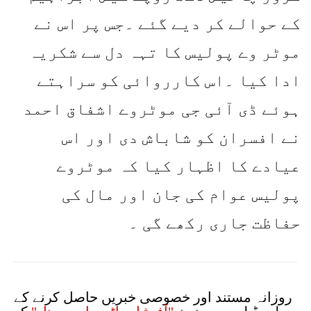
کے حوالے کر دیے گئے ۔جس پر اس نے
موٹر وے پولیس کا تہہ دل سے شکریہ
ادا کیا ۔اس کارروائی کو سراہتے
ہوئے ڈی آئی جی موٹروے اشفاق احمد
نے افسران کو شاباش دی اور اس
عیادے کا اظہار کیا کہ موٹروے
پولیس عوام کی جان اور مال کی
حفاظت جاری رکھے گی ۔
روزانہ مستند اور خصوصی خبریں حاصل کرنے کے