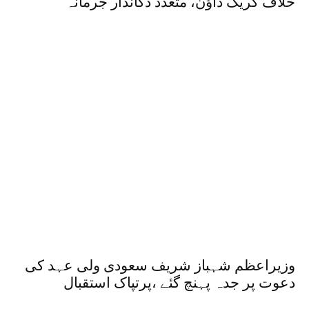
خلاف کریک ڈاؤن، متعدد دکاندار جرمانہ
وزیراعظم شہباز شریف سعودی ولی عہد کی
دعوت پر جدہ پہنچ گئے ،پرتپاک استقبال