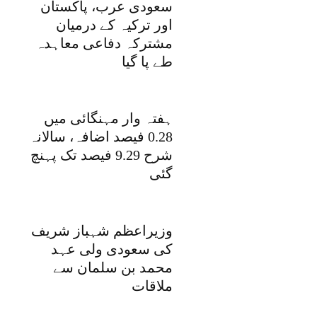
سعودی عرب، پاکستان
اور ترکیہ کے درمیان
مشترکہ دفاعی معاہدہ
طے پا گیا
ہفتہ وار مہنگائی میں
0.28 فیصد اضافہ، سالانہ
شرح 9.29 فیصد تک پہنچ
گئی
وزیراعظم شہباز شریف
کی سعودی ولی عہد
محمد بن سلمان سے
ملاقات