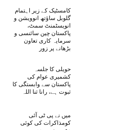
کامسٹیک کے زیر اہتمام
گلوبل ساؤتھ انوویشن و
انویسٹمنٹ سمٹ،
پاکستان چین سائنسی و
سرمایہ کاری تعاون
بڑھانے پر زور
حویلی کا جلسہ
کشمیری عوام کی
پاکستان سے وابستگی کا
ثبوت ہے، رانا ثنا اللہ
میں نے پی ٹی آئی
کومذاکرات کی کوئی