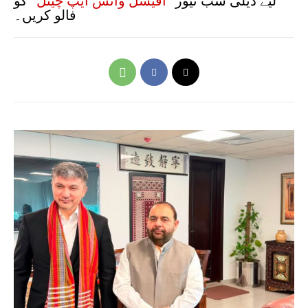
لیے ڈیلی سب نیوز
"آفیشل واٹس ایپ چینل"
کو
فالو کریں۔