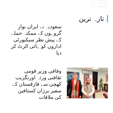
تازہ ترین
سعودیہ نے ایران نواز
گروہوں کے ممکنہ حملے
کے پیش نظر سیکیورٹی
اداروں کو ہائی الرٹ کر
دیا
وفاقی وزیر قومی
ثقافتی ورثہ اورنگزیب
کھچی سے قازقستان کے
سفیر یرژان کستافین
کی ملاقات