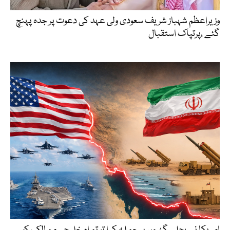
وزیراعظم شہباز شریف سعودی ولی عہد کی دعوت پر جدہ پہنچ
گئے ،پرتپاک استقبال
امریکا نے بجلی گھروں پر حملہ کیا تو تمام خلیجی ممالک کو