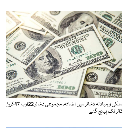
ملکی زرمبادلہ ذخائر میں اضافہ، مجموعی ذخائر 22ارب 47کروڑ
ڈالر تک پہنچ گئے