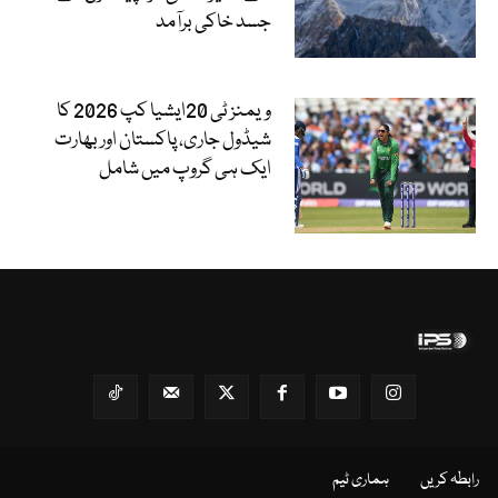
جسد خاکی برآمد
ویمنز ٹی 20ایشیا کپ 2026 کا
شیڈول جاری، پاکستان اور بھارت
ایک ہی گروپ میں شامل
رابطہ کریں
ہماری ٹیم