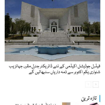
فیڈرل جوڈیشل اکیڈمی کے نئے ڈائریکٹر جنرل مقرر، جہانزیب
شنواری یکم اکتوبر سے ذمہ داریاں سنبھالیں گے
تازہ ترین