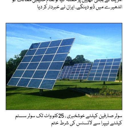
اندھیرے میں ڈبو دینگے، ایران نے خبردار کر دیا
سولر صارفین کیلئے خوشخبری ، 25کلو واٹ تک سولر سسٹم
کیلئے نیپرا سے لائسنس کی شرط ختم