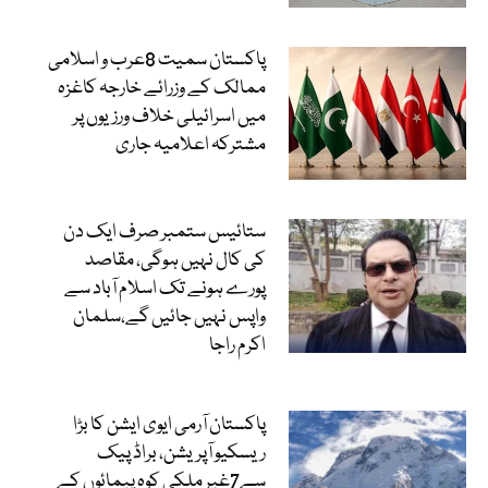
پاکستان سمیت 8عرب و اسلامی
ممالک کے وزرائے خارجہ کاغزہ
میں اسرائیلی خلاف ورزیوں پر
مشترکہ اعلامیہ جاری
ستائیس ستمبر صرف ایک دن
کی کال نہیں ہوگی، مقاصد
پورے ہونے تک اسلام آباد سے
واپس نہیں جائیں گے،سلمان
اکرم راجا
پاکستان آرمی ایوی ایشن کا بڑا
ریسکیو آپریشن، براڈ پیک
سے7غیر ملکی کوہ پیمائوں کے