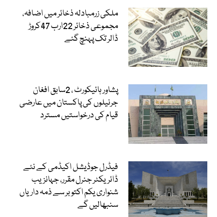
ملکی زرمبادلہ ذخائر میں اضافہ،
مجموعی ذخائر 22ارب 47کروڑ
ڈالر تک پہنچ گئے
پشاور ہائیکورٹ ، 2سابق افغان
جرنیلوں کی پاکستان میں عارضی
قیام کی درخواستیں مسترد
فیڈرل جوڈیشل اکیڈمی کے نئے
ڈائریکٹر جنرل مقرر، جہانزیب
شنواری یکم اکتوبر سے ذمہ داریاں
سنبھالیں گے