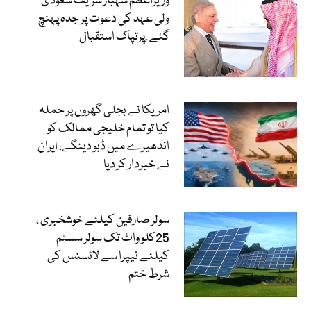
وزیراعظم شہباز شریف سعودی
ولی عہد کی دعوت پر جدہ پہنچ
گئے ،پرتپاک استقبال
امریکا نے بجلی گھروں پر حملہ
کیا تو تمام خلیجی ممالک کو
اندھیرے میں ڈبو دینگے، ایران
نے خبردار کر دیا
سولر صارفین کیلئے خوشخبری ،
25کلو واٹ تک سولر سسٹم
کیلئے نیپرا سے لائسنس کی
شرط ختم