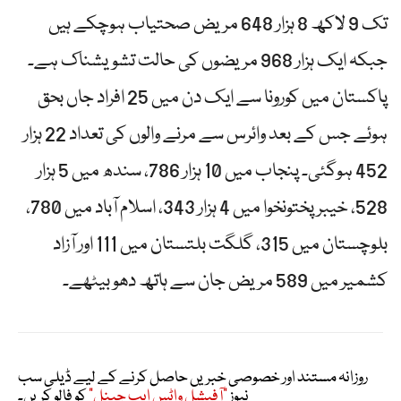
تک 9 لاکھ 8 ہزار 648 مریض صحتیاب ہوچکے ہیں
جبکہ ایک ہزار 968 مریضوں کی حالت تشویشناک ہے۔
پاکستان میں کورونا سے ایک دن میں 25 افراد جاں بحق
ہوئے جس کے بعد وائرس سے مرنے والوں کی تعداد 22 ہزار
452 ہوگئی۔ پنجاب میں 10 ہزار 786، سندھ میں 5 ہزار
528، خیبر پختونخوا میں 4 ہزار 343، اسلام آباد میں 780،
بلوچستان میں 315، گلگت بلتستان میں 111 اور آزاد
کشمیر میں 589 مریض جان سے ہاتھ دھو بیٹھے۔
روزانہ مستند اور خصوصی خبریں حاصل کرنے کے لیے ڈیلی سب
نیوز
"آفیشل واٹس ایپ چینل"
کو فالو کریں۔