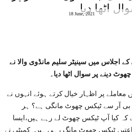
ل اٹھا دیا
18 June, 2021
 کے اجلاس میں سینیٹر سلیم مانڈوی والا نے
وٹ دینے پر سوال اٹھا دیا۔
 معاملے پر اظہار خیال کرتے ہوئے انہوں نے
ف بی آر سے ٹیکس چھوٹ مانگی ہے؟ ہر
کہ کیا آپ ٹیکس چھوٹ لے رہے ہیں،ایسا
ماعتیں ٹیکس چھوٹ مانگ رہی ہیں۔کمیٹی نے