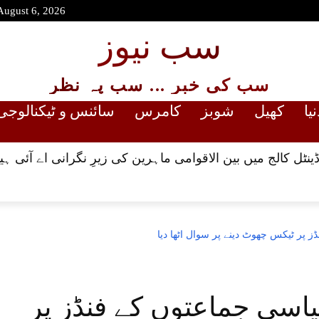
August 6, 2026
سب نیوز
سب کی خبر ... سب پہ نظر
نیا
کھیل
شوبز
کامرس
سائنس و ٹیکنالوجی
 ڈینٹل کالج میں بین الاقوامی ماہرین کی زیرِ نگرانی اے آئی 
ز پر ٹیکس چھوٹ دینے پر سوال اٹھا دیا
یاسی جماعتوں کے فنڈز پر