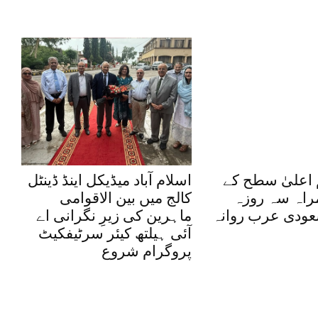
اعلیٰ سطح کے
اسلام آباد میڈیکل اینڈ ڈینٹل
راہ سہ روزہ
کالج میں بین الاقوامی
عودی عرب روانہ
ماہرین کی زیرِ نگرانی اے
آئی ہیلتھ کیئر سرٹیفکیٹ
پروگرام شروع