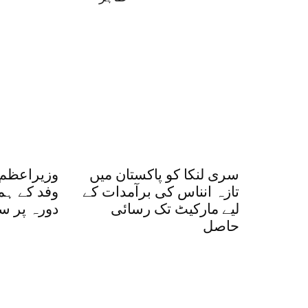
سری لنکا کو پاکستان میں
وزیراعظم 
تازہ انناس کی برآمدات کے
وفد کے ہم
لیے مارکیٹ تک رسائی
دورہ پر س
حاصل