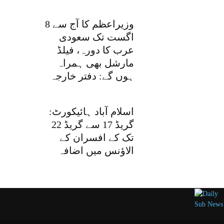
وزیراعظم کا آج سے 8
اگست تک سعودی
عرب کا دورہ، فیلڈ
مارشل بھی ہمراہ
ہوں گے: دفتر خارجہ
اسلام آباد ہائیکورٹ:
گریڈ 17 سے گریڈ 22
تک کے افسران کے
الاؤنس میں اضافہ