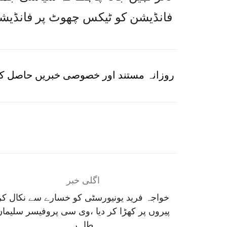
فانڈیشن کو ٹیکس چھوٹ پر فانڈیش
روزانہ مستند اور خصوصی خبریں حاصل کر
اگلی خبر
خواجہ فرید یونیورسٹی کو خسارے سے نکال کر
پیروں پر کھڑا کر دیا ،وی سی پروفیسر سلیمان
طاہر