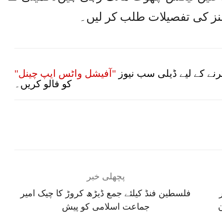
نز کی تفصیلات طلب کر لیں۔
نے کے لیے ڈیلی سب نیوز
"آفیشل واٹس ایپ چینل"
کو فالو کریں۔
پچھلی خبر
فلسطین فنڈ کیلئے جمع ڈیڑھ کروڑ کا چیک امیر
جماعت اسلامی کو پیش