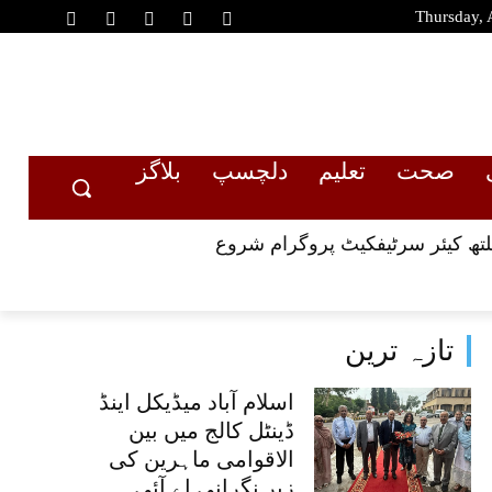
Thursday, 
صحت
تعلیم
دلچسپ
بلاگز
ہیلتھ کیئر سرٹیفکیٹ پروگرام شروع
تازہ ترین
اسلام آباد میڈیکل اینڈ
ڈینٹل کالج میں بین
الاقوامی ماہرین کی
زیرِ نگرانی اے آئی