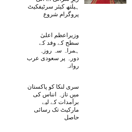
ہیلتھ کیئر سرٹیفکیٹ
پروگرام شروع
وزیراعظم اعلیٰ
سطح کے وفد کے
ہمراہ سہ روزہ
دورہ پر سعودی عرب
روانہ
سری لنکا کو پاکستان
میں تازہ انناس کی
برآمدات کے لیے
مارکیٹ تک رسائی
حاصل