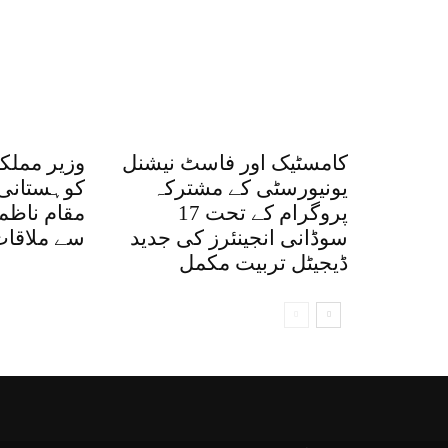
کامسٹیک اور فاسٹ نیشنل
وزیر مملک
یونیورسٹی کے مشترکہ
کوہستانی 
پروگرام کے تحت 17
مقام ناظم 
سوڈانی انجینئرز کی جدید
سے ملاقا
ڈیجیٹل تربیت مکمل