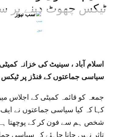
ٹیکس چھوٹ دینے پر سوا
سب نیوز
اسلام آباد ، سینیٹ کی خزانہ کمیٹی
سیاسی جماعتوں کے فنڈز پر ٹیکس چھ
جمعہ کو قائمہ کمیٹی کے اجلاس میں
کہا کہ کیا سیاسی جماعتوں نے ای
شخص ہم سے فون کر کے پوچھتا ہے 
تاثر نہیں جانا چاہئے کہ سیاسی ج