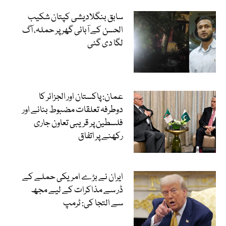
سابق بنگلادیشی کپتان شکیب
الحسن کے آبائی گھر پر حملہ، آگ
لگا دی گئی
عمان: پاکستان اور الجزائر کا
دوطرفہ تعلقات مضبوط بنانے اور
فلسطین پر قریبی تعاون جاری
رکھنے پر اتفاق
ایران نے بڑے امریکی حملے کے
ڈر سے مذاکرات کے لیے مجھ
سے التجا کی: ٹرمپ