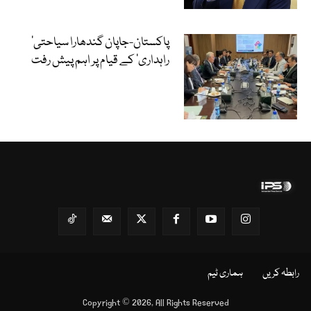
‘پاکستان-جاپان گندھارا سیاحتی
راہداری’ کے قیام پر اہم پیش رفت
رابطہ کریں
ہماری ٹیم
Copyright © 2026, All Rights Reserved