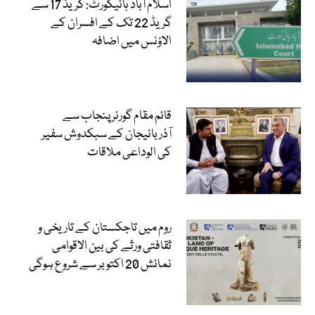
اسلام آباد ہائیکورٹ: گریڈ 17 سے
گریڈ 22 تک کے افسران کے
الاؤنس میں اضافہ
قائم مقام گورنر پنجاب سے
آذربائیجان کے سبکدوش سفیر
کی الوداعی ملاقات
روم میں تاجکستان کے تاریخی و
ثقافتی ورثے کی بین الاقوامی
نمائش 20 اکتوبر سے شروع ہوگی