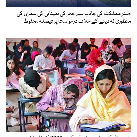
صدرِ مملکت کی جانب سے ججز کی تعیناتی کی سمری کی
منظوری نہ دینے کے خلاف درخواست پر فیصلہ محفوظ