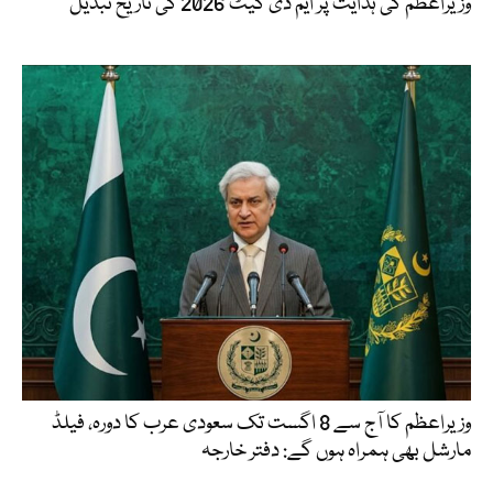
وزیراعظم کی ہدایت پر ایم ڈی کیٹ 2026 کی تاریخ تبدیل
وزیراعظم کا آج سے 8 اگست تک سعودی عرب کا دورہ، فیلڈ
مارشل بھی ہمراہ ہوں گے: دفتر خارجہ