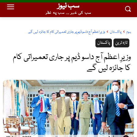
سب نیوز
سب کی خبر ... سب پہ نظر
ہوم
پاکستان
وزیرِ اعظم آج داسو ڈیم پر جاری تعمیراتی کام کا جائزہ لیں گے
تازہ ترین
پاکستان
وزیرِ اعظم آج داسو ڈیم پر جاری تعمیراتی کام
کا جائزہ لیں گے