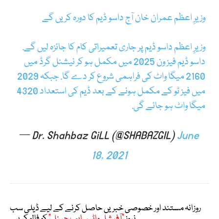
وزیرِ اعظم عمران خان آج داسو ڈیم کا دورہ کریں گے
وزیرِ اعظم داسو ڈیم پر جاری تعمیراتی کام کا جائزہ لیں گے.
داسو ڈیم فیز ون 2025 میں مکمل ہو کر نیشنل گرڈ میں
2160 میگا واٹ کی فراہمی شروع کر دے گا. جبکہ 2029
میں فیز ٹو کے مکمل ہونے کے بعد ڈیم کی استعداد 4320
میگا واٹ ہو جائے گی.
— Dr. Shahbaz GiLL (@SHABAZGIL)
June
18, 2021
روزانہ مستند اور خصوصی خبریں حاصل کرنے کے لیے ڈیلی سب
نیوز
"آفیشل واٹس ایپ چینل"
کو فالو کریں۔