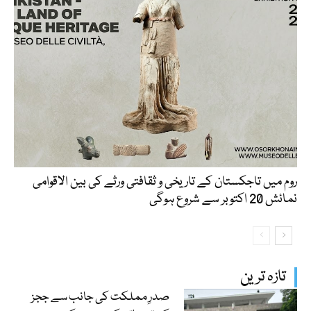
روم میں تاجکستان کے تاریخی و ثقافتی ورثے کی بین الاقوامی
نمائش 20 اکتوبر سے شروع ہوگی
تازہ ترین
صدرِ مملکت کی جانب سے ججز