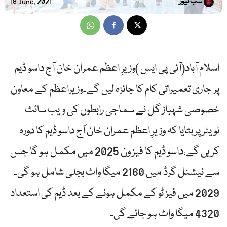
سب نیوز
18 June, 2021
اسلام آباد(آئی پی ایس )وزیرِ اعظم عمران خان آج داسو ڈیم
پر جاری تعمیراتی کام کا جائزہ لیں گے۔وزیراعظم کے معاون
خصوصی شہباز گل نے سماجی رابطوں کی ویب سائٹ
ٹویٹر پر بتایا کہ وزیرِ اعظم عمران خان آج داسو ڈیم کا دورہ
کریں گے،داسو ڈیم کا فیز ون 2025 میں مکمل ہو گا جس
سے نیشنل گرڈ میں 2160 میگا واٹ بجلی شامل ہو گی۔
2029 میں فیز ٹو کے مکمل ہونے کے بعد ڈیم کی استعداد
4320 میگا واٹ ہو جائے گی۔