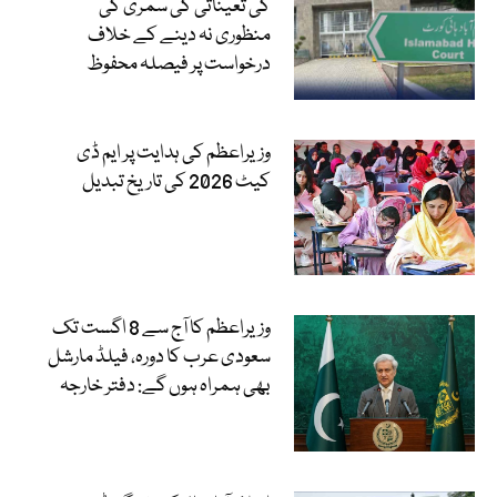
کی تعیناتی کی سمری کی
منظوری نہ دینے کے خلاف
درخواست پر فیصلہ محفوظ
وزیراعظم کی ہدایت پر ایم ڈی
کیٹ 2026 کی تاریخ تبدیل
وزیراعظم کا آج سے 8 اگست تک
سعودی عرب کا دورہ، فیلڈ مارشل
بھی ہمراہ ہوں گے: دفتر خارجہ