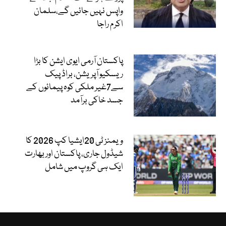
واپس نہیں جائیں گے،سلمان
اکرم راجا
پاکستان آرمی ایوی ایشن کا بڑا
ریسکیو آپریشن، براڈ پیک
سے7غیر ملکی کوہ پیمائوں کے
جسد خاکی برآمد
ویمنز ٹی 20ایشیا کپ 2026 کا
شیڈول جاری، پاکستان اور بھارت
ایک ہی گروپ میں شامل