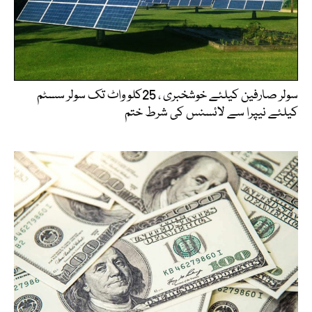
سولر صارفین کیلئے خوشخبری ، 25کلو واٹ تک سولر سسٹم
کیلئے نیپرا سے لائسنس کی شرط ختم