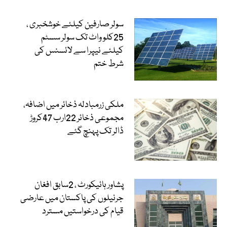
سولر صارفین کیلئے خوشخبری ،
25کلو واٹ تک سولر سسٹم
کیلئے نیپرا سے لائسنس کی
شرط ختم
ملکی زرمبادلہ ذخائر میں اضافہ،
مجموعی ذخائر 22ارب 47کروڑ
ڈالر تک پہنچ گئے
پشاور ہائیکورٹ ، 2سابق افغان
جرنیلوں کی پاکستان میں عارضی
قیام کی درخواستیں مسترد