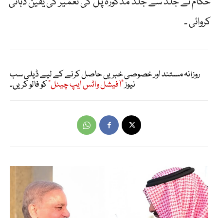
حکام نے جلد سے جلد مذکورہ پل کی تعمیر کی یقین دہانی
کروائی ۔
روزانہ مستند اور خصوصی خبریں حاصل کرنے کے لیے ڈیلی سب
نیوز
"آفیشل واٹس ایپ چینل"
کو فالو کریں۔