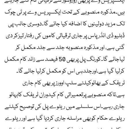
ایکسپریس وے پربھی زوروشور سے ترقیاتی کام کئے جارہے
ہیں۔مذکورہ منصوبے کے تحت ایکسپریس وے پر ٹی چوک
تک مزید دولینوں کا اضافہ کیا جائے گا۔دوسری جانب پی
ڈبلیو ڈی انڈر پاس پر جاری ترقیاتی کاموں کی رفتار تیزکر دی
گئی ہے، اور مذکورہ منصوبہ جلد سے جلد مکمل کر
لیاجائے گا۔کورنگ پل پربھی 50 فیصد سے زائد کام مکمل
کرلیا گیا ہے،اورجلدہی اس کو مکمل کرلیا جائے گا۔
ٹریفک کے بھائوکیلئے سلپ اوورز پر بھی کام جاری
ہے،تاکہ منصوبے پرتعمیراتی کام کیدوران ٹریفک کابہائو
جاری رہے۔اس سلسلے میں ریلوے پل کی توصیح کیلئے
ریلوے حکام کوبھی مراسلہ جاری کردیا گیا ہے اور ریلوے