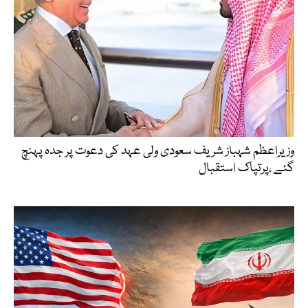
وزیراعظم شہباز شریف سعودی ولی عہد کی دعوت پر جدہ پہنچ
گئے ،پرتپاک استقبال