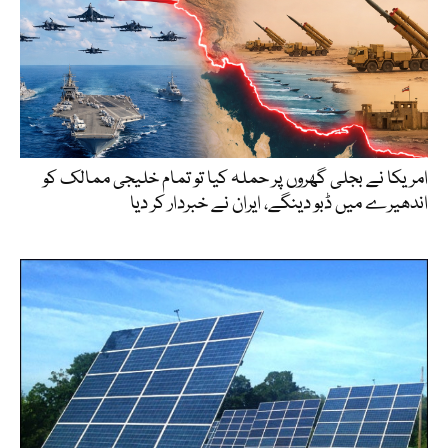
امریکا نے بجلی گھروں پر حملہ کیا تو تمام خلیجی ممالک کو
اندھیرے میں ڈبو دینگے، ایران نے خبردار کر دیا