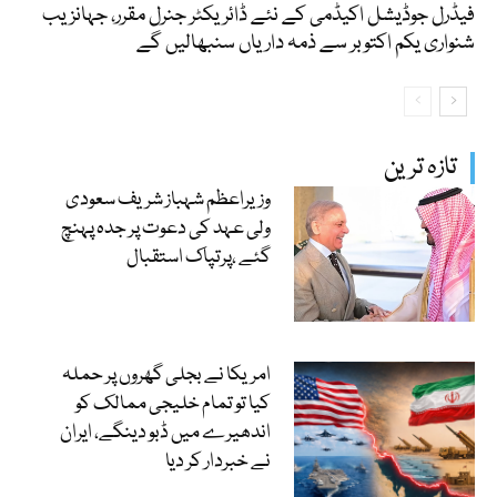
فیڈرل جوڈیشل اکیڈمی کے نئے ڈائریکٹر جنرل مقرر، جہانزیب
شنواری یکم اکتوبر سے ذمہ داریاں سنبھالیں گے
تازہ ترین
وزیراعظم شہباز شریف سعودی
ولی عہد کی دعوت پر جدہ پہنچ
گئے ،پرتپاک استقبال
امریکا نے بجلی گھروں پر حملہ
کیا تو تمام خلیجی ممالک کو
اندھیرے میں ڈبو دینگے، ایران
نے خبردار کر دیا