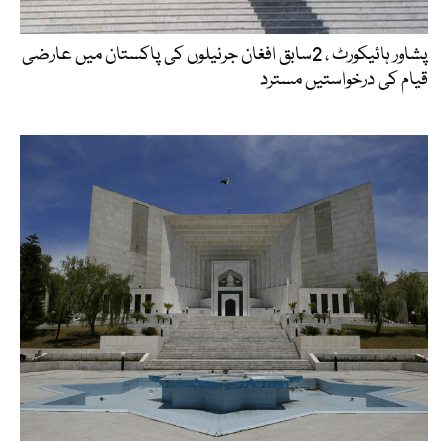
پشاور ہائیکورٹ ، 2سابق افغان جرنیلوں کی پاکستان میں عارضی
قیام کی درخواستیں مسترد