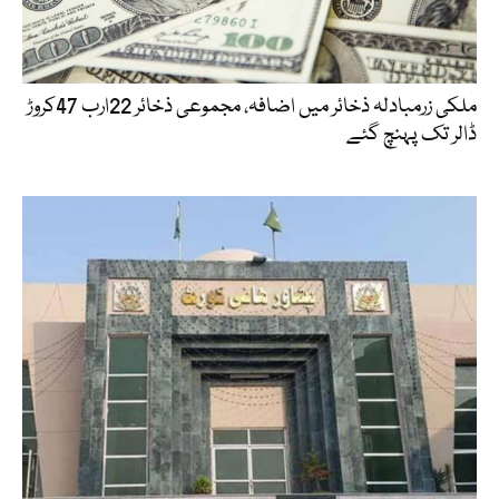
ملکی زرمبادلہ ذخائر میں اضافہ، مجموعی ذخائر 22ارب 47کروڑ
ڈالر تک پہنچ گئے