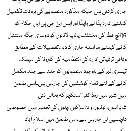
جاری کردیں ہیں جبکہ مذکورہ منصوبے کی بروقت تکمیل
کیلئے ادارہ ہذا نے واپڈا اور ایس این جی پی ایل حکام کو
16انچ قطر کی مختلف پائپ لائنوں کو دوسری جگہ منتقل
کرنے کیلئے مراسلہ جاری کردیا ۔تفصیلات کے مطابق
وفاقی ترقیاتی ادارہ کی انتظامیہ کی کورونا کی مہلک
تیسری لہر کے باوجود منصوبوں کو جلد سے جلد مکمل
کرنے کے لئے تمام کوششیں کی جارہی ہیں۔اسی ضمن
میں شہر میں روڈ انفرا اسٹکچر کہ بحالی نئی
شاہراہوں،ایونیوز، ویز،سڑکوں ،پلوں کی تعمیر میں خصوصی
دلچسپی لی جارہی ہے۔اس ضمن میں اسلام آباد