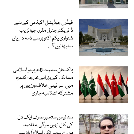
فیڈرل جوڈیشل اکیڈمی کے نئے
ڈائریکٹر جنرل مقرر، جہانزیب
شنواری یکم اکتوبر سے ذمہ داریاں
سنبھالیں گے
پاکستان سمیت 8عرب و اسلامی
ممالک کے وزرائے خارجہ کاغزہ
میں اسرائیلی خلاف ورزیوں پر
مشترکہ اعلامیہ جاری
ستائیس ستمبر صرف ایک دن
کی کال نہیں ہوگی، مقاصد
پورے ہونے تک اسلام آباد سے