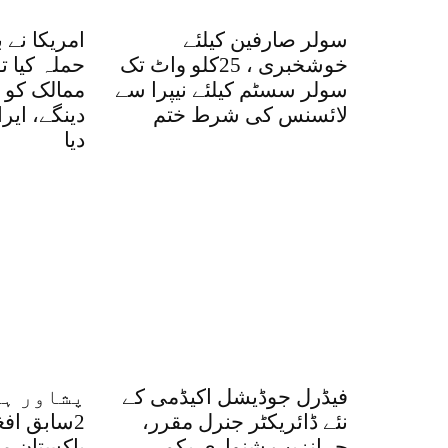
سولر صارفین کیلئے
امریکا نے 
خوشخبری ، 25کلو واٹ تک
حملہ کیا ت
سولر سسٹم کیلئے نیپرا سے
ممالک کو ا
لائسنس کی شرط ختم
دینگے، ایر
دیا
فیڈرل جوڈیشل اکیڈمی کے
پشاور ہا
نئے ڈائریکٹر جنرل مقرر،
2سابق اف
جہانزیب شنواری یکم
پاکستان م