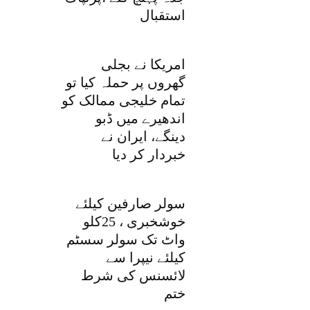
استقبال
امریکا نے بجلی
گھروں پر حملہ کیا تو
تمام خلیجی ممالک کو
اندھیرے میں ڈبو
دینگے، ایران نے
خبردار کر دیا
سولر صارفین کیلئے
خوشخبری ، 25کلو
واٹ تک سولر سسٹم
کیلئے نیپرا سے
لائسنس کی شرط
ختم