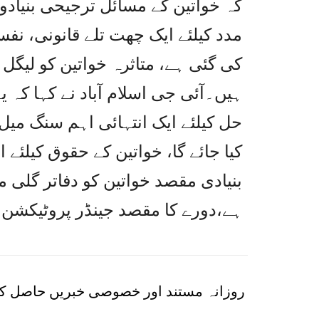
کہ خواتین کے مسائل ترجیحی بنیادوں
مدد کیلئے ایک چھت تلے قانونی، ن
کی گئی ہے، متاثرہ خواتین کو لیگل
ہیں۔آئی جی اسلام آباد نے کہا کہ ی
حل کیلئے ایک انتہائی اہم سنگ میل
کیا جائے گا، خواتین کے حقوق کیلئے 
بنیادی مقصد خواتین کو دفاتر گلی مح
ہے،دورے کا مقصد جینڈر پروٹیکشن یو
روزانہ مستند اور خصوصی خبریں حاصل کر