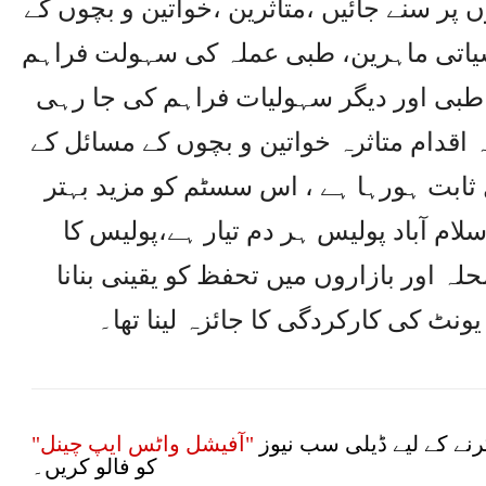
 پر سنے جائیں ،متاثرین ،خواتین و بچوں کے
فسیاتی ماہرین، طبی عملہ کی سہولت فراہم
 طبی اور دیگر سہولیات فراہم کی جا رہی
ہ اقدام متاثرہ خواتین و بچوں کے مسائل کے
 ثابت ہورہا ہے ، اس سسٹم کو مزید بہتر
اسلام آباد پولیس ہر دم تیار ہے،پولیس کا
لہ اور بازاروں میں تحفظ کو یقینی بنانا
نٹ کی کارکردگی کا جائزہ لینا تھا۔
نے کے لیے ڈیلی سب نیوز
"آفیشل واٹس ایپ چینل"
کو فالو کریں۔