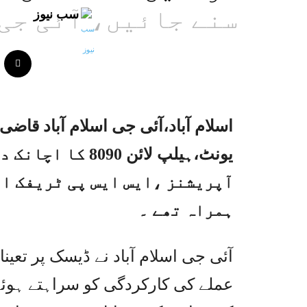
سنے جائیں، آئی جی 
سب نیوز
اسلام آباد،آئی جی اسلام آباد قاضی
یونٹ،ہیلپ لائن 0
آپریشنز ،ایس ایس پی ٹریفک او
ہمراہ تھے ۔
آئی جی اسلام آباد نے ڈیسک پر تعی
عملے کی کارکردگی کو سراہتے ہوئ