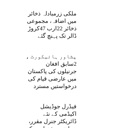
ملکی زرمبادلہ ذخائر
میں اضافہ، مجموعی
ذخائر 22ارب 47کروڑ
ڈالر تک پہنچ گئے
پشاور ہائیکورٹ ،
2سابق افغان
جرنیلوں کی پاکستان
میں عارضی قیام کی
درخواستیں مسترد
فیڈرل جوڈیشل
اکیڈمی کے نئے
ڈائریکٹر جنرل مقرر،