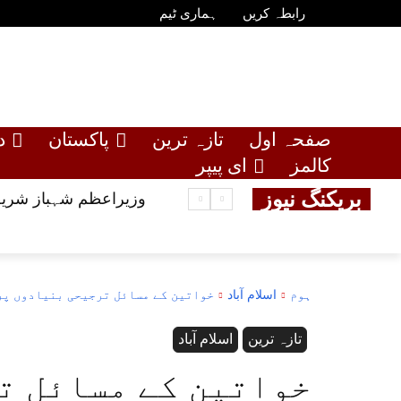
رابطہ کریں
ہماری ٹیم
صفحہ اول
تازہ ترین
پاکستان
د
کالمز
ای پیپر
بریکنگ نیوز
وزیراعظم شہباز شریف
ہوم
اسلام آباد
خواتین کے مسائل ترجیحی بنیادوں پر 
تازہ ترین
اسلام آباد
خواتین کے مسائل ت