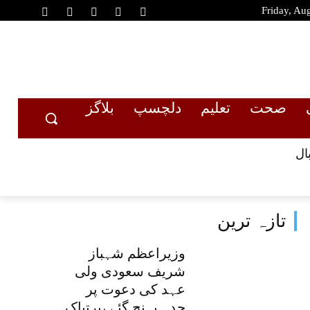
Friday, Au
صحت
تعلیم
دلچسپ
بلاگز
ال
تازہ ترین
وزیراعظم شہباز
شریف سعودی ولی
عہد کی دعوت پر
جدہ پہنچ گئے ،پرتپاک