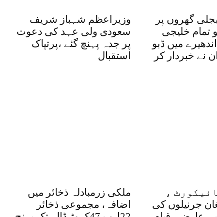
بجلی گھروں پر
وزیراعظم شہباز شریف
و تمام خلیجی
سعودی ولی عہد کی دعوت
ندھیرے میں ڈبو
پر جدہ پہنچ گئے ،پرتپاک
ان نے خبردار کر
استقبال
ئیکورٹ ،
ملکی زرمبادلہ ذخائر میں
غان جرنیلوں کی
اضافہ، مجموعی ذخائر
یں عارضی قیام
22ارب 47کروڑ ڈالر تک پہنچ