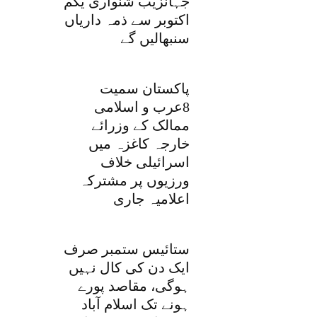
جہانزیب شنواری یکم
اکتوبر سے ذمہ داریاں
سنبھالیں گے
پاکستان سمیت
8عرب و اسلامی
ممالک کے وزرائے
خارجہ کاغزہ میں
اسرائیلی خلاف
ورزیوں پر مشترکہ
اعلامیہ جاری
ستائیس ستمبر صرف
ایک دن کی کال نہیں
ہوگی، مقاصد پورے
ہونے تک اسلام آباد