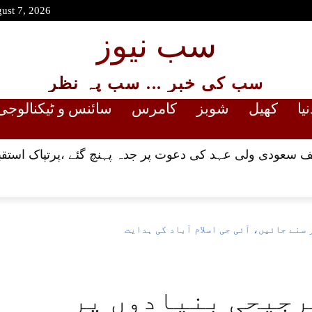
gust 7, 2026
سب نیوز
سب کی خبر ... سب پہ نظر
نیا
کھیل
شوبز
کامرس
سائنس و ٹیکنالوجی
 سعودی ولی عہد کی دعوت پر جدہ پہنچ گئے ،پرتپاک استقب
سنے جائیں، آئی جی اسلام آباد کی ہدایت
رجیحی بنیادوں پر