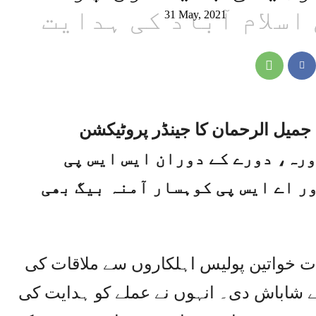
اسلام آباد کی ہدایت
31 May, 2021
 جمیل الرحمان کا جینڈر پروٹیکشن
809 کا اچانک دورہ، دورے کے دوران ایس ایس پی
ر اے ایس پی کوہسار آمنہ بیگ بھی
نات خواتین پولیس اہلکاروں سے ملاقات کی
ے شاباش دی۔ انہوں نے عملے کو ہدایت کی