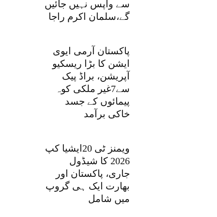
سے واپس نہیں جائیں
گے،سلمان اکرم راجا
پاکستان آرمی ایوی
ایشن کا بڑا ریسکیو
آپریشن، براڈ پیک
سے7غیر ملکی کوہ
پیمائوں کے جسد
خاکی برآمد
ویمنز ٹی 20ایشیا کپ
2026 کا شیڈول
جاری، پاکستان اور
بھارت ایک ہی گروپ
میں شامل