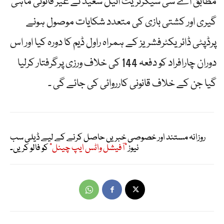
مطابق اے سی سیکرٹریٹ انیل سعید نے غیر قانونی ماہی
گیری اور کشتی بازی کی متعدد شکایات موصول ہونے
پرڈپٹی ڈائریکٹرفشریز کے ہمراہ راول ڈیم کا دورہ کیا اور اس
دوران چارافراد کو دفعہ 144 کی خلاف ورزی پرگرفتار کرلیا
گیا جن کے خلاف قانونی کارروائی کی جائے گی ۔
روزانہ مستند اور خصوصی خبریں حاصل کرنے کے لیے ڈیلی سب
نیوز
"آفیشل واٹس ایپ چینل"
کو فالو کریں۔