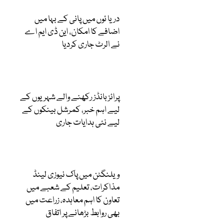
دریا ئوں میں پانی کے بہا میں
اضافے کا امکان، این ڈی ایم اے
نے الرٹ جاری کردیا
پرائز بانڈز رکھنے والے شہریوں کے
لیے اہم خبر، کمرشل بینکوں کے
لیے نئی ہدایات جاری
ویلنگٹن میں پاک نیوزی لینڈ
مذاکرات، تعلیم کے شعبے میں
تعاون کا اہم معاہدہ، زراعت میں
بھی روابط بڑھانے پر اتفاق