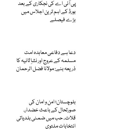
پی آئی اے کی نجکاری کے بعد
بورڈ کے اہم ترین اجلاس میں
بڑے فیصلے
دعا ہے دفاعی معاہدہ امت
مسلمہ کے عروج اور نشاِ ثانیہ کا
ذریعہ بنے: مولانا فضل الرحمان
بلوچستان؛ امن و امان کی
صورتحال کے باعث خضدار،
قلات، حب میں ضمنی بلدیاتی
انتخابات ملتوی