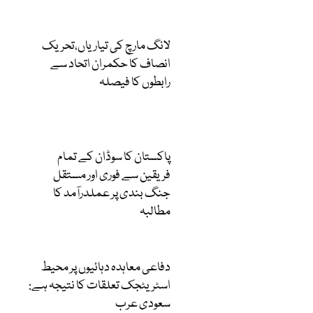
لانگ مارچ کی تیاریاں،تحریک
انصاف کا حکمران اتحاد سے
رابطوں کا فیصلہ
پاکستان کا سوڈان کے تمام
فریقین سے فوری اور مستقل
جنگ بندی پر عملدرآمد کا
مطالبہ
دفاعی معاہدہ دہائیوں پر محیط
اسٹریٹجک تعلقات کا نتیجہ ہے:
سعودی عرب