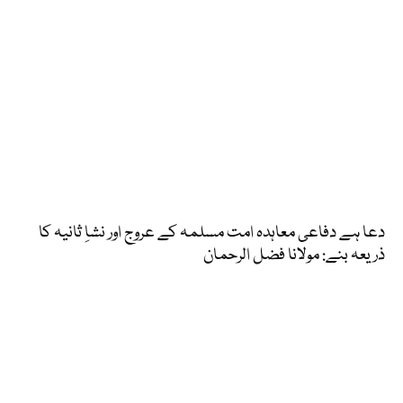
دعا ہے دفاعی معاہدہ امت مسلمہ کے عروج اور نشاِ ثانیہ کا
ذریعہ بنے: مولانا فضل الرحمان