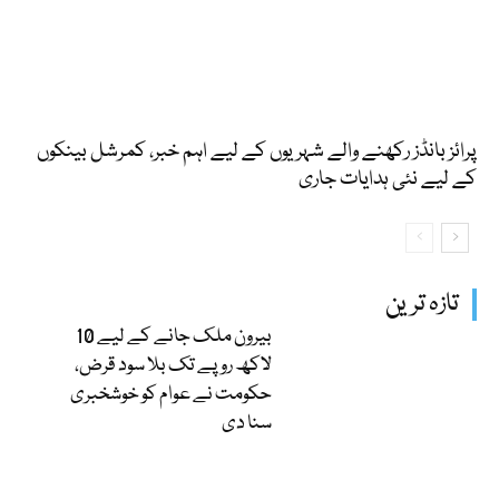
پرائز بانڈز رکھنے والے شہریوں کے لیے اہم خبر، کمرشل بینکوں
کے لیے نئی ہدایات جاری
تازہ ترین
بیرون ملک جانے کے لیے 10
لاکھ روپے تک بلا سود قرض،
حکومت نے عوام کو خوشخبری
سنا دی