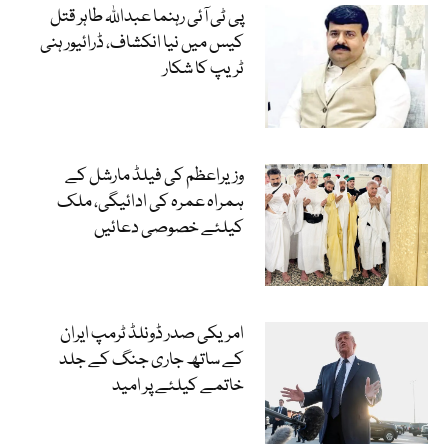
پی ٹی آئی رہنما عبداللہ طاہر قتل
کیس میں نیا انکشاف، ڈرائیور ہنی
ٹریپ کا شکار
وزیراعظم کی فیلڈ مارشل کے
ہمراہ عمرہ کی ادائیگی، ملک
کیلئے خصوصی دعائیں
امریکی صدر ڈونلڈ ٹرمپ ایران
کے ساتھ جاری جنگ کے جلد
خاتمے کیلئے پر امید