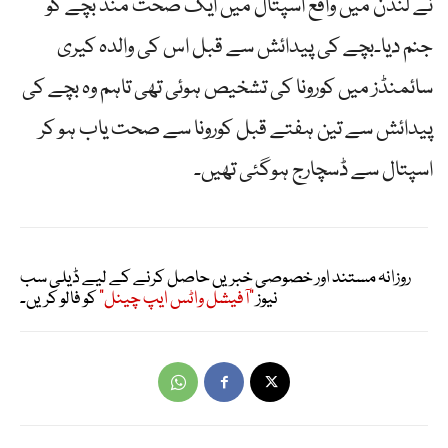
نے لندن میں واقع اسپتال میں ایک صحت مند بچے کو
جنم دیا۔بچے کی پیدائش سے قبل اس کی والدہ کیری
سائمنڈز میں کورونا کی تشخیص ہوئی تھی تاہم وہ بچے کی
پیدائش سے تین ہفتے قبل کورونا سے صحت یاب ہو کر
اسپتال سے ڈسچارج ہوگئی تھیں۔
روزانہ مستند اور خصوصی خبریں حاصل کرنے کے لیے ڈیلی سب
نیوز
"آفیشل واٹس ایپ چینل"
کو فالو کریں۔