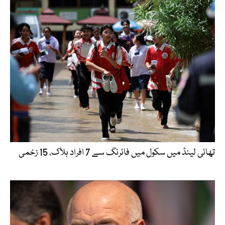
تھائی لینڈ میں سکول میں فائرنگ سے 7 افراد ہلاک، 15 زخمی