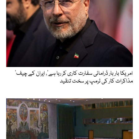
’امریکا بار بار ڈرامائی سفارت کاری کر رہا ہے‘، ایران کے چیف
مذاکرات کار کی ٹرمپ پر سخت تنقید