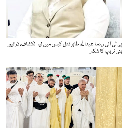
پی ٹی آئی رہنما عبداللہ طاہر قتل کیس میں نیا انکشاف، ڈرائیور
ہنی ٹریپ کا شکار