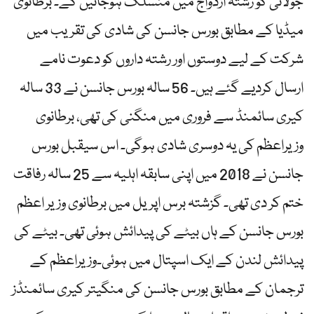
جولائی کو رشتہ ازدواج میں منسلک ہوجائیں گے۔ برطانوی
میڈیا کے مطابق بورس جانسن کی شادی کی تقریب میں
شرکت کے لیے دوستوں اور رشتہ داروں کو دعوت نامے
ارسال کردیے گئے ہیں۔ 56 سالہ بورس جانسن نے 33 سالہ
کیری سائمنڈ سے فروری میں منگنی کی تھی، برطانوی
وزیراعظم کی یہ دوسری شادی ہوگی۔ اس سیقبل بورس
جانسن نے 2018 میں اپنی سابقہ اہلیہ سے 25 سالہ رفاقت
ختم کر دی تھی۔ گزشتہ برس اپریل میں برطانوی وزیر اعظم
بورس جانسن کے ہاں بیٹے کی پیدائش ہوئی تھی۔ بیٹے کی
پیدائش لندن کے ایک اسپتال میں ہوئی۔وزیراعظم کے
ترجمان کے مطابق بورس جانسن کی منگیتر کیری سائمنڈز