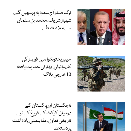
ترک صدر آج سعودیہ پہنچیں گے،
شہباز شریف، محمد بن سلمان
سے ملاقات طے
خیبرپختونخوا میں فورسز کی
کارروائیاں، بھارتی حمایت یافتہ
10 خارجی ہلاک
تاجکستان اور پاکستان کے
درمیان کرکٹ کے فروغ کے لیے
تاریخی تعاون، مفاہمتی یادداشت
پر دستخط