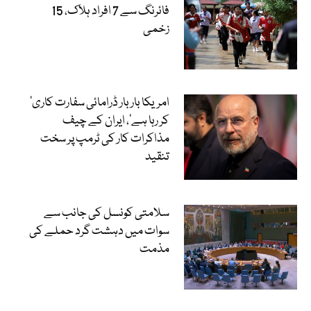
فائرنگ سے 7 افراد ہلاک، 15
زخمی
’امریکا بار بار ڈرامائی سفارت کاری
کر رہا ہے‘، ایران کے چیف
مذاکرات کار کی ٹرمپ پر سخت
تنقید
سلامتی کونسل کی جانب سے
سوات میں دہشت گرد حملے کی
مذمت