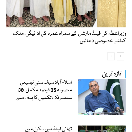
وزیراعظم کی فیلڈ مارشل کے ہمراہ عمرہ کی ادائیگی، ملک
کیلئے خصوصی دعائیں
تازہ ترین
اسلام آباد سیف سٹی توسیعی
منصوبہ 85 فیصد مکمل، 30
ستمبر تک تکمیل کا ہدف مقرر
تھائی لینڈ میں سکول میں