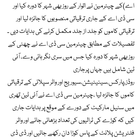
اے)کے چیئرمین نے اتوار کے روز بھی شہر کا دورہ کیا اور
سی ڈی اے کے جاری ترقیاتی منصوبوں کا جائزہ لیا اور
ترقیاتی کاموں کو جلد از جلد مکمل کرنے کی ہدایات دیں ۔
تفصیلات کے مطابق چیئرمین سی ڈی اے نے چھٹی کے
روز بھی شہر کا دورہ کیا جس میں سری نگر ہائی وے، آئی
ٹین شامل ہیں جہاں پرجاری
روڈز،پارکس،سینیٹیشن،سیوریج اور واٹر سپلائی کے ترقیاتی
کاموں کا جائزہ لیا ،چیئرمین سی ڈی اے نے آئی ٹین تھری
میں سٹیل مارکیٹ کے دورے کے موقع پر ہدایات جاری
کیں کہ کوڑے کی ٹرالیوں کی تعداد بڑھائی جائے اور واٹر
فلٹریشن پلانٹ کے پاس کوڑا دان رکھے جائیں اور ڈی ڈی