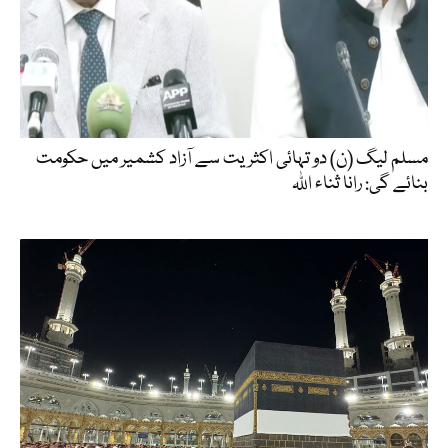
مسلم لیگ (ن) دو تہائی اکثریت سے آزاد کشمیر میں حکومت
بنائے گی: رانا ثناء اللہ