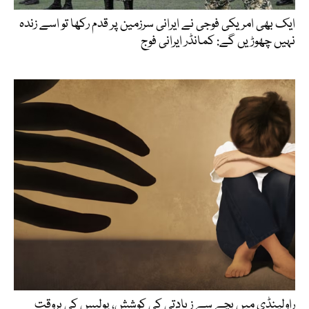
ایک بھی امریکی فوجی نے ایرانی سرزمین پر قدم رکھا تو اسے زندہ
نہیں چھوڑیں گے: کمانڈر ایرانی فوج
راولپنڈی میں بچے سے زیادتی کی کوشش، پولیس کی بروقت