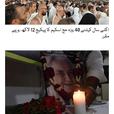
اگلے سال کیلئے 40 روزہ حج اسکیم کا پیکیج 12 لاکھ روپے
مقرر