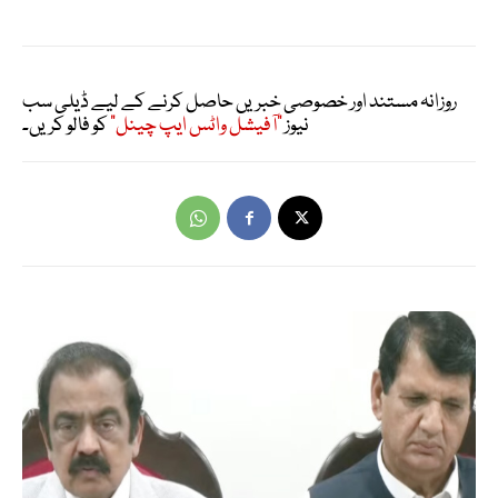
روزانہ مستند اور خصوصی خبریں حاصل کرنے کے لیے ڈیلی سب
نیوز
"آفیشل واٹس ایپ چینل"
کو فالو کریں۔