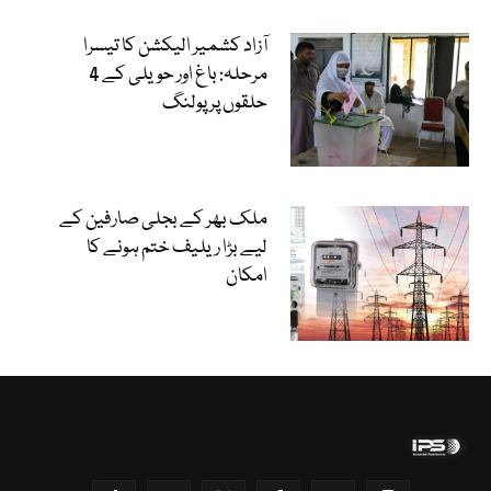
آزاد کشمیر الیکشن کا تیسرا
مرحلہ: باغ اور حویلی کے 4
حلقوں پر پولنگ
ملک بھر کے بجلی صارفین کے
لیے بڑا ریلیف ختم ہونے کا
امکان