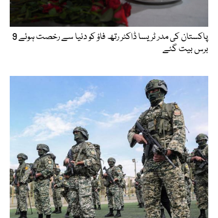
پاکستان کی مدر ٹریسا ڈاکٹر رتھ فاؤ کو دنیا سے رخصت ہوئے 9
برس بیت گئے