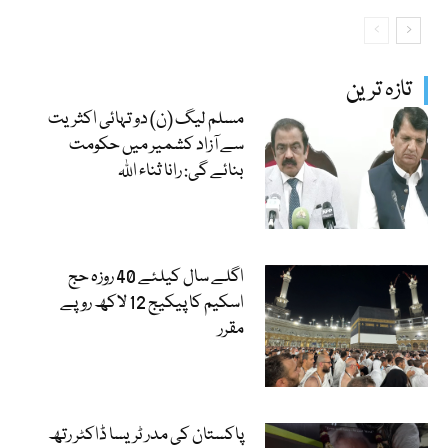
تازہ ترین
مسلم لیگ (ن) دو تہائی اکثریت
سے آزاد کشمیر میں حکومت
بنائے گی: رانا ثناء اللہ
اگلے سال کیلئے 40 روزہ حج
اسکیم کا پیکیج 12 لاکھ روپے
مقرر
پاکستان کی مدر ٹریسا ڈاکٹر رتھ