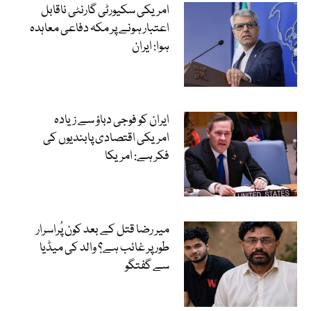
امریکی سکیورٹی گارنٹی ناقابل
اعتبار ہونے پر مکہ دفاعی معاہدہ
ہوا: ایران
ایران کو فوجی دباؤ سے زیادہ
امریکی اقتصادی پابندیوں کی
فکر ہے: امریکا
میر رضا قتل کے بعد کون پُراسرار
طور پر غائب ہے؟ والد کی میڈیا
سے گفتگو