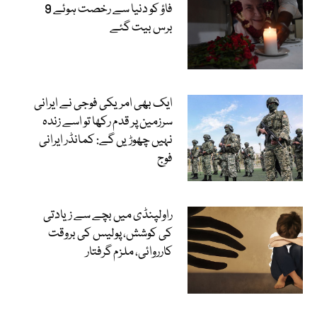
فاؤ کو دنیا سے رخصت ہوئے 9
برس بیت گئے
ایک بھی امریکی فوجی نے ایرانی
سرزمین پر قدم رکھا تو اسے زندہ
نہیں چھوڑیں گے: کمانڈر ایرانی
فوج
راولپنڈی میں بچے سے زیادتی
کی کوشش، پولیس کی بروقت
کارروائی، ملزم گرفتار