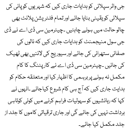
جی واٹر سپلائی کو ہدایات جاری کیں کہ شہریوں کو پانی کی
سپلائی کو یقینی بنایا جائے اور تمام فلٹریشن پلانٹ بھی
چالو حالت میں ہونے چاہئیں ۔چیئرمین سی ڈی اے نے ڈی
جی سول منیجمنٹ کو ہدایات جاری کیں کہ نالوں کی
صفائی ستھرائی کی جائے اور سیوریج کی لائنیں بھی ٹھیک
کی جائیں ۔چیئرمین سی ڈی اے نے کارپٹنگ کا کام
مکمل نہ ہونے پر برہمی کا اظہار کیا اور متعلقہ حکام کو
ہدایت جاری کیں کہ آج ہی کام شروع کیاجائے ۔انہوں نے
کہا کہ رہائشیوں کو سہولیات فراہم کرنے میں کوئی کوتاہی
برداشت نہیں کی جائے گی اور جاری ترقیاتی کاموں کا جلد از
جلد مکمل کیا جائے۔