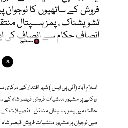
فروش کے ساتھیوں کا نوجوان پر
تشویشناک ، پمز ہسپتال منت
انصاف حکام سے انصاف کی اپ
سب نیوز
روکنے پر مشہور منشیات فروش قیصر شاہ کے سات
میں نوجوان پر مشہور منشیات فروش قیصر شاہ 