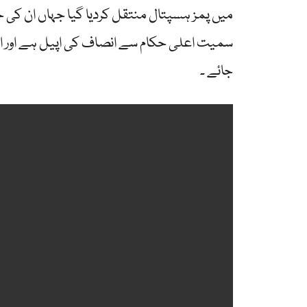
میں پمز ہسپتال منتقل کردیا گیا جہاں ان کی 
سمیت اعلی حکام سے انصاف کی اپیل ہے اور انہو
جائے ۔