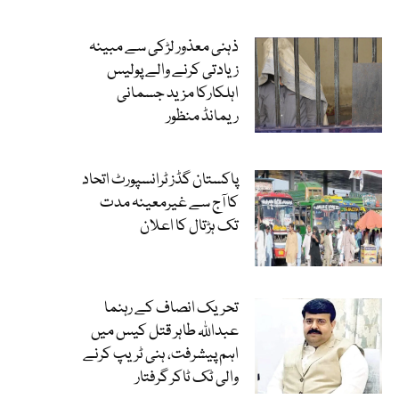
ذہنی معذور لڑکی سے مبینہ
زیادتی کرنے والے پولیس
اہلکارکا مزید جسمانی
ریمانڈ منظور
پاکستان گڈز ٹرانسپورٹ اتحاد
کا آج سے غیرمعینہ مدت
تک ہڑتال کا اعلان
تحریک انصاف کے رہنما
عبداللہ طاہر قتل کیس میں
اہم پیشرفت، ہنی ٹریپ کرنے
والی ٹک ٹاکر گرفتار