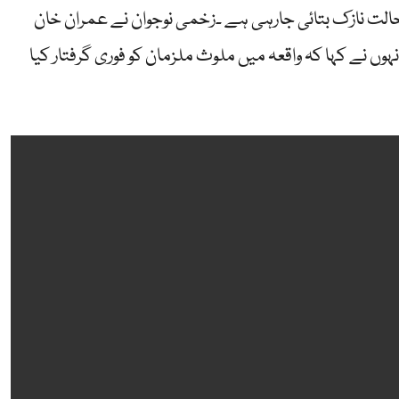
حالت نازک بتائی جارہی ہے ۔زخمی نوجوان نے عمران خان
ں نے کہا کہ واقعہ میں ملوث ملزمان کو فوری گرفتار کیا