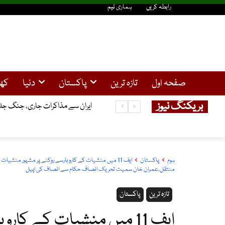
رابطہ کریں
ہماری ٹیم
صفحہ اول
تازہ ترین
پاکستان
دنیا
کھ
بریکنگ نیوز
ایران سے مذاکرات جاری، جنگ جلد
ہوم
پاکستان
ایف 11 میں منشیات کے کاروبارسے روکنے پر مشہور منشی
منتقل،عمران خان سمیت تحریک انصاف حکام سے انصاف کی اپیل
تازہ ترین
پاکستان
ایف 11 میں منشیات کے کا