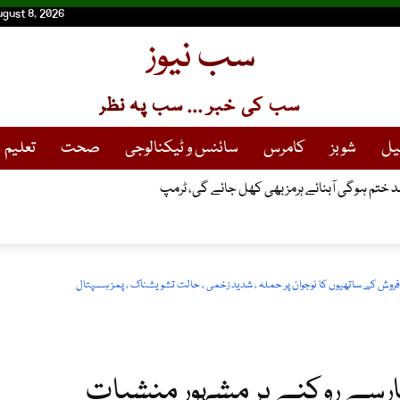
ugust 8, 2026
سب نیوز
سب کی خبر ... سب پہ نظر
یل
شوبز
کامرس
سائنس و ٹیکنالوجی
صحت
تعلیم
 ختم ہوگی آبنائے ہرمز بھی کھل جائے گی، ٹرمپ
ات فروش کے ساتھیوں کا نوجوان پر حملہ ، شدید زخمی ، حالت تشویشناک ، پمز ہسپتال
روبارسے روکنے پر مشہور منشیات