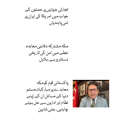
تجارتی جہازوں پر حملوں کے
جواب میں امریکا کی ایران پر
نئی پابندیاں
مکہ مشترکہ دفاعی معاہدہ
خطے میں امن کی تاریخی
دستاویز ہے، بلاول
پاکستانی قوم کو مکہ
معاہدے پر مبارکباد:مسلم
دنیا کے مسائل ان کے اپنے
نظام اور اداروں سے حل ہونے
چاہئیں، علی شاہین