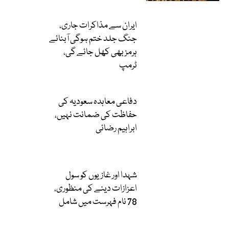
ایران سے مذاکرات جاری،
جنگ جلد ختم ہوگی آبنائے
ہرمز بھی کھل جائے گی،
ٹرمپ
دفاعی معاہدہ سعودیہ کی
حفاظت کی ضمانت نہیں،
ابراہیم رضائی
شہدا اور غازیوں کو سول
اعزازات دینے کی منظوری،
78 نام فہرست میں شامل