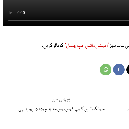
ی سب نیوز
"آفیشل واٹس ایپ چینل"
کو فالو کریں۔
پچھلی خبر
جہانگیر ترین گروپ کہیں نہیں جا رہا: چودھری پرویز الہی