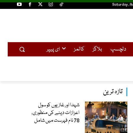
Saturday, A
دلچسپ
بلاگز
کالمز
ای پیپر
تازہ ترین
شہدا اور غازیوں کو سول
اعزازات دینے کی منظوری،
78 نام فہرست میں شامل