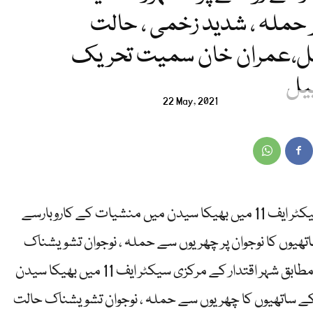
 حملہ ، شدید زخمی ، حالت
قل،عمران خان سمیت تحریک
یل
22 May, 2021
اسلام آباد (آئی پی ایس ) شہر اقتدار کے مرکزی سیکٹر ایف 11 میں بھیکا سیدن میں منشیات کے کاروبارسے
ھیوں کا نوجوان پر چھریوں سے حملہ ، نوجوان تشویشناک
حالت میں پمز ہسپتال منتقل ۔ تفصیلات کے مطابق شہر اقتدار کے مرکزی سیکٹر ایف 11 میں بھیکا سیدن
کے ساتھیوں کا چھریوں سے حملہ ، نوجوان تشویشناک حالت