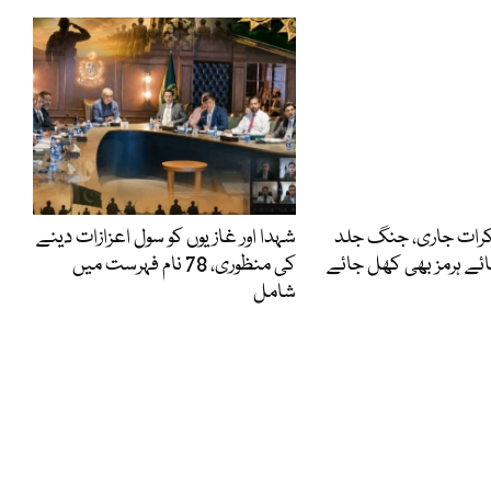
کرات جاری، جنگ جلد
شہدا اور غازیوں کو سول اعزازات دینے
ائے ہرمز بھی کھل جائے
کی منظوری، 78 نام فہرست میں
شامل