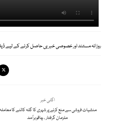
روزانہ مستند اور خصوصی خبریں حاصل کرنے کے لیے ڈیل
اگلی خبر
منشیات فروشی سے منع کرنے پر شہری کا گلہ کاٹنے کا معاملہ،
ملزمان گرفتار ، چاقو برآمد