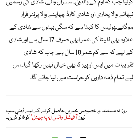
کرلیا جب کہ اوم کے والدین، سسرال والے، شادی کی رسمیں
نبھانے والا پجاری اور شادی کارڈ چھاپنے والا پرنٹر فرار
ہوگئے۔پولیس کا کہنا ہے کہ سگی بہنوں سے شادی کے
علاوہ بھی للیتا کی عمر ابھی صرف 17 سال ہے اور شادی
کے لیے کم سے کم عمر 18 سال ہے جب کہ شادی
تقریبات میں ایس او پیز کا بھی خیال نہیں رکھا گیا۔ اس
لیے تمام ذمہ داروں کو حراست میں لیا جائے گا۔
روزانہ مستند اور خصوصی خبریں حاصل کرنے کے لیے ڈیلی سب
نیوز
"آفیشل واٹس ایپ چینل"
کو فالو کریں۔