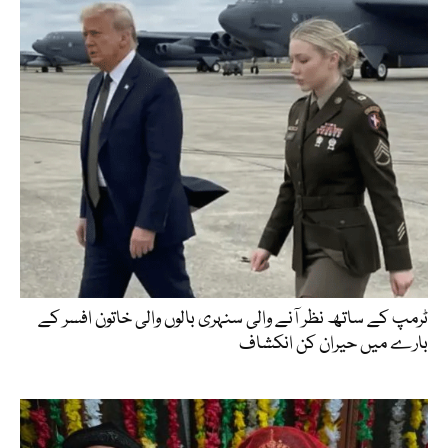
ٹرمپ کے ساتھ نظر آنے والی سنہری بالوں والی خاتون افسر کے
بارے میں حیران کن انکشاف