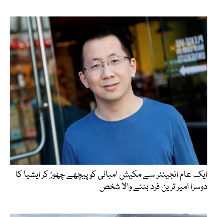
ایک عام انجینئر سے مکیش امبانی کو پیچھے چھوڑ کر ایشیا کا
دوسرا امیر ترین فرد بننے والا شخص