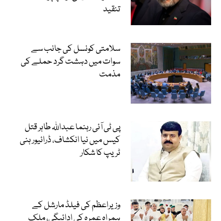
تنقید
سلامتی کونسل کی جانب سے
سوات میں دہشت گرد حملے کی
مذمت
پی ٹی آئی رہنما عبداللہ طاہر قتل
کیس میں نیا انکشاف، ڈرائیور ہنی
ٹریپ کا شکار
وزیراعظم کی فیلڈ مارشل کے
ہمراہ عمرہ کی ادائیگی، ملک