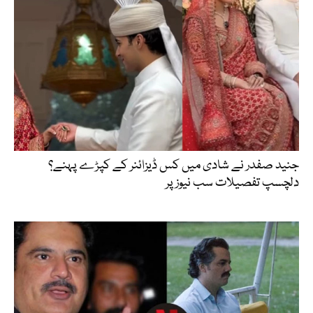
جنید صفدر نے شادی میں کس ڈیزائنر کے کپڑے پہنے؟
دلچسپ تفصیلات سب نیوز پر