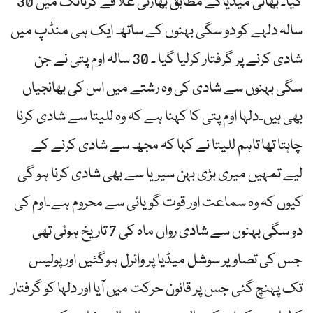
گیا۔ بھاتی میڈیاکے مطابق بھارتی علاقے کرناٹک میں 30
سالہ دلہے کو دو سگی بہنوں کے ساتھ ایک ہی منڈپ میں
شادی کرنے پر گرفتار کرلیا گیا ۔ 30 سالہ اوم پتی نے جن
سگی بہنوں سے شادی کی وہ رشتے میں اس کی بھانجیاں
بھی ہیں۔دلہا اوم پتی کا کہنا ہے کہ وہ للیتا سے شادی کرنا
چاہتا تھا تاہم للیتا نے کہا کہ مجھ سے شادی کرنے کے
لیے تمہیں میری بڑی بہن سیریا سے بھی شادی کرنا ہو گی
کیوں کہ وہ سماعت اور قوت گویائی سے محروم ہے۔اوم کی
دو سگی بہنوں سے شادی رواں ماہ کی 7 تاریخ ہوئی تھی
جس کی تصاویر سوشل میڈیا پر وائرل ہوگئیں اور پولیس
تک پہنچ گئی جس پر قانون حرکت میں آیا اور دلہا کو گرفتار