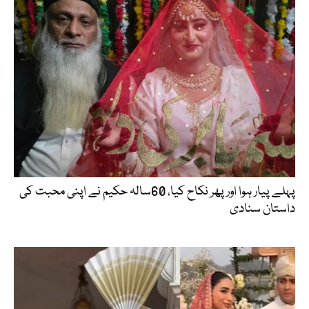
پہلے پیار ہوا اور پھر نکاح کیا، 60سالہ حکیم نے اپنی محبت کی
داستان سنادی