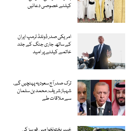
کیلئے خصوصی دعائیں
امریکی صدر ڈونلڈ ٹرمپ ایران
کے ساتھ جاری جنگ کے جلد
خاتمے کیلئے پر امید
ترک صدر آج سعودیہ پہنچیں گے،
شہباز شریف، محمد بن سلمان
سے ملاقات طے
خیبرپختونخوا میں فورسز کی