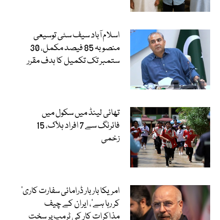
اسلام آباد سیف سٹی توسیعی
منصوبہ 85 فیصد مکمل، 30
ستمبر تک تکمیل کا ہدف مقرر
تھائی لینڈ میں سکول میں
فائرنگ سے 7 افراد ہلاک، 15
زخمی
’امریکا بار بار ڈرامائی سفارت کاری
کر رہا ہے‘، ایران کے چیف
مذاکرات کار کی ٹرمپ پر سخت