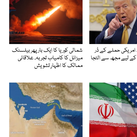
 امریکی حملے کے ڈر
شمالی کوریا کا ایک بار پھر بیلسٹک
کے لیے مجھ سے التجا
میزائل کا کامیاب تجربہ، علاقائی
ممالک کا اظہارِ تشویش