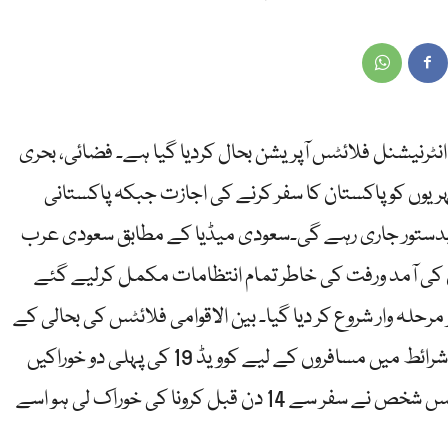
رنیشنل فلائٹس آپریشن بحال کردیا گیا ہے۔ فضائی، بحری
ہریوں کو پاکستان کا سفر کرنے کی اجازت جبکہ پاکستانی
 بدستور جاری رہے گی۔سعودی میڈیا کے مطابق سعودی عرب
 کی آمد ورفت کی خاطر تمام انتظامات مکمل کرلیے گئے
رحلہ وار شروع کر دیا گیا۔ بین الاقوامی فلائٹس کی بحالی کے
لئے مسافروں کو مشروط اجازت دی گئی ہے ان شرائط میں مسافروں کے لیے کوویڈ 19 کی پہلی دو خوراکیں
لینے کی شرط لازمی قرار دی گئی ہے تاہم اگر جس شخص نے سفر سے 14 دن قبل کرونا کی خوراک لی ہو اسے