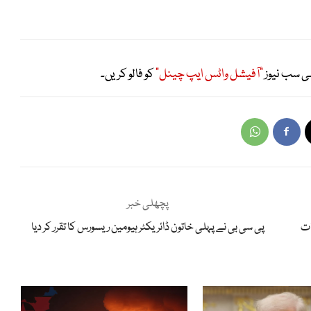
ی سب نیوز
"آفیشل واٹس ایپ چینل"
کو فالو کریں۔
پچھلی خبر
ات
پی سی بی نے پہلی خاتون ڈائریکٹر ہیومین ریسورس کا تقرر کر دیا