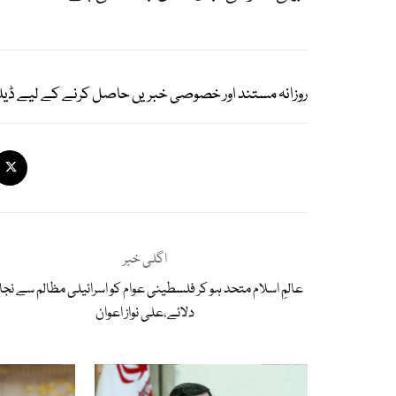
روزانہ مستند اور خصوصی خبریں حاصل کرنے کے لیے ڈیل
اگلی خبر
عالمِ اسلام متحد ہو کر فلسطینی عوام کو اسرائیلی مظالم سے نج
دلائے،علی نواز اعوان