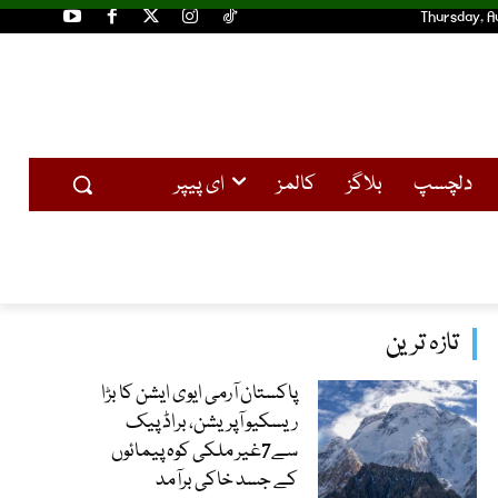
Thursday, A
دلچسپ
بلاگز
کالمز
ای پیپر
تازہ ترین
پاکستان آرمی ایوی ایشن کا بڑا
ریسکیو آپریشن، براڈ پیک
سے7غیر ملکی کوہ پیمائوں
کے جسد خاکی برآمد