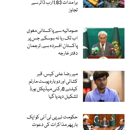
برآمدات 1.83ارب ڈالر سے
تجاوز
صومالیہ سے پاکستانی مغوی
اب تک رہا نہ ہوسکے جس پر
پاکستان افسردہ ہے، ترجمان
دفتر خارجہ
میر رضا علی کیس، قبر
کشائی اور دوبارہ پوسٹ مارٹم
کیلئے 8رکنی میڈیکل بورڈ
تشکیل دیدیا گیا
حکومت نے پی ٹی آئی کو ایک
بارپھر مذاکرات کی دعوت