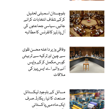
بلوچستان اسمبلی تحلیل
کرکے شفاف انتخابات کرائے
جائیں، سیاسی جماعتوں کی
آل پارٹیز کانفرنس کا مطالبہ
وفاقی وزیر داخلہ محسن نقوی
سے چین اور ترکیہ سے تربیتی
کورس مکمل کرکے واپس
آنے والے اے ایس پیز کی
ملاقات
مسائل کے باوجود ٹیکسٹائل
صنعت کا نیا ریکارڈ، صرف
ایک ماہ میں پاکستانی