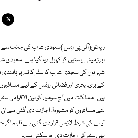
ریاض(آئی پی ایس )سعودی عرب کی جانب سے انٹ
اور زمینی راستوں کو کھول دیا گیا ہے۔ سعودی ش
شہریوں کی سعودی عرب کا سفر کرنے پر پابندی
کے بری، بحری اور فضائی روٹس کے لیے مسافروں
ہیں۔ مملکت میں آج سوموار کو بین الاقوامی سفر م
بھی سفر کی اجازت دی جا سکتی ہے۔