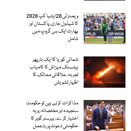
ویمنز ٹی 20ایشیا کپ 2026
کا شیڈول جاری، پاکستان اور
بھارت ایک ہی گروپ میں
شامل
شمالی کوریا کا ایک بار پھر
بیلسٹک میزائل کا کامیاب
تجربہ، علاقائی ممالک کا
اظہارِ تشویش
مذاکرات کرنے ہیں تو حکومت
سنجیدہ اور مخلصانہ رویہ
اختیار کرے، بیرسٹر گوہر کا
حکومتی دعوت پر ردعمل