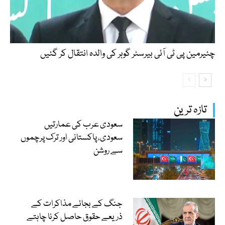
چئیرمین پی ٹی آئی بیرسٹر گوہر کی والدہ انتقال کر گئیں
تازہ ترین
سعودی عرب کی عمارتیں
سعودی، پاکستانی اور ترک پرچموں
سے روشن
جنگ کے بجائے مذاکرات کے
ذریعے حقوق حاصل کرنا چاہتے