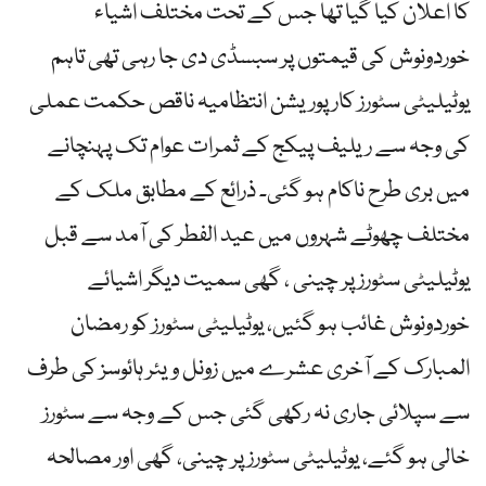
کا اعلان کیا گیا تھا جس کے تحت مختلف اشیاء
خوردونوش کی قیمتوں پر سبسڈی دی جا رہی تھی تاہم
یوٹیلیٹی سٹورز کارپوریشن انتظامیہ ناقص حکمت عملی
کی وجہ سے ریلیف پیکج کے ثمرات عوام تک پہنچانے
میں بری طرح ناکام ہو گئی۔ ذرائع کے مطابق ملک کے
مختلف چھوٹے شہروں میں عید الفطر کی آمد سے قبل
یوٹیلیٹی سٹورز پر چینی ، گھی سمیت دیگر اشیائے
خوردونوش غائب ہو گئیں، یوٹیلیٹی سٹورز کو رمضان
المبارک کے آخری عشرے میں زونل ویئر ہائوسز کی طرف
سے سپلائی جاری نہ رکھی گئی جس کے وجہ سے سٹورز
خالی ہو گئے، یوٹیلیٹی سٹورز پر چینی، گھی اور مصالحہ