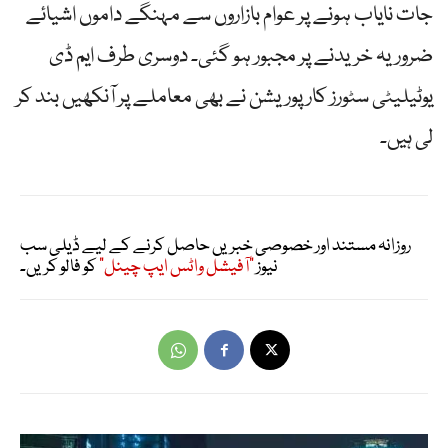
جات نایاب ہونے پر عوام بازاروں سے مہنگے داموں اشیائے
ضروریہ خریدنے پر مجبور ہو گئی۔ دوسری طرف ایم ڈی
یوٹیلیٹی سٹورز کارپوریشن نے بھی معاملے پر آنکھیں بند کر
لی ہیں۔
روزانہ مستند اور خصوصی خبریں حاصل کرنے کے لیے ڈیلی سب
نیوز
"آفیشل واٹس ایپ چینل"
کو فالو کریں۔