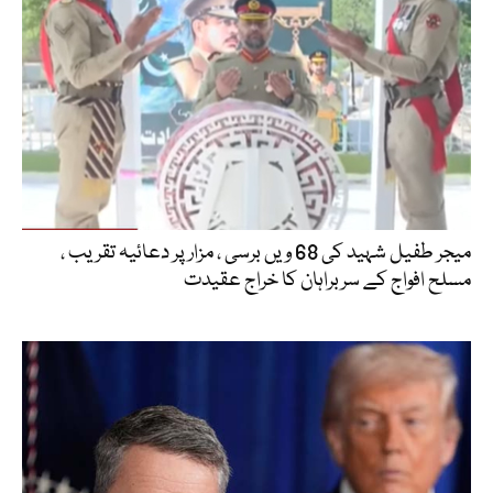
میجر طفیل شہید کی 68 ویں برسی ، مزار پر دعائیہ تقریب ،
مسلح افواج کے سربراہان کا خراج عقیدت