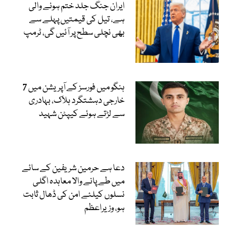
ایران جنگ جلد ختم ہونے والی
ہے، تیل کی قیمتیں پہلے سے
بھی نچلی سطح پر آئیں گی، ٹرمپ
ہنگو میں فورسز کے آپریشن میں 7
خارجی دہشتگرد ہلاک، بہادری
سے لڑتے ہوئے کیپٹن شہید
دعا ہے حرمین شریفین کے سائے
میں طے پانے والا معاہدہ اگلی
نسلوں کیلئے امن کی ڈھال ثابت
ہو، وزیراعظم