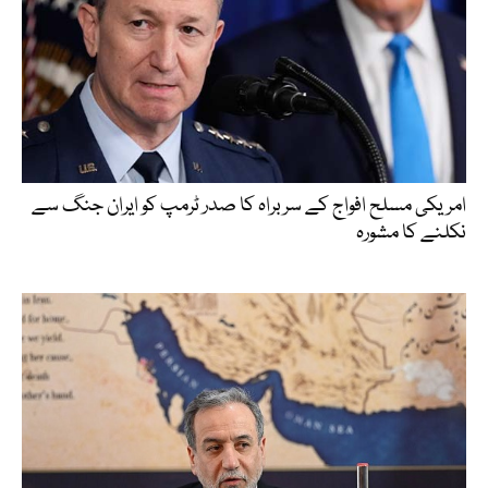
امریکی مسلح افواج کے سربراہ کا صدر ٹرمپ کو ایران جنگ سے
نکلنے کا مشورہ