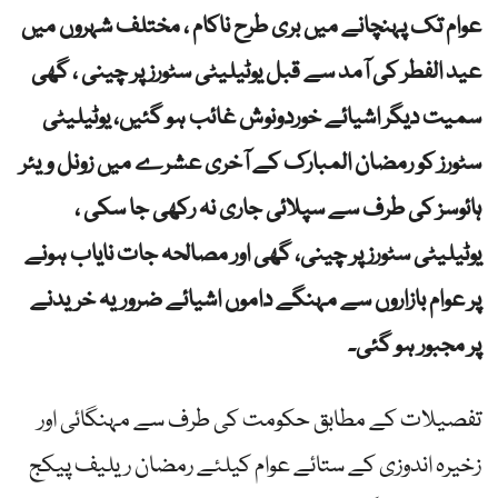
عوام تک پہنچانے میں بری طرح ناکام ، مختلف شہروں میں
عید الفطر کی آمد سے قبل یوٹیلیٹی سٹورز پر چینی ، گھی
سمیت دیگر اشیائے خوردونوش غائب ہو گئیں، یوٹیلیٹی
سٹورز کو رمضان المبارک کے آخری عشرے میں زونل ویئر
ہائوسز کی طرف سے سپلائی جاری نہ رکھی جا سکی ،
یوٹیلیٹی سٹورز پر چینی، گھی اور مصالحہ جات نایاب ہونے
پر عوام بازاروں سے مہنگے داموں اشیائے ضروریہ خریدنے
پر مجبور ہو گئی۔
تفصیلات کے مطابق حکومت کی طرف سے مہنگائی اور
زخیرہ اندوزی کے ستائے عوام کیلئے رمضان ریلیف پیکج