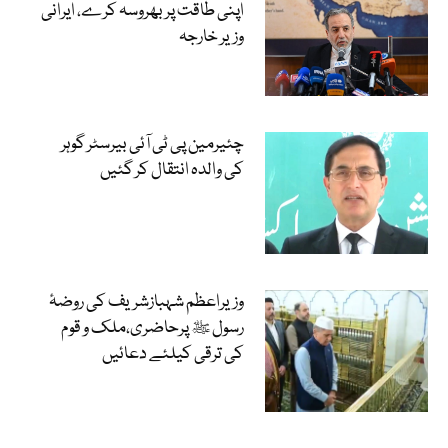
اپنی طاقت پر بھروسہ کرے، ایرانی
وزیر خارجہ
چئیرمین پی ٹی آئی بیرسٹر گوہر
کی والدہ انتقال کر گئیں
وزیراعظم شہبازشریف کی روضۂ
رسول ﷺ پرحاضری،ملک و قوم
کی ترقی کیلئے دعائیں