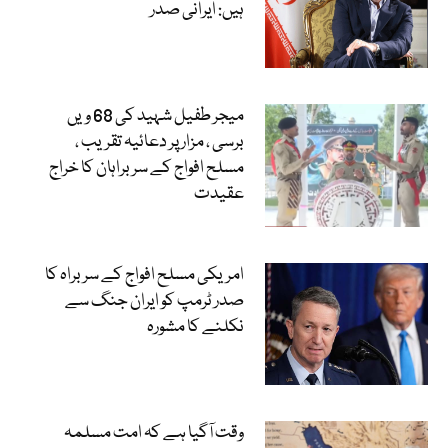
ہیں: ایرانی صدر
میجر طفیل شہید کی 68 ویں
برسی ، مزار پر دعائیہ تقریب ،
مسلح افواج کے سربراہان کا خراج
عقیدت
امریکی مسلح افواج کے سربراہ کا
صدر ٹرمپ کو ایران جنگ سے
نکلنے کا مشورہ
وقت آگیا ہے کہ امت مسلمہ