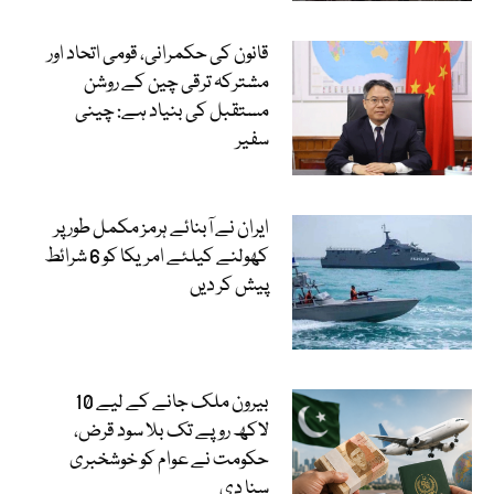
قانون کی حکمرانی، قومی اتحاد اور
مشترکہ ترقی چین کے روشن
مستقبل کی بنیاد ہے: چینی
سفیر
ایران نے آبنائے ہرمز مکمل طور پر
کھولنے کیلئے امریکا کو 6 شرائط
پیش کر دیں
بیرون ملک جانے کے لیے 10
لاکھ روپے تک بلا سود قرض،
حکومت نے عوام کو خوشخبری
سنا دی