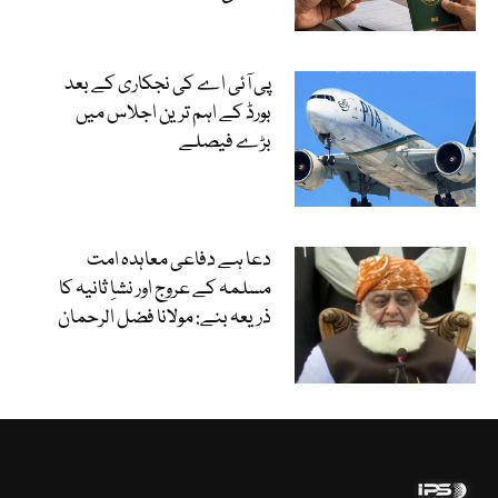
پی آئی اے کی نجکاری کے بعد
بورڈ کے اہم ترین اجلاس میں
بڑے فیصلے
دعا ہے دفاعی معاہدہ امت
مسلمہ کے عروج اور نشاِ ثانیہ کا
ذریعہ بنے: مولانا فضل الرحمان