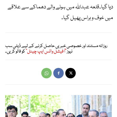
دیا گیا۔قلعہ عبداللہ میں ہونے والے دھماکے سے علاقے
میں خوف و ہراس پھیل گیا۔
روزانہ مستند اور خصوصی خبریں حاصل کرنے کے لیے ڈیلی سب
نیوز
"آفیشل واٹس ایپ چینل"
کو فالو کریں۔