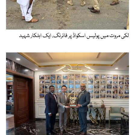
لکی مروت میں پولیس اسکواڈ پر فائرنگ، ایک اہلکار شہید