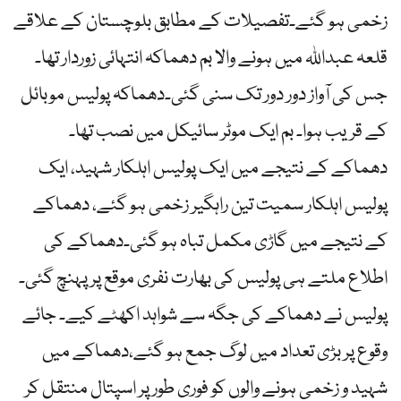
زخمی ہو گئے۔تفصیلات کے مطابق بلوچستان کے علاقے
قلعہ عبداللہ میں ہونے والا بم دھماکہ انتہائی زوردار تھا۔
جس کی آواز دور دور تک سنی گئی۔دھماکہ پولیس موبائل
کے قریب ہوا۔ بم ایک موٹر سائیکل میں نصب تھا۔
دھماکے کے نتیجے میں ایک پولیس اہلکار شہید، ایک
پولیس اہلکار سمیت تین راہگیر زخمی ہو گئے، دھماکے
کے نتیجے میں گاڑی مکمل تباہ ہو گئی۔دھماکے کی
اطلاع ملتے ہی پولیس کی بھارت نفری موقع پر پہنچ گئی۔
پولیس نے دھماکے کی جگہ سے شواہد اکھٹے کیے۔ جائے
وقوع پر بڑی تعداد میں لوگ جمع ہو گئے،دھماکے میں
شہید و زخمی ہونے والوں کو فوری طور پر اسپتال منتقل کر