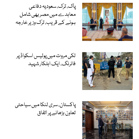
پاک، ترک، سعودیہ دفاعی
معاہدے میں مصر بھی شامل
ہونے کے قریب، ترک وزیر خارجہ
لکی مروت میں پولیس اسکواڈ پر
فائرنگ، ایک اہلکار شہید
پاکستان، سری لنکا میں سیاحتی
تعاون بڑھانے پر اتفاق