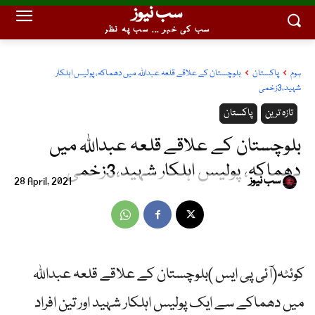
سب نیوز
سب کی خبر ... سب پہ نظر
ہوم
پاکستان
بلوچستان کے علاقے قلعہ عبداللہ میں دھماکہ، پولیس اہلکار
شہید،3زخمی
تازہ ترین
پاکستان
بلوچستان کے علاقے قلعہ عبداللہ میں
دھماکہ، پولیس اہلکار شہید،3زخمی
سب نیوز
28 April, 2021
کوئٹہ(آئی پی ایس )بلوچستان کے علاقے قلعہ عبداللہ
میں دھماکے سے ایک پولیس اہلکار شہید اور تین افراد