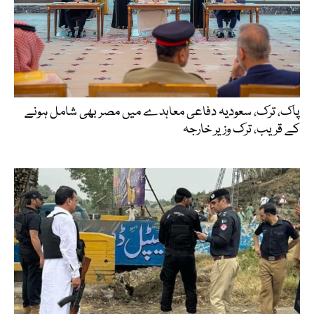
پاک، ترک، سعودیہ دفاعی معاہدے میں مصر بھی شامل ہونے
کے قریب، ترک وزیر خارجہ