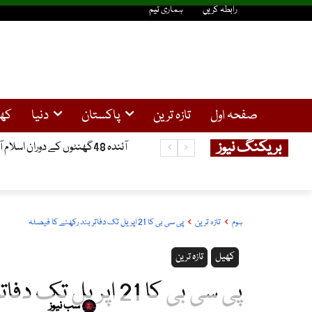
رابطہ کریں
ہماری ٹیم
صفحہ اول
تازہ ترین
پاکستان
دنیا
کھ
بریکنگ نیوز
آئندہ 48گھنٹوں کے دوران اسلام آباد، خیبرپختونخوا، آزاد کشمیر،میں بارش کا امکان ، دریاوں میں طغیانی کا خدشہ
ہوم
تازہ ترین
پی سی بی کا 21 اپریل تک دفاتر بند رکھنے کا فیصلہ
کھیل
تازہ ترین
پی سی بی کا 21 اپریل تک دفاتر بند رکھنے کا فیصلہ
سب نیوز