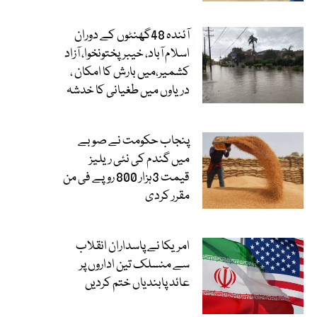
آئندہ 48گھنٹوں کے دوران
اسلام آباد، خیبرپختونخوا، آزاد
کشمیر،میں بارش کا امکان ،
دریاوں میں طغیانی کا خدشہ
پنجاب حکومت نے صوبے
میں گندم کی نئی ریلیز
قیمت 3ہزار 800 روپے فی من
مقرر کردی
امریکا نے پاسداران انقلاب
سے منسلک تین اداروں پر
عائد پابندیاں ختم کردیں