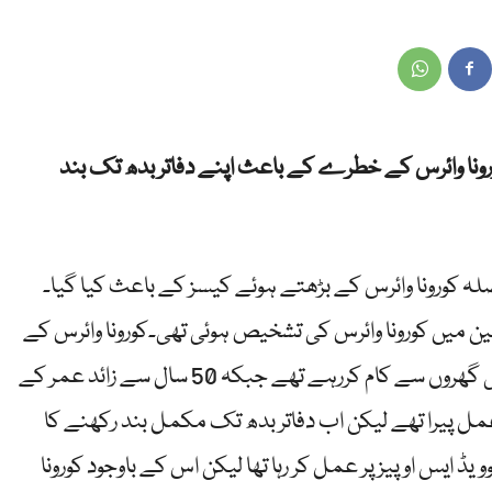
ورونا وائرس کے خطرے کے باعث اپنے دفاتر بدھ تک بند
لہ کورونا وائرس کے بڑھتے ہوئے کیسز کے باعث کیا گیا۔
ن میں کورونا وائرس کی تشخیص ہوئی تھی۔کورونا وائرس کے
سبب پی سی بی کے 70 فیصد ملازمین پہلے ہی گھروں سے کام کررہے تھے جبکہ 50 سال سے زائد عمر کے
مل پیرا تھے لیکن اب دفاتر بدھ تک مکمل بند رکھنے کا
ایس او پیز پر عمل کر رہا تھا لیکن اس کے باوجود کورونا