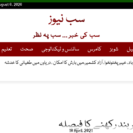
ugust 6, 2026
سب نیوز
سب کی خبر ... سب پہ نظر
یل
شوبز
کامرس
سائنس و ٹیکنالوجی
صحت
تعلیم
18 April, 2021