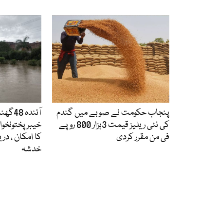
پنجاب حکومت نے صوبے میں گندم
آئندہ 
کی نئی ریلیز قیمت 3ہزار 800 روپے
خیبرپختونخوا،
فی من مقرر کردی
کا امکان ، در
خدشہ