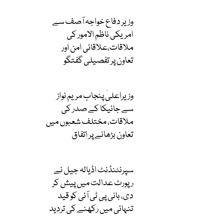
وزیر دفاع خواجہ آصف سے
امریکی ناظم الامور کی
ملاقات،علاقائی امن اور
تعاون پر تفصیلی گفتگو
وزیراعلیٰ پنجاب مریم نواز
سے جائیکا کے صدر کی
ملاقات، مختلف شعبوں میں
تعاون بڑھانے پر اتفاق
سپرنٹنڈنٹ اڈیالہ جیل نے
رپورٹ عدالت میں پیش کر
دی، بانی پی ٹی آئی کو قید
تنہائی میں رکھنے کی تردید