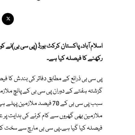
اسلام آباد، پاکستان کرکٹ بورڈ (پی سی بی)نے ک
رکھنے کا فیصلہ کیا ہے۔
پی سی بی ذرائع کے مطابق دفاتر کی بندش کا فیص
گزشتہ ہفتے کے دوران پی سی بی کے پانچ ملازمی
ملازمین بھی گھروں سے کام کرنے کی ہدایت پر ع
فیصلہ کیا گیا ہے۔پی سی بی مارچ سے سخت کوویڈ 