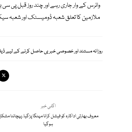
وائرس کے وار جاری رہے اور چند روز قبل پی سی بی
ملازمین کا تعلق شعبہ ڈومیسٹک اور شعبہ سیکی
روزانہ مستند اور خصوصی خبریں حاصل کرنے کے لیے ڈیل
اگلی خبر
معروف بھارتی اداکارہ کو فیشل کرانا مہنگا پڑگیا، پہچاننا مشک
ہوگیا