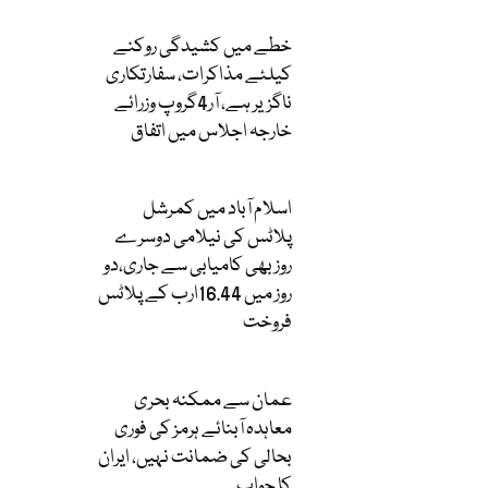
خطے میں کشیدگی روکنے
کیلئے مذاکرات، سفارتکاری
ناگزیر ہے، آر4گروپ وزرائے
خارجہ اجلاس میں اتفاق
اسلام آباد میں کمرشل
پلاٹس کی نیلامی دوسرے
روز بھی کامیابی سے جاری،دو
روز میں 16.44ارب کے پلاٹس
فروخت
عمان سے ممکنہ بحری
معاہدہ آبنائے ہرمز کی فوری
بحالی کی ضمانت نہیں، ایران
کا جواب