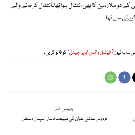
 کے دو ملازمین کا بھی انتقال ہوا تھا۔انتقال کرجانے والے
ورٹی سے تھا۔
ی سب نیوز
"آفیشل واٹس ایپ چینل"
کو فالو کریں۔
پچھلی خبر
ل
فردوس عاشق اعوان کی طبیعت ناساز، اسپتال منتقل