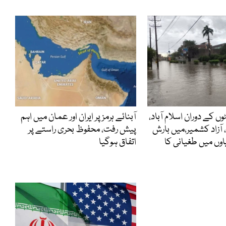
48گھنٹوں کے دوران اسلام آباد،
آبنائے ہرمز پر ایران اور عمان میں اہم
 آزاد کشمیر،میں بارش
پیش رفت، محفوظ بحری راستے پر
یاوں میں طغیانی کا
اتفاق ہوگیا