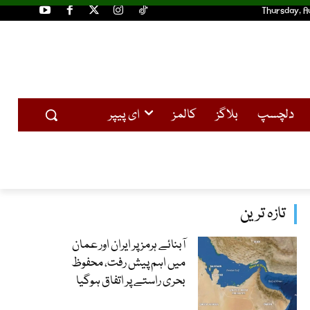
Thursday, A
دلچسپ
بلاگز
کالمز
ای پیپر
تازہ ترین
آبنائے ہرمز پر ایران اور عمان
میں اہم پیش رفت، محفوظ
بحری راستے پر اتفاق ہوگیا