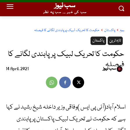
سب نیوز
سب کی خبر ... سب پہ نظر
ہوم
پاکستان
حکومت کا تحریک لبیک پر پابندی لگانے کا فیصلہ
تازہ ترین
پاکستان
حکومت کا تحریک لبیک پر پابندی لگانے کا
فیصلہ
سب نیوز
14 April, 2021
اسلام آباد(آئی پی ایس )وفاقی وزیر داخلہ شیخ رشید نے کہا
ہے کہ حکومت نے تحریک لبیک پاکستان پر پابندی