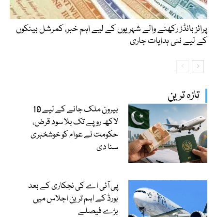
پرائز بانڈز رکھنے والے شہریوں کے لیے اہم خبر، کمرشل بینکوں
کے لیے نئی ہدایات جاری
تازہ ترین
بیرون ملک جانے کے لیے 10
لاکھ روپے تک بلا سود قرض،
حکومت نے عوام کو خوشخبری
سنا دی
پی آئی اے کی نجکاری کے بعد
بورڈ کے اہم ترین اجلاس میں
بڑے فیصلے