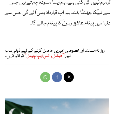
ترمیم نہیں کی گئی ہے، ہم ایسا مسودہ چاہتے ہیں جس
سے نبیۖکا جھنڈا بلند ہو، اب قرارداد وہی آئے گی جس سے
دنیا میں پیغام عاشق رسولۖ کا پیغام جائے گا۔
روزانہ مستند اور خصوصی خبریں حاصل کرنے کے لیے ڈیلی سب
نیوز
"آفیشل واٹس ایپ چینل"
کو فالو کریں۔