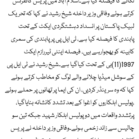
لگانے کا فیصلہ کیا ہے۔اسلام آباد میں پریس کانفرنس
کرتے ہوئے وفاقی وزیر داخلہ شیخ رشید نے کہا کہ تحریک
لبیک پاکستان پر انسداد دہشتگردی ایکٹ کے تحت
پابندی کا فیصلہ کیا ہے، ٹی ایل پی پر پابندی کی سمری
کابینہ کو بھجوارہے ہیں، فیصلہ اینٹی ٹیررازم ایکٹ
1997(11)بی کے تحت کیاگیا ہے۔شیخ رشید نے ٹی ایل پی
کے سوشل میڈیا چلانے والے لوگ کو مخاطب کرتے ہوئے
کہا کہ وہ سرینڈر کردیں، ان کی ایما پر تھانوں پر حملے ہوئے
،پولیس اہلکاروں کو اغوا کے بعد تشدد کانشانہ بنایاگیا،
پرتشدد واقعات میں دو پولیس اہلکار شہید جبکہ تین سو
چالیس سے زائد زخمی ہوئے۔وفاقی وزیر داخلہ نے پریس