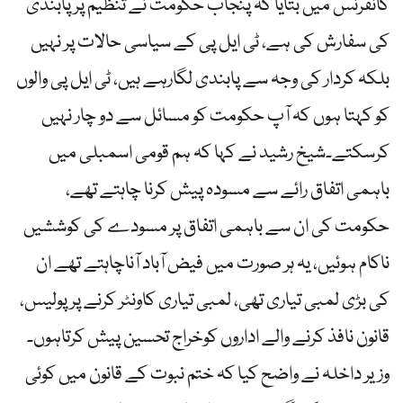
کانفرنس میں بتایا کہ پنجاب حکومت نے تنظیم پر پابندی
کی سفارش کی ہے، ٹی ایل پی کے سیاسی حالات پر نہیں
بلکہ کردار کی وجہ سے پابندی لگارہے ہیں، ٹی ایل پی والوں
کو کہتا ہوں کہ آپ حکومت کو مسائل سے دو چار نہیں
کرسکتے۔شیخ رشید نے کہا کہ ہم قومی اسمبلی میں
باہمی اتفاق رائے سے مسودہ پیش کرنا چاہتے تھے،
حکومت کی ان سے باہمی اتفاق پر مسودے کی کوششیں
ناکام ہوئیں، یہ ہر صورت میں فیض آباد آناچاہتے تھے ان
کی بڑی لمبی تیاری تھی، لمبی تیاری کاونٹر کرنے پر پولیس،
قانون نافذ کرنے والے اداروں کوخراج تحسین پیش کرتاہوں۔
وزیر داخلہ نے واضح کیا کہ ختم نبوت کے قانون میں کوئی