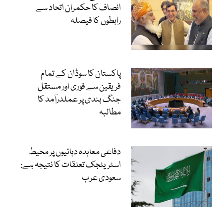
انصاف کا حکمران اتحاد سے
رابطوں کا فیصلہ
پاکستان کا سوڈان کے تمام
فریقین سے فوری اور مستقل
جنگ بندی پر عملدرآمد کا
مطالبہ
دفاعی معاہدہ دہائیوں پر محیط
اسٹریٹجک تعلقات کا نتیجہ ہے:
سعودی عرب