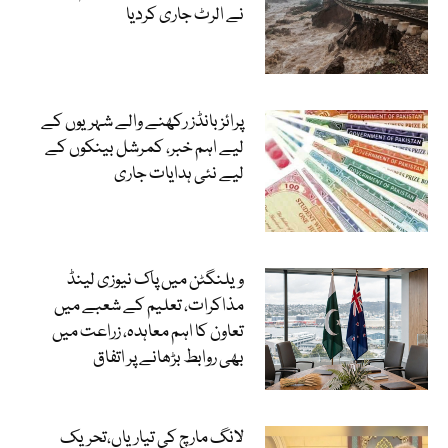
نے الرٹ جاری کردیا
پرائز بانڈز رکھنے والے شہریوں کے
لیے اہم خبر، کمرشل بینکوں کے
لیے نئی ہدایات جاری
ویلنگٹن میں پاک نیوزی لینڈ
مذاکرات، تعلیم کے شعبے میں
تعاون کا اہم معاہدہ، زراعت میں
بھی روابط بڑھانے پر اتفاق
لانگ مارچ کی تیاریاں،تحریک