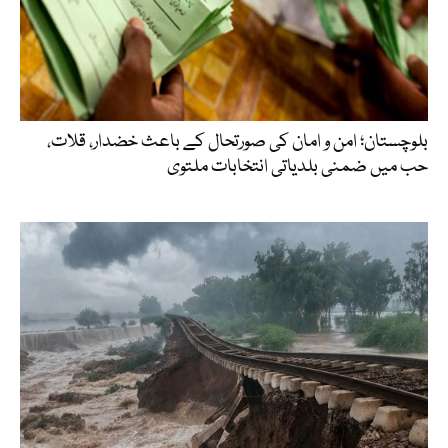
بلوچستان؛ امن و امان کی صورتحال کے باعث خضدار، قلات،
حب میں ضمنی بلدیاتی انتخابات ملتوی