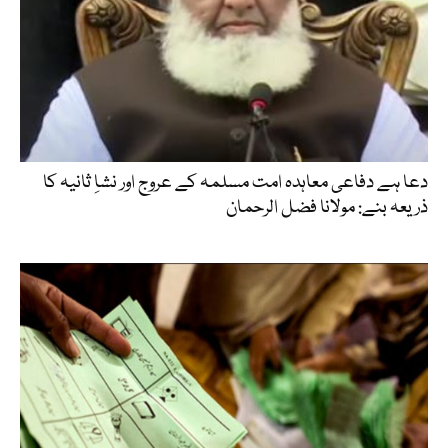
دعا ہے دفاعی معاہدہ امت مسلمہ کے عروج اور نشاِ ثانیہ کا
ذریعہ بنے: مولانا فضل الرحمان