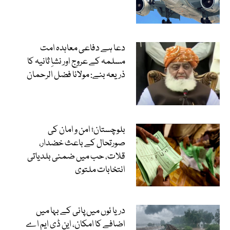
دعا ہے دفاعی معاہدہ امت
مسلمہ کے عروج اور نشاِ ثانیہ کا
ذریعہ بنے: مولانا فضل الرحمان
بلوچستان؛ امن و امان کی
صورتحال کے باعث خضدار،
قلات، حب میں ضمنی بلدیاتی
انتخابات ملتوی
دریا ئوں میں پانی کے بہا میں
اضافے کا امکان، این ڈی ایم اے