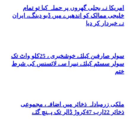
امریکا نے بجلی گھروں پر حملہ کیا تو تمام
خلیجی ممالک کو اندھیرے میں ڈبو دینگے، ایران
نے خبردار کر دیا
سولر صارفین کیلئے خوشخبری ، 25کلو واٹ تک
سولر سسٹم کیلئے نیپرا سے لائسنس کی شرط
ختم
ملکی زرمبادلہ ذخائر میں اضافہ، مجموعی
ذخائر 22ارب 47کروڑ ڈالر تک پہنچ گئے