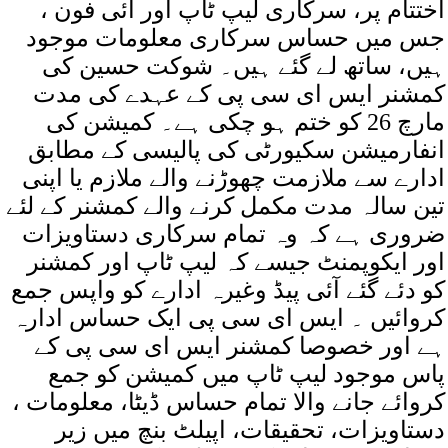
اختتام پر، سرکاری لیپ ٹاپ اور آئی فون ،
جس میں حساس سرکاری معلومات موجود
ہیں، ساتھ لے گئے ہیں۔ شوکت حسین کی
کمشنر ایس ای سی پی کے عہدے کی مدت
مارچ 26 کو ختم ہو چکی ہے۔ کمیشن کی
انفارمیشن سکیورٹی کی پالیسی کے مطابق
ادارے سے ملازمت چھوڑنے والے ملازم یا اپنی
تین سالہ مدت مکمل کرنے والے کمشنر کے لئے
ضروری ہے کہ وہ تمام سرکاری دستاویزات
اور ایکوپمنٹ جیسے کہ لیپ ٹاپ اور کمشنر
کو دئے گئے آئی پیڈ وغیرہ ادارے کو واپس جمع
کروائیں ۔ ایس ای سی پی ایک حساس ادارہ
ہے اور خصوصا کمشنر ایس ای سی پی کے
پاس موجود لیپ ٹاپ میں کمیشن کو جمع
کروائے جانے والا تمام حساس ڈیٹا، معلومات ،
دستاویزات، تحقیقات، اپیلٹ بنچ میں زیر