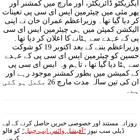
ایگزیکٹو ڈائریکٹر، اور مارچ میں کمشنر اور
پھر مئی میں چیئرمین ایس ای سی پی تعینات
کر دیا گیا تھا۔ وزیراعظم عمران خان نے اپنی
الیکشن کمپئن میں ہی چیئرمین ایس ای سی
پی کے عہدے سے ہٹانے کا اعلان کر دیا تھا۔
وزیراعظم بننے کے بعد اکتوبر 19 کو شوکت
حسین کو چیئرمین ایس ای سی پی کے عہدے
سے ہٹا دیا گیا تھا ، تاہم وہ ایس ای سی پی
کے کمیشن میں بطور کمشنر موجود رہے اور
ان کی تین سالہ مدت مارچ 26 مکمل ہو گئی
ہے۔
روزانہ مستند اور خصوصی خبریں حاصل کرنے کے لیے
ڈیلی سب نیوز
"آفیشل واٹس ایپ چینل"
کو فالو
کریں۔