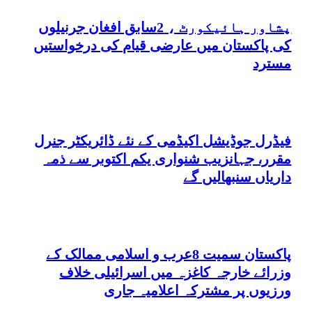
پشاور ہائیکورٹ ، 2سابق افغان جرنیلوں
کی پاکستان میں عارضی قیام کی درخواستیں
مسترد
فیڈرل جوڈیشل اکیڈمی کے نئے ڈائریکٹر جنرل
مقرر، جہانزیب شنواری یکم اکتوبر سے ذمہ
داریاں سنبھالیں گے
پاکستان سمیت 8عرب و اسلامی ممالک کے
وزرائے خارجہ کاغزہ میں اسرائیلی خلاف
ورزیوں پر مشترکہ اعلامیہ جاری