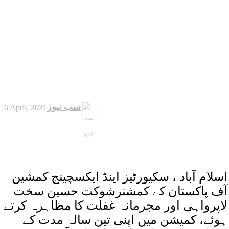
سب نیوز
6 April, 2021
اسلام آباد ، سکیورٹیز اینڈ ایکسچینج کمشین
آف پاکستان کے کمشنرشوکت حسین سخت
لاپرواہی اور مجرمانہ غفلت کا مظاہرہ کرتے
ہوئے، کمیشن میں اپنی تین سالہ مدت کے