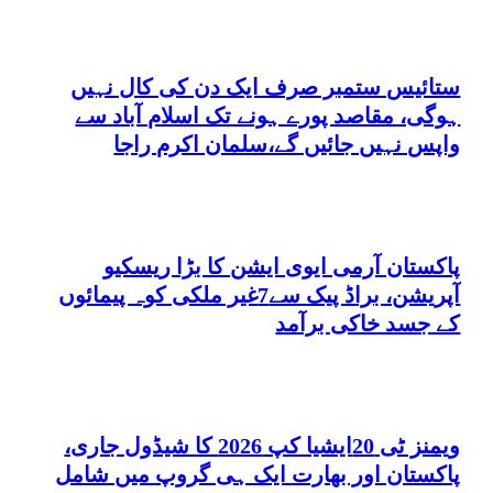
ستائیس ستمبر صرف ایک دن کی کال نہیں
ہوگی، مقاصد پورے ہونے تک اسلام آباد سے
واپس نہیں جائیں گے،سلمان اکرم راجا
پاکستان آرمی ایوی ایشن کا بڑا ریسکیو
آپریشن، براڈ پیک سے7غیر ملکی کوہ پیمائوں
کے جسد خاکی برآمد
ویمنز ٹی 20ایشیا کپ 2026 کا شیڈول جاری،
پاکستان اور بھارت ایک ہی گروپ میں شامل