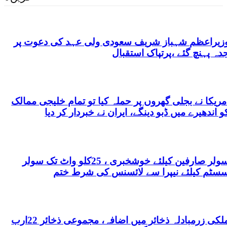
زیراعظم شہباز شریف سعودی ولی عہد کی دعوت پر
دہ پہنچ گئے ،پرتپاک استقبال
مریکا نے بجلی گھروں پر حملہ کیا تو تمام خلیجی ممالک
و اندھیرے میں ڈبو دینگے، ایران نے خبردار کر دیا
سولر صارفین کیلئے خوشخبری ، 25کلو واٹ تک سولر
سٹم کیلئے نیپرا سے لائسنس کی شرط ختم
ملکی زرمبادلہ ذخائر میں اضافہ، مجموعی ذخائر 22ارب