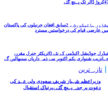
ڑ ڈالر تک پہنچ گئے
پشاور ہائیکورٹ ، 2سابق افغان جرنیلوں کی پاکستان
یں عارضی قیام کی درخواستیں مسترد
یڈرل جوڈیشل اکیڈمی کے نئے ڈائریکٹر جنرل مقرر،
ہانزیب شنواری یکم اکتوبر سے ذمہ داریاں سنبھالیں گے
تازہ ترین
وزیراعظم شہباز شریف سعودی ولی عہد کی
دعوت پر جدہ پہنچ گئے ،پرتپاک استقبال