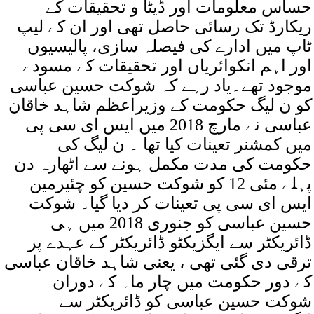
حساس معلومات اور ڈیٹا و تحقیقات کے
ریکارڈ تک رسائی حاصل تھی اور ان کے لیپ
ٹاپ میں ادارے کی فیصلہ سازی، پالیسیوں
اور اہم انکوائریاں اور تحقیقات کے مسودے
موجود تھے۔یاد رہے کہ شوکت حسین عباسی
کو ن لیگ حکومت کے وزیراعظم شاہد خاقان
عباسی نے مارچ 2018 میں ایس ای سی پی
میں کمشنر تعینات کیا تھا ۔ ن لیگ کی
حکومت کی مدت مکمل ہونے سے اٹھارہ دن
پہلے مئی 12 کو شوکت حسین کو چئیرمین
ایس ای سی پی تعینات کر دیا گیا۔ شوکت
حسین عباسی کو جنوری 2018 میں ہی
ڈائریکٹر سے ایگزیکٹو ڈائریکٹر کے عہدے پر
ترقی دی گئی تھی ، یعنی شاہد خاقان عباسی
کے دور حکومت میں چار ماہ کے دوران
شوکت حسین عباسی کو ڈائریکٹر سے