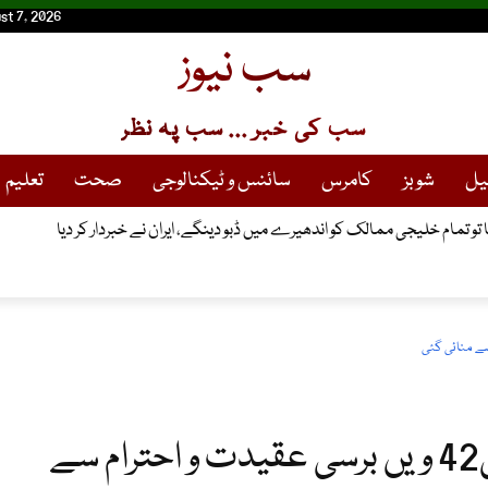
st 7, 2026
سب نیوز
سب کی خبر ... سب پہ نظر
یل
شوبز
کامرس
سائنس و ٹیکنالوجی
صحت
تعلیم
 تو تمام خلیجی ممالک کو اندھیرے میں ڈبو دینگے، ایران نے خبردار کر دیا
سابق وزیرِاعظم ذوالفقاربھٹو کی42 ویں برسی عقیدت و احترام سے