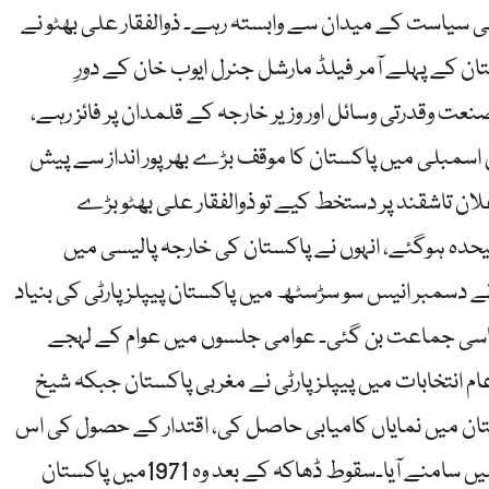
 بھی سیاست کے میدان سے وابستہ رہے۔ ذوالفقار علی بھٹو نے
ستان کے پہلے آمر فیلڈ مارشل جنرل ایوب خان کے دورِ
صنعت وقدرتی وسائل اور وزیر خارجہ کے قلمدان پر فائز رہے،
کی جنرل اسمبلی میں پاکستان کا موقف بڑے بھرپور انداز سے پیش
ن نے اعلان تاشقند پر دستخط کیے تو ذوالفقار علی بھٹو بڑے
حدہ ہوگئے، انہوں نے پاکستان کی خارجہ پالیسی میں
 دسمبر انیس سو سڑسٹھ میں پاکستان پیپلزپارٹی کی بنیاد
یاسی جماعت بن گئی۔ عوامی جلسوں میں عوام کے لہجے
م انتخابات میں پیپلزپارٹی نے مغربی پاکستان جبکہ شیخ
ن میں نمایاں کامیابی حاصل کی، اقتدار کے حصول کی اس
لڑائی میں نتیجہ ملک کے دوٹکڑوں کی صورت میں سامنے آیا۔سقوط ڈھاکہ کے بعد وہ 1971میں پاکستان