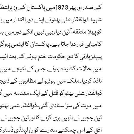
کے صدر اور پھر 1973میں پاکست
شہید ذوالفقار علی بھٹو نے اپنے دور اقتدار میں 
کو پہلا متفقہ آئین دیا، یہی نہیں انکے دور میں 
کامیابی قرار دیا جاتا ہے۔ پاکستان کا ایٹمی پروگ
پیپلزپارٹی کا دورِ حکومت ختم ہونے کے بعد ا
میں حالات کشیدہ ہوئے، جس کے نتیجے میں پانچ
نافذ کردیا۔ملک میں ہونیوالے مظاہروں کے نتیجے می
میں موت کی سزا سنادی گئی۔ذوالفقار علی بھٹ
تین ججوں نے انہیں بری کرنے کا اور تین ججوں ن