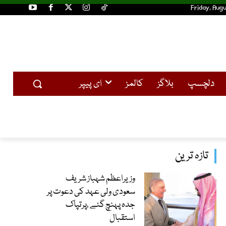
Friday, Augu
دلچسپ
بلاگز
کالمز
ای پیپر
تازہ ترین
وزیراعظم شہباز شریف
سعودی ولی عہد کی دعوت پر
جدہ پہنچ گئے ،پرتپاک
استقبال