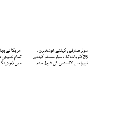
سولر صارفین کیلئے خوشخبری ،
امریکا نے بجل
25کلو واٹ تک سولر سسٹم کیلئے
تمام خلیجی 
نیپرا سے لائسنس کی شرط ختم
میں ڈبو دینگے،