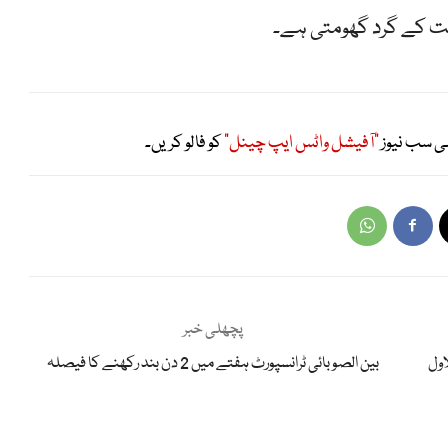
ت کے گرد گھومتی ہے۔
ی سب نیوز
"آفیشل واٹس ایپ چینل"
کو فالو کریں۔
پچھلی خبر
اول
بین الصوبائی ٹرانسپورٹ ہفتے میں 2 دن بند رکھنے کا فیصلہ