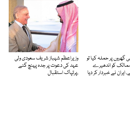
ی گھروں پر حملہ کیا تو
وزیراعظم شہباز شریف سعودی ولی
ممالک کو اندھیرے
عہد کی دعوت پر جدہ پہنچ گئے
 ایران نے خبردار کر دیا
،پرتپاک استقبال