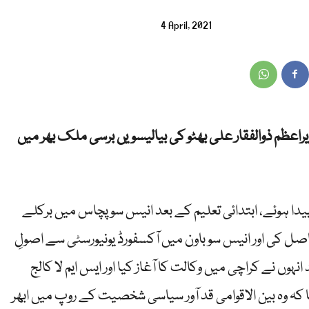
4 April, 2021
زیراعظم ذوالفقار علی بھٹو کی بیالیسویں برسی ملک بھر میں
وری 1928کو لاڑکانہ میں پیدا ہوئے، ابتدائی تعلیم کے بعد انیس سو پچاس میں برکلے
ل کی اور انیس سو باون میں آکسفورڈ یونیورسٹی سے اصولِ
ہوں نے کراچی میں وکالت کا آغاز کیا اور ایس ایم لا کالج
ھا کہ وہ بین الاقوامی قد آور سیاسی شخصیت کے روپ میں ابھر