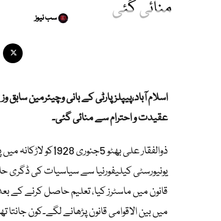
منائی گئی
سب نیوز
اسلام آباد،پیپلزپارٹی کے بانی وچیئرمین سابق و
عقیدت و احترام سے منائی گئی۔
ذوالفقار علی بھٹو 5جن
یونیورسٹی کیلیفورنیا سے سیاسیات کی ڈگری حاص
قانون میں ماسٹرز کیا، تعلیم حاصل کرنے کے بعد ان
میں بین الاقوامی قانون پڑھانے لگے۔کون جانتا ت