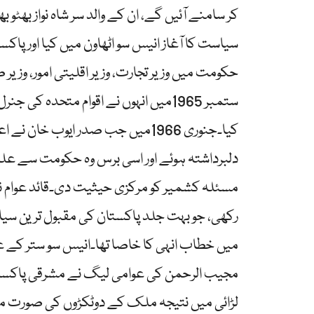
کر سامنے آئیں گے، ان کے والد سر شاہ نواز بھٹو
سیاست کا آغاز انیس سو اٹھاون میں کیا اور پاک
حکومت میں وزیر تجارت، وزیر اقلیتی امور، وزیر 
ستمبر 1965میں انہوں نے اقوام متحدہ 
کیا۔جنوری 1966میں جب صدر ایوب خا
دلبرداشتہ ہوئے اور اسی برس وہ حکومت سے علی
مسئلہ کشمیر کو مرکزی حیثیت دی۔قائد عوام نے
رکھی، جو بہت جلد پاکستان کی مقبول ترین س
میں خطاب انہی کا خاصا تھا۔انیس سو ستر کے عا
مجیب الرحمن کی عوامی لیگ نے مشرقی پاکستا