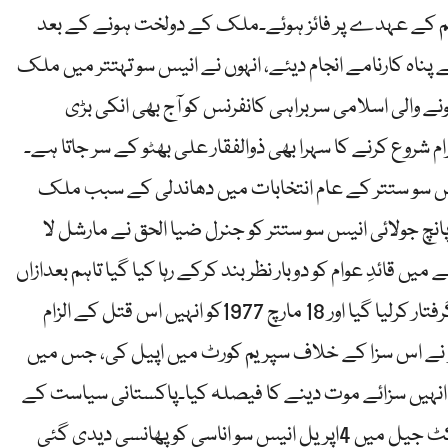
ان کے وزیراعظم کے عہدے پر فائز ہوئے۔ملک کے دولخت ہونے کے بعد
بے پناہ کارنامے انجام دیئے، انہوں نے انیس سو تہتتر میں ملک
ہونے والی اسلامی سربراہی کانفرنس کو آج بھی انکی بڑی
رام شروع کرنے کا سہرا بھی ذوالفقار علی بھٹو کے سر جاتا ہے۔
نیس سو ستتر کے عام انتخابات میں دھاندلی کے سبب ملک
 جولائی انیس سو ستتر کو جنرل ضیا الحق نے مارشل لا
ں قائدِ عوام کو دوبار نظر بند کرکے رہا کیا گیا تاہم بعدازاں
ذوالفقار علی بھٹو کو قتل کے ایک مقدمہ میں گرفتار کرلیا گیا اور 18 مارچ 1977کو انہیں اس قتل کے الزام
و نے اس سزا کے خلاف سپریم کورٹ میں اپیل کی، جس میں
ے انہیں سزائے موت دینے کا فیصلہ کیا۔پاکستانی سیاست کے
افق کے اس چمکتے ستارے کو راولپنڈی ڈسٹرکٹ جیل میں 4اپریل انیس سو اناسی کو پھانسی دیدی گئی