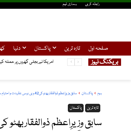
رابطہ کریں
ہماری ٹیم
صفحہ اول
تازہ ترین
پاکستان
دنیا
کھ
بریکنگ نیوز
امریکا نے بجلی گھروں پر حملہ کیا
ہوم
پاکستان
سابق وزیرِاعظم ذوالفقاربھٹو کی42 ویں برسی عقیدت و احترام سے منائی گئی
تازہ ترین
پاکستان