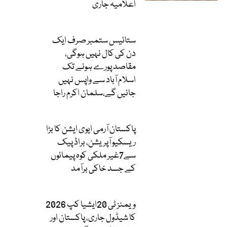
اعلامیہ جاری
ستائیس ستمبر صرف ایک
دن کی کال نہیں ہوگی،
مقاصد پورے ہونے تک
اسلام آباد سے واپس نہیں
جائیں گے،سلمان اکرم راجا
پاکستان آرمی ایوی ایشن کا بڑا
ریسکیو آپریشن، براڈ پیک
سے7غیر ملکی کوہ پیمائوں
کے جسد خاکی برآمد
ویمنز ٹی 20ایشیا کپ 2026
کا شیڈول جاری، پاکستان اور