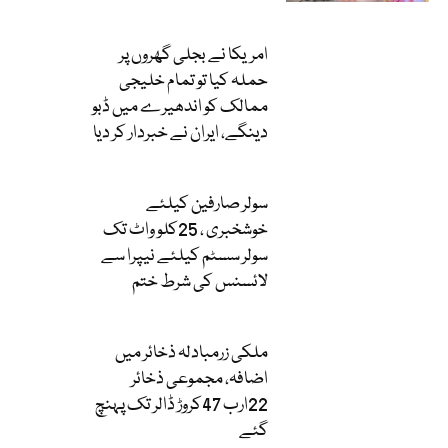
امریکا نے بجلی گھروں پر
حملہ کیا تو تمام خلیجی
ممالک کو اندھیرے میں ڈبو
دینگے، ایران نے خبردار کر دیا
سولر صارفین کیلئے
خوشخبری ، 25کلو واٹ تک
سولر سسٹم کیلئے نیپرا سے
لائسنس کی شرط ختم
ملکی زرمبادلہ ذخائر میں
اضافہ، مجموعی ذخائر
22ارب 47کروڑ ڈالر تک پہنچ
گئے