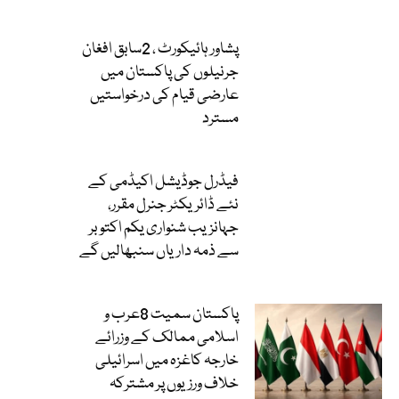
پشاور ہائیکورٹ ، 2سابق افغان
جرنیلوں کی پاکستان میں
عارضی قیام کی درخواستیں
مسترد
فیڈرل جوڈیشل اکیڈمی کے
نئے ڈائریکٹر جنرل مقرر،
جہانزیب شنواری یکم اکتوبر
سے ذمہ داریاں سنبھالیں گے
پاکستان سمیت 8عرب و
اسلامی ممالک کے وزرائے
خارجہ کاغزہ میں اسرائیلی
خلاف ورزیوں پر مشترکہ