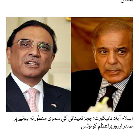
امکان
اسلام آباد ہائیکورٹ؛ ججز تعیناتی کی سمری منظور نہ ہونے پر
صدر اور وزیراعظم کو نوٹس