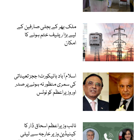
ملک بھر کے بجلی صارفین کے
لیے بڑا ریلیف ختم ہونے کا
امکان
اسلام آباد ہائیکورٹ؛ ججز تعیناتی
کی سمری منظور نہ ہونے پر صدر
اور وزیراعظم کو نوٹس
نائب وزیراعظم اسحاق ڈار کا
کینیڈین وزیر خارجہ سے ٹیلی