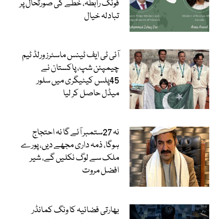
فونک رابطہ، خطے کی صورتحال پر
تبادلہ خیال
آئی ٹی ایف ٹینس ماسٹرز ورلڈ ٹیم
چیمپئن شپ، پاکستان نے
45پلس کیٹیگری میں سلور
میڈل حاصل کر لیا
نہ 27ستمبر آئے گا نہ احتجاج
ہوگا، ذمہ داری مجھے دیں، پورے
ملک سے لوگ نکلیں گے، شیر
افضل مروت
بھارتی فضائیہ کا ونگ کمانڈر