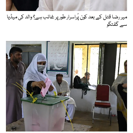
میر رضا قتل کے بعد کون پُراسرار طور پر غائب ہے؟ والد کی میڈیا
سے گفتگو