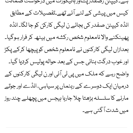
ہے۔کیپٹن رصفدر پشاور ہائیکورٹ میں درخواست ضمانت
کیس میں پیشی کے لئے آئے تھے۔تفصیلات کے مطابق
انڈہ کیپٹن صفدر کی بجائے ن لیگی کارکن کو جا لگا۔ انڈہ
پھینکنے والا نامعلوم شخص رکشہ میں بیٹھ کر فرار ہوگیا۔
بعدازاں لیگی کارکنوں نے نامعلوم شخص کو پیچھا کرکے پکڑ
اور خوب درگت بنائی جس کے بعد حوالہ پولیس کردیا گیا۔
واضح رہے کہ ملک میں پی ٹی آئی اور ن لیگی کارکنوں کے
درمیان ایک دوسرے کے رہنماں پر سیاہی، انڈے اور جوتے
مارنے کا سلسلہ بڑھتا چلا جارہا ہیجس میں پچھلے چند روز
میں شدت آگئی ہے۔