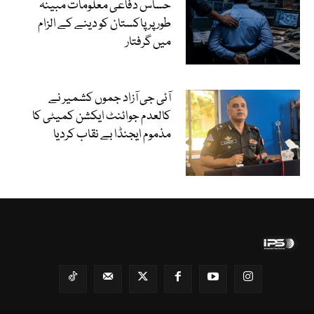
حساس دفاعی معلومات مبینہ
طور پر پاکستان کو دینے کے الزام
میں گرفتار
آئی جی آزاد جموں کشمیر نے
کالعدم جوائنٹ ایکشن کمیٹی کا
مذموم ایجنڈا بے نقاب کردیا