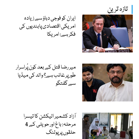
تازہ ترین
ایران کو فوجی دباؤ سے زیادہ
امریکی اقتصادی پابندیوں کی
فکر ہے: امریکا
میر رضا قتل کے بعد کون پُراسرار
طور پر غائب ہے؟ والد کی میڈیا
سے گفتگو
آزاد کشمیر الیکشن کا تیسرا
مرحلہ: باغ اور حویلی کے 4
حلقوں پر پولنگ