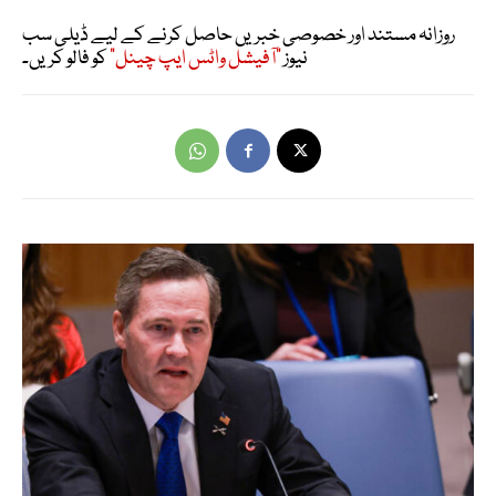
روزانہ مستند اور خصوصی خبریں حاصل کرنے کے لیے ڈیلی سب
نیوز
"آفیشل واٹس ایپ چینل"
کو فالو کریں۔