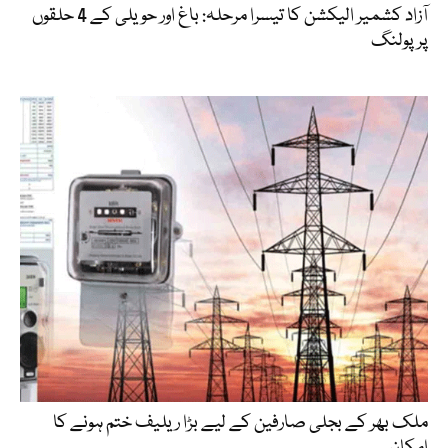
آزاد کشمیر الیکشن کا تیسرا مرحلہ: باغ اور حویلی کے 4 حلقوں
پر پولنگ
ملک بھر کے بجلی صارفین کے لیے بڑا ریلیف ختم ہونے کا