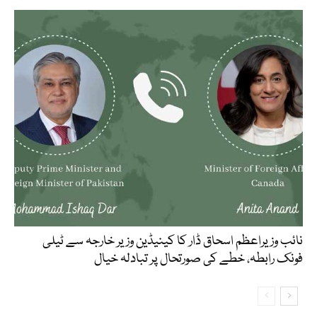
نائب وزیراعظم اسحاق ڈار کا کینیڈین وزیر خارجہ سے ٹیلی
فونک رابطہ، خطے کی صورتحال پر تبادلہ خیال