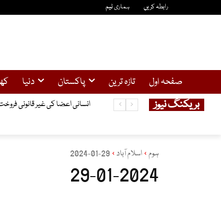
رابطہ کریں
ہماری ٹیم
صفحہ اول
تازہ ترین
پاکستان
دنیا
کھ
بریکنگ نیوز
انسانی اعضا کی غیر قانونی فروخت کا کیس ، گرفتار 3چینی باشندوں نے ض
پاکستان، ترکیے اور سعودیہ کا دفاعی م
ہوم
اسلام آباد
29-01-2024
29-01-2024