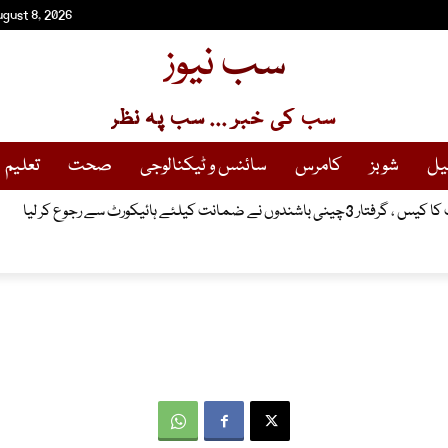
ugust 8, 2026
سب نیوز
سب کی خبر ... سب پہ نظر
یل
شوبز
کامرس
سائنس و ٹیکنالوجی
صحت
تعلیم
مانت کیلئے ہائیکورٹ سے رجوع کر لیا
عاہدہ علاقائی امن کیلئے مددگار ثابت ہوگا ، سعودی وزیر خارجہ کا تہنیتی پیغام