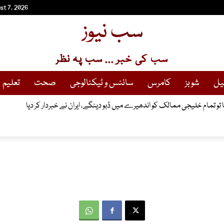
st 7, 2026
سب نیوز
سب کی خبر ... سب پہ نظر
یل
شوبز
کامرس
سائنس و ٹیکنالوجی
صحت
تعلیم
ا تو تمام خلیجی ممالک کو اندھیرے میں ڈبو دینگے، ایران نے خبردار کر دیا