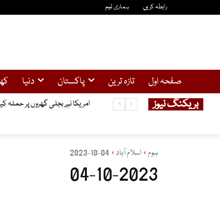
رابطہ کریں
ہماری ٹیم
صفحہ اول
تازہ ترین
پاکستان
دنیا
کھ
بریکنگ نیوز
سولر صارفین کیلئے خوشخبری ، 25کلو واٹ تک سولر سسٹم کیلئے نیپرا سے لائسنس کی شرط ختم
امریکا نے بجلی گھروں پر حملہ کی
ہوم
اسلام آباد
04-10-2023
04-10-2023