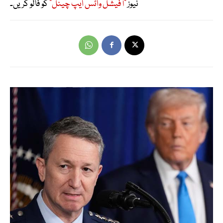
نیوز
"آفیشل واٹس ایپ چینل"
کو فالو کریں۔