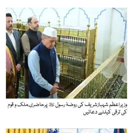
وزیراعظم شہبازشریف کی روضۂ رسول ﷺ پرحاضری،ملک و قوم
کی ترقی کیلئے دعائیں