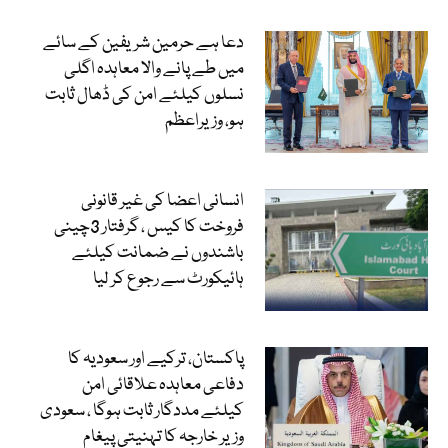
دعا ہے حرمین شریفین کے سائے
میں طے پانے والا معاہدہ اگلی
نسلوں کیلئے امن کی ڈھال ثابت
ہو، وزیراعظم
انسانی اعضا کی غیر قانونی
فروخت کا کیس ، گرفتار 3چینی
باشندوں نے ضمانت کیلئے
ہائیکورٹ سے رجوع کر لیا
پاکستان، ترکیے اور سعودیہ کا
دفاعی معاہدہ علاقائی امن
کیلئے مددگار ثابت ہوگا ، سعودی
وزیر خارجہ کا تہنیتی پیغام