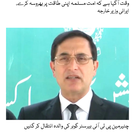
وقت آگیا ہے کہ امت مسلمہ اپنی طاقت پر بھروسہ کرے،
ایرانی وزیر خارجہ
چئیرمین پی ٹی آئی بیرسٹر گوہر کی والدہ انتقال کر گئیں