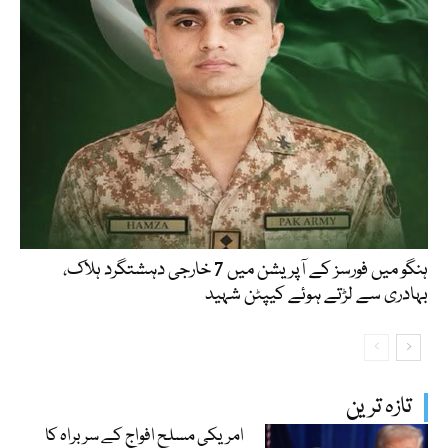
ہنگو میں فورسز کے آپریشن میں 7 خارجی دہشتگرد ہلاک،
بہادری سے لڑتے ہوئے کیپٹن شہید
تازہ ترین
امریکی مسلح افواج کے سربراہ کا