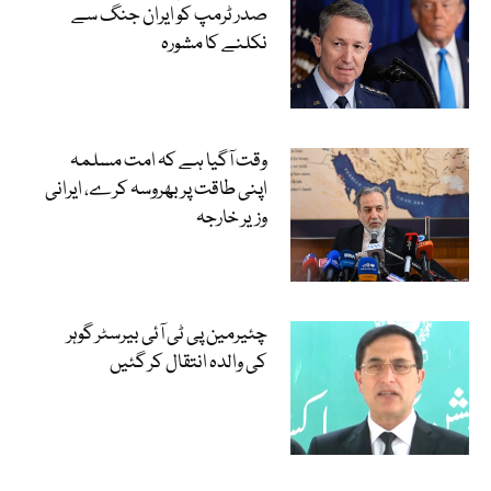
صدر ٹرمپ کو ایران جنگ سے
نکلنے کا مشورہ
وقت آگیا ہے کہ امت مسلمہ
اپنی طاقت پر بھروسہ کرے، ایرانی
وزیر خارجہ
چئیرمین پی ٹی آئی بیرسٹر گوہر
کی والدہ انتقال کر گئیں