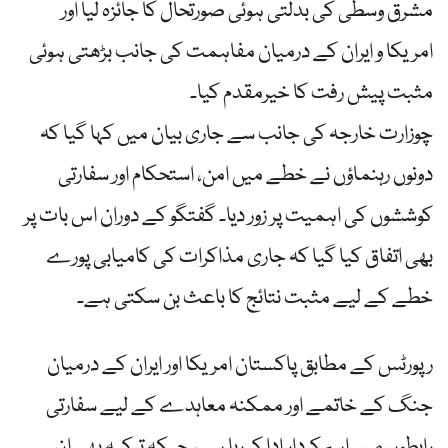
مشرق وسطیٰ کی بدلتی ہوئی صورتحال کا جائزہ لیا اور
امریکا و ایران کے درمیان مفاہمت کی جانب بڑھتی ہوئی
مثبت پیش رفت کا خیرمقدم کیا۔
چوزارت خارجہ کی جانب سے جاری بیان میں کہا گیا کہ
دونوں رہنماؤں نے خطے میں امن، استحکام اور سفارتی
کوششوں کی اہمیت پر زور دیا۔ گفتگو کے دوران اس بات پر
بھی اتفاق کیا گیا کہ جاری مذاکرات کی کامیابی پورے
خطے کے لیے مثبت نتائج کا باعث بن سکتی ہے۔
رپورٹس کے مطابق پاکستان امریکا اور ایران کے درمیان
جنگ کے خاتمے اور ممکنہ معاہدے کے لیے سفارتی
رابطوں میں اہم کردار ادا کر رہا ہے، جبکہ ترکیہ بھی ان