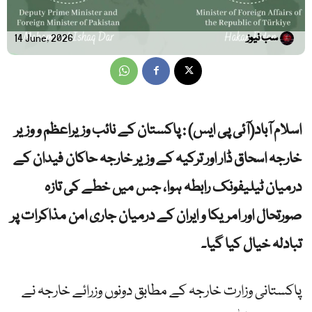
سب نیوز
14 June, 2026
​​​​​​​اسلام آباد(آئی پی ایس) : پاکستان کے نائب وزیراعظم و وزیر
خارجہ اسحاق ڈار اور ترکیہ کے وزیر خارجہ حاکان فیدان کے
درمیان ٹیلیفونک رابطہ ہوا، جس میں خطے کی تازہ
صورتحال اور امریکا و ایران کے درمیان جاری امن مذاکرات پر
تبادلہ خیال کیا گیا۔
پاکستانی وزارت خارجہ کے مطابق دونوں وزرائے خارجہ نے