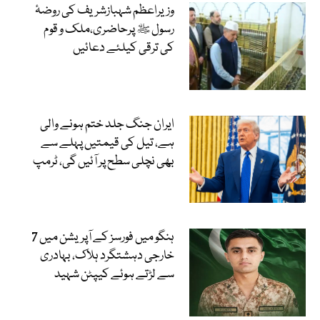
وزیراعظم شہبازشریف کی روضۂ
رسول ﷺ پرحاضری،ملک و قوم
کی ترقی کیلئے دعائیں
ایران جنگ جلد ختم ہونے والی
ہے، تیل کی قیمتیں پہلے سے
بھی نچلی سطح پر آئیں گی، ٹرمپ
ہنگو میں فورسز کے آپریشن میں 7
خارجی دہشتگرد ہلاک، بہادری
سے لڑتے ہوئے کیپٹن شہید