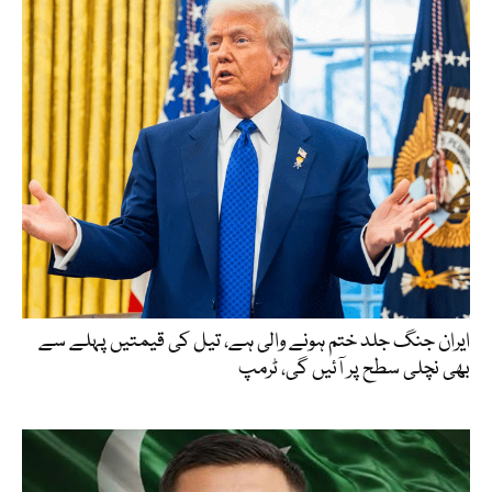
ایران جنگ جلد ختم ہونے والی ہے، تیل کی قیمتیں پہلے سے
بھی نچلی سطح پر آئیں گی، ٹرمپ