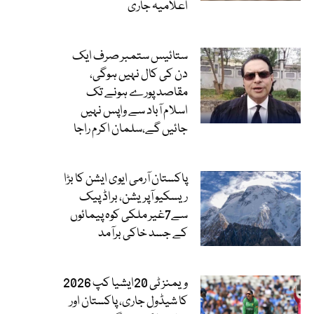
اعلامیہ جاری
ستائیس ستمبر صرف ایک
دن کی کال نہیں ہوگی،
مقاصد پورے ہونے تک
اسلام آباد سے واپس نہیں
جائیں گے،سلمان اکرم راجا
پاکستان آرمی ایوی ایشن کا بڑا
ریسکیو آپریشن، براڈ پیک
سے7غیر ملکی کوہ پیمائوں
کے جسد خاکی برآمد
ویمنز ٹی 20ایشیا کپ 2026
کا شیڈول جاری، پاکستان اور