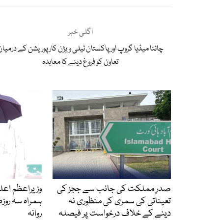
اگلی خبر
چائنا میڈیا گروپ اور پاکستان ٹیلی ویژن کارپوریشن کے درمیان
تعاون کو فروغ دینے کا معاہدہ
صدرِ مملکت کی جانب سے ججز کی
وزیراعظم اعل
تعیناتی کی سمری کی منظوری نہ
ہمراہ سہ روزہ
دینے کے خلاف درخواست پر فیصلہ
روانہ