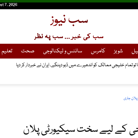
st 7, 2026
سب نیوز
سب کی خبر ... سب پہ نظر
یل
شوبز
کامرس
سائنس و ٹیکنالوجی
صحت
تعلیم
ا تو تمام خلیجی ممالک کو اندھیرے میں ڈبو دینگے، ایران نے خبردار کر دیا
پلان جاری
حی کے لیے سخت سیکیورٹی پلان