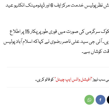
آئی جی اسلام آباد نے کہاکہ شہری سہولت کے پیش نظر پولیس خدمت مرکز ایف 6 اور ڈپلومیٹک انکلیو عید
انہوں نے شہریوں سے اپیل کی کہ کسی بھی مشکوک سرگرمی کی صورت میں فوری طور پر پکار 15 پر اطلاع
ں۔ آئی جی سید علی ناصر رضوی نے کہاکہ اسلام آباد پولیس
قت کوشاں ہے۔
ی سب نیوز
"آفیشل واٹس ایپ چینل"
کو فالو کریں۔