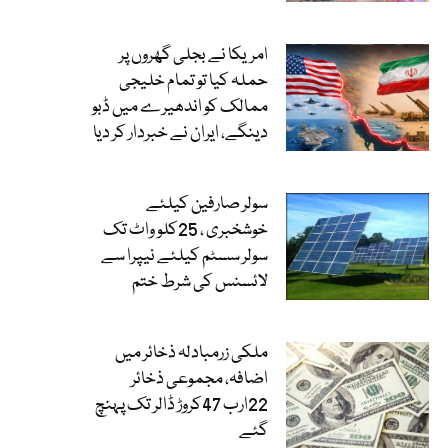
امریکا نے بجلی گھروں پر
حملہ کیا تو تمام خلیجی
ممالک کو اندھیرے میں ڈبو
دینگے، ایران نے خبردار کر دیا
سولر صارفین کیلئے
خوشخبری ، 25کلو واٹ تک
سولر سسٹم کیلئے نیپرا سے
لائسنس کی شرط ختم
ملکی زرمبادلہ ذخائر میں
اضافہ، مجموعی ذخائر
22ارب 47کروڑ ڈالر تک پہنچ
گئے