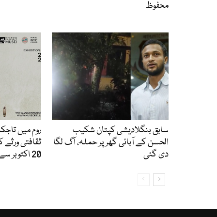
محفوظ
سابق بنگلادیشی کپتان شکیب
روم میں تاجک
الحسن کے آبائی گھر پر حملہ، آگ لگا
ثقافتی ورثے ک
دی گئی
20 اکتوبر سے شروع ہوگی