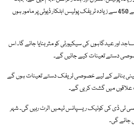
شہر بھر میں ٹریفک کی روانی برقرار رکھنے کے لیے 450 سے زیادہ ٹریفک پولیس اہلکار ڈیوٹی پر مامور ہوں
د اور عیدگاہوں کی سیکیورٹی کو مثر بنایا جائے گا۔ اس
صوصی دستے تعینات کیے جائیں گے۔
 یقینی بنانے کے لیے خصوصی ٹریفک دستے تعینات ہوں گے
 علاقوں میں گشت کریں گے۔
ی ٹی ڈی کی کوئیک ریسپانس ٹیمیں الرٹ رہیں گی۔ شہر
 جائے گی۔