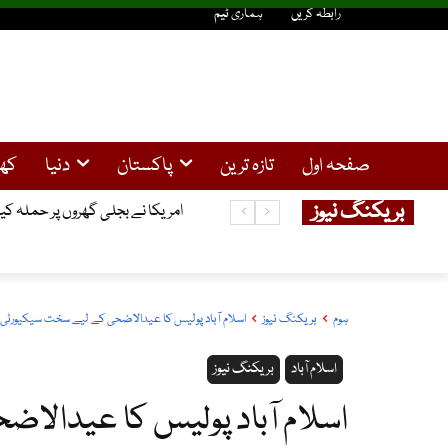
رابطہ کریں
ہماری ٹیم
صفحہ اول
تازہ ترین
پاکستان
دنیا
کھ
بریکنگ نیوز
سولر صارفین کیلئے خوشخبری ، 25کلو واٹ تک سولر سسٹم کیلئے نیپرا سے لائسنس کی شرط ختم
امریکا نے بجلی گھروں پر حملہ کی
ہوم
بریکنگ نیوز
اسلام آباد پولیس کا عیدالاضحی کے لیے سخت سیکیورٹی 
اسلام آباد
بریکنگ نیوز
اسلام آباد پولیس کا عیدالاض