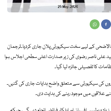
25 May, 2026
عیدالاضحی کے لیے سخت سیکیورٹی پلان جاری کردیا۔ترجمان
د سید علی ناصر رضوی کی زیر صدارت اعلی سطحی اجلاس ہوا
مات کا تفصیلی جائزہ لیا گیا۔
زاروں کی سیکیورٹی سے متعلق واضح ہدایات جاری کی گئیں۔
 اپنے علاقوں میں موجود رہنے کی ہدایت دی۔
بق عیدالاضحی کے دوران 7 ہزار سے زیادہ پولیس افسران اور اہلکار فرائض انجام دیں گے، جبکہ