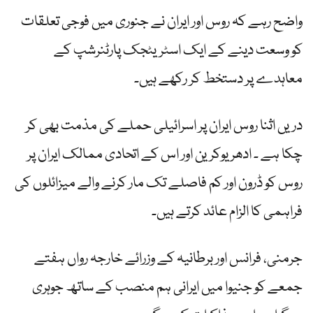
واضح رہے کہ روس اور ایران نے جنوری میں فوجی تعلقات
کو وسعت دینے کے ایک اسٹریٹجک پارٹنرشپ کے
معاہدے پر دستخط کر رکھے ہیں۔
دریں اثنا روس ایران پر اسرائیلی حملے کی مذمت بھی کر
چکا ہے ۔ ادھر یوکرین اور اس کے اتحادی ممالک ایران پر
روس کو ڈرون اور کم فاصلے تک مار کرنے والے میزائلوں کی
فراہمی کا الزام عائد کرتے ہیں۔
جرمنی، فرانس اور برطانیہ کے وزرائے خارجہ رواں ہفتے
جمعے کو جنیوا میں ایرانی ہم منصب کے ساتھ جوہری