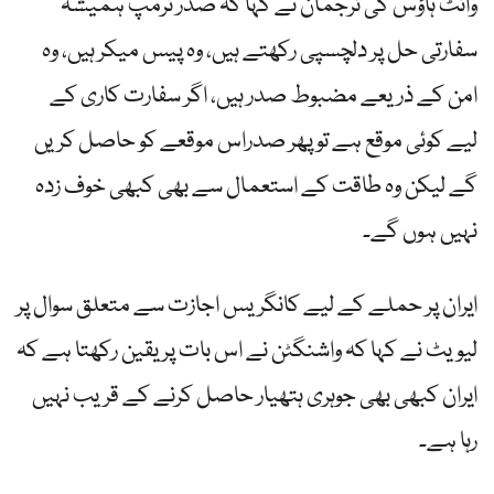
وائٹ ہاؤس کی ترجمان نے کہا کہ صدر ٹرمپ ہمیشہ
سفارتی حل پر دلچسپی رکھتے ہیں، وہ پیس میکر ہیں، وہ
امن کے ذریعے مضبوط صدر ہیں، اگر سفارت کاری کے
لیے کوئی موقع ہے تو پھر صدراس موقعے کو حاصل کریں
گے لیکن وہ طاقت کے استعمال سے بھی کبھی خوف زدہ
نہیں ہوں گے۔
ایران پر حملے کے لیے کانگریس اجازت سے متعلق سوال پر
لیویٹ نے کہا کہ واشنگٹن نے اس بات پر یقین رکھتا ہے کہ
ایران کبھی بھی جوہری ہتھیار حاصل کرنے کے قریب نہیں
رہا ہے۔