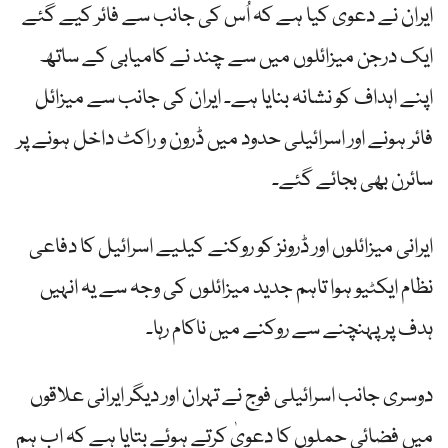
ایران نے دعوی کیا ہے کہ اُس کی جانب سے فائر کیے گئے
ایک درجن میزائلوں میں سے چند نے کامیابی کے ساتھ
اپنے اہداف کو نشانہ بنایا ہے۔ ایران کی جانب سے میزائل
فائر ہونے اور اسرائیلی حدود میں ڈرون و راکٹ داخل ہونے پر
سائرن بھی بجائے گئے۔
ایرانی میزائلوں اور ڈرونز کو روکنے کیلیے اسرائیل کا دفاعی
نظام ایکٹیو ہوا تاہم جدید میزائلوں کی وجہ سے یہ انہیں
ہدف پر پہنچنے سے روکنے میں ناکام رہا۔
دوسری جانب اسرائیلی فوج نے تہران اور دیگر ایرانی علاقوں
میں فضائی حملوں کا دعویٰ کرتے ہوئے بتایا ہے کہ اب ہم