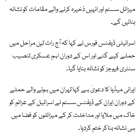
میزائل سسٹم اور انہیں ذخیرہ کرنے والے مقامات کو نشانہ
بنائیں گے۔
اسرائیلی ڈیفنس فورس نے کہا کہ آج رات تین مراحل میں
حملے کیے گئے اور اس کے دوران اہم عسکری تنصیب
سنٹری فیوجز کو نشانہ بنایا گیا۔
ایرانی میڈیا کا دعویٰ ہے کہا تہران میں ہونے والے حملے
کے دوران ایران کے ڈیفنس سسٹم نے اسرائیل کے عزائم کو
خاک میں ملایا اور مداخلت کر کے میزائلوں کو فضا میں
ہی نشانہ بناکر ختم کردیا۔