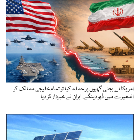
امریکا نے بجلی گھروں پر حملہ کیا تو تمام خلیجی ممالک کو
اندھیرے میں ڈبو دینگے، ایران نے خبردار کر دیا