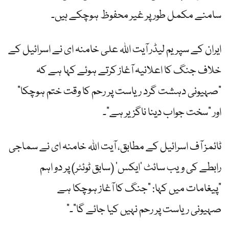
سامنے مکمل طور پر غیر محفوظ ہوچکے ہیں۔
ایران کے سپریم لیڈر آیت اللہ علی خامنہ ای نے اسرائیل کے
خلاف جنگ کا اعلانیہ آغاز کرتے ہوئے کہا ہے کہ
“صہیونی دہشت گرد ریاست پر رحم کا وقت ختم ہوچکا”
اور “سخت جواب دینا ناگزیر ہے”۔
ٹائمز آف اسرائیل کے مطابق، آیت اللہ خامنہ ای نے سماجی
رابطے کی ویب سائٹ ‘ایکس’ (سابق ٹوئٹر) پر دو اہم
پیغامات میں کہا: “جنگ کا آغاز ہوچکا ہے”
“صہیونی ریاست پر رحم نہیں کیا جائے گا”۔