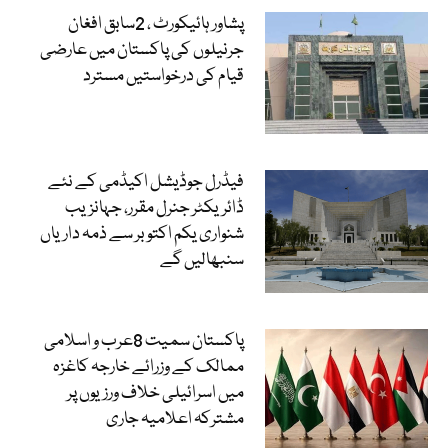
پشاور ہائیکورٹ ، 2سابق افغان
جرنیلوں کی پاکستان میں عارضی
قیام کی درخواستیں مسترد
فیڈرل جوڈیشل اکیڈمی کے نئے
ڈائریکٹر جنرل مقرر، جہانزیب
شنواری یکم اکتوبر سے ذمہ داریاں
سنبھالیں گے
پاکستان سمیت 8عرب و اسلامی
ممالک کے وزرائے خارجہ کاغزہ
میں اسرائیلی خلاف ورزیوں پر
مشترکہ اعلامیہ جاری