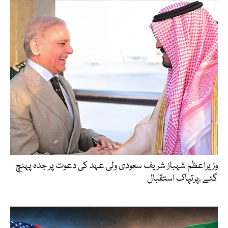
وزیراعظم شہباز شریف سعودی ولی عہد کی دعوت پر جدہ پہنچ
گئے ،پرتپاک استقبال