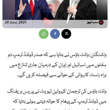
سب نیوز
20 June, 2025
واشنگٹن: وائٹ ہاؤس نے بتایا ہے کہ صدر ڈونلڈ ٹرمپ دو
ہفتوں میں اسرائیل اور ایران کے درمیان جاری تنازع میں
براہ راست کارروائی کے حوالے سے فیصلہ کریں گے۔
وائٹ ہاؤس کی ترجمان کیرولین لیویٹ نے پریس بریفنگ
میں ڈونلڈ ٹرمپ کے پیغام کا حوالہ دیتے ہوئے بتایا کہ