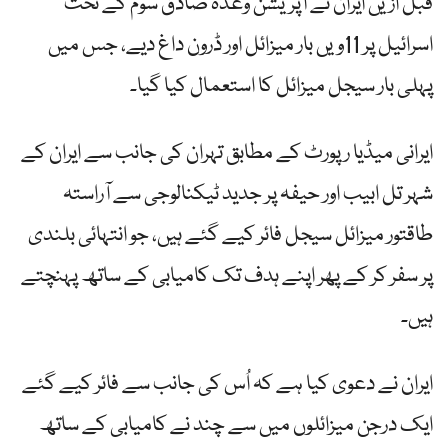
قبل ازیں ایران نے آپریشن وعدہ صادق سوم کے تحت
اسرائیل پر 11ویں بار میزائل اور ڈرون داغ دیے، جس میں
پہلی بار سیجل میزائل کا استعمال کیا گیا۔
ایرانی میڈیا رپورٹ کے مطابق تہران کی جانب سے ایران کے
شہر تل ابیب اور حیفہ پر جدید ٹیکنالوجی سے آراستہ
طاقتور میزائل سیجل فائر کیے گئے ہیں، جو انتہائی بلندی
پر سفر کر کے پھر اپنے ہدف تک کامیابی کے ساتھ پہنچتے
ہیں۔
ایران نے دعوی کیا ہے کہ اُس کی جانب سے فائر کیے گئے
ایک درجن میزائلوں میں سے چند نے کامیابی کے ساتھ