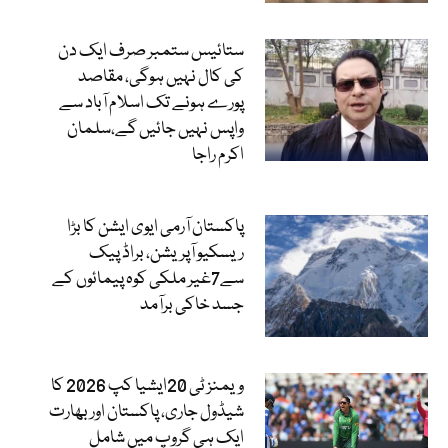
ستائیس ستمبر صرف ایک دن
کی کال نہیں ہوگی، مقاصد
پورے ہونے تک اسلام آباد سے
واپس نہیں جائیں گے،سلمان
اکرم راجا
پاکستان آرمی ایوی ایشن کا بڑا
ریسکیو آپریشن، براڈ پیک
سے7غیر ملکی کوہ پیمائوں کے
جسد خاکی برآمد
ویمنز ٹی 20ایشیا کپ 2026 کا
شیڈول جاری، پاکستان اور بھارت
ایک ہی گروپ میں شامل