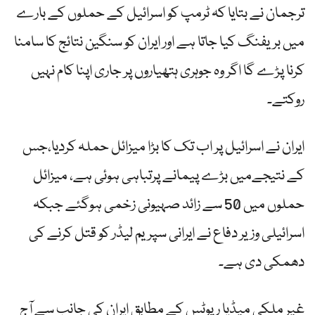
ترجمان نے بتایا کہ ٹرمپ کو اسرائیل کے حملوں کے بارے
میں بریفنگ کیا جاتا ہے اور ایران کو سنگین نتائج کا سامنا
کرنا پڑے گا اگر وہ جوہری ہتھیاروں پر جاری اپنا کام نہیں
روکتے۔
ایران نے اسرائیل پر اب تک کا بڑا میزائل حملہ کردیا،جس
کے نتیجےمیں بڑے پیمانے پرتباہی ہوئی ہے، میزائل
حملوں میں 50 سے زائد صہیونی زخمی ہوگئے جبکہ
اسرائیلی وزیر دفاع نے ایرانی سپریم لیڈر کو قتل کرنے کی
دھمکی دی ہے۔
غیر ملکی میڈیا رپوٹس کے مطابق ایران کی جانب سے آج