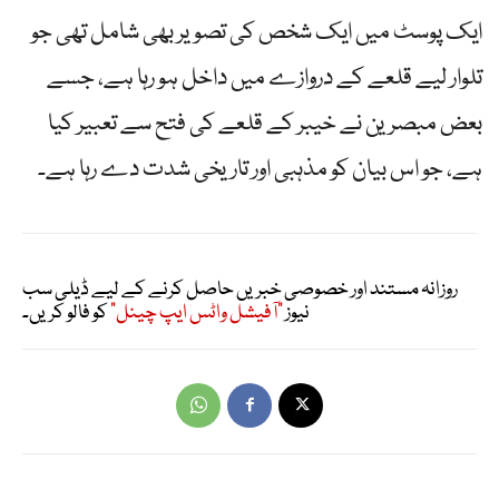
ایک پوسٹ میں ایک شخص کی تصویر بھی شامل تھی جو
تلوار لیے قلعے کے دروازے میں داخل ہو رہا ہے، جسے
بعض مبصرین نے خیبر کے قلعے کی فتح سے تعبیر کیا
ہے، جو اس بیان کو مذہبی اور تاریخی شدت دے رہا ہے۔
روزانہ مستند اور خصوصی خبریں حاصل کرنے کے لیے ڈیلی سب
نیوز
"آفیشل واٹس ایپ چینل"
کو فالو کریں۔