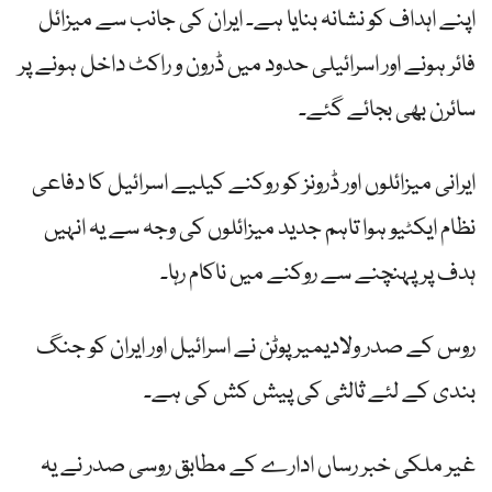
اپنے اہداف کو نشانہ بنایا ہے۔ ایران کی جانب سے میزائل
فائر ہونے اور اسرائیلی حدود میں ڈرون و راکٹ داخل ہونے پر
سائرن بھی بجائے گئے۔
ایرانی میزائلوں اور ڈرونز کو روکنے کیلیے اسرائیل کا دفاعی
نظام ایکٹیو ہوا تاہم جدید میزائلوں کی وجہ سے یہ انہیں
ہدف پر پہنچنے سے روکنے میں ناکام رہا۔
روس کے صدر ولادیمیر پوٹن نے اسرائیل اور ایران کو جنگ
بندی کے لئے ثالثی کی پیش کش کی ہے۔
غیر ملکی خبر رساں ادارے کے مطابق روسی صدر نے یہ