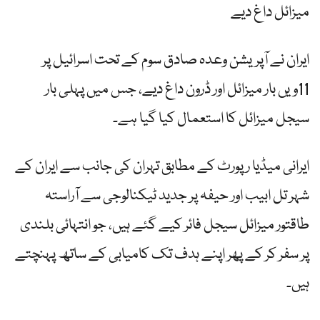
میزائل داغ دیے
ایران نے آپریشن وعدہ صادق سوم کے تحت اسرائیل پر
11ویں بار میزائل اور ڈرون داغ دیے، جس میں پہلی بار
سیجل میزائل کا استعمال کیا گیا ہے۔
ایرانی میڈیا رپورٹ کے مطابق تہران کی جانب سے ایران کے
شہر تل ابیب اور حیفہ پر جدید ٹیکنالوجی سے آراستہ
طاقتور میزائل سیجل فائر کیے گئے ہیں، جو انتہائی بلندی
پر سفر کر کے پھر اپنے ہدف تک کامیابی کے ساتھ پہنچتے
ہیں۔