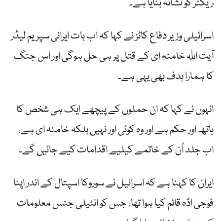
ریکٹر کو نشانہ بنایا ہے۔
اسرائیلی وزیر دفاع کاٹز نے کہا کہ اب بات ایرانی سپریم لیڈر
آیت اللہ خامنہ ای کے قتل پر ہی حل ہوگی اور اس جنگ
کا ہمارا ہدف بھی یہی ہے۔
انہوں نے کہا کہ ان حملوں کے پیچھے ایک ہی شخص کا
ہاتھ اور حکم ہے اور وہ کوئی اور نہیں بلکہ خامنہ ای ہے،
اب جلد اُن کے خاتمے کیلیے اقدامات کیے جائیں گے۔
ایران کا کہنا ہے کہ اسرائیل نے سوروکا اسپتال کے اندر اپنا
فوجی اڈہ قائم کیا ہوا تھا، جس کو انٹیلی جنس معلومات