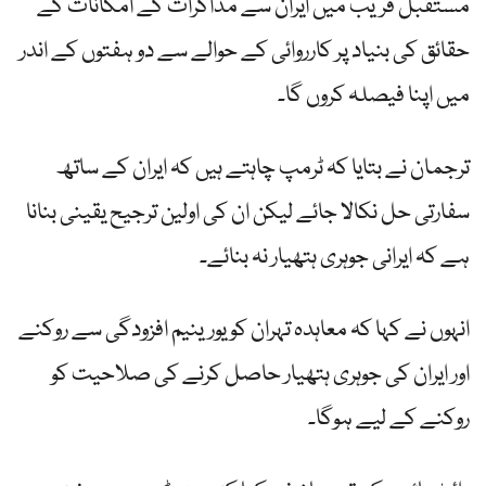
مستقبل قریب میں ایران سے مذاکرات کے امکانات کے
حقائق کی بنیاد پر کارروائی کے حوالے سے دو ہفتوں کے اندر
میں اپنا فیصلہ کروں گا۔
ترجمان نے بتایا کہ ٹرمپ چاہتے ہیں کہ ایران کے ساتھ
سفارتی حل نکالا جائے لیکن ان کی اولین ترجیح یقینی بنانا
ہے کہ ایرانی جوہری ہتھیار نہ بنائے۔
انہوں نے کہا کہ معاہدہ تہران کو یورینیم افزودگی سے روکنے
اور ایران کی جوہری ہتھیار حاصل کرنے کی صلاحیت کو
روکنے کے لیے ہوگا۔