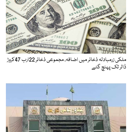
ملکی زرمبادلہ ذخائر میں اضافہ، مجموعی ذخائر 22ارب 47کروڑ
ڈالر تک پہنچ گئے