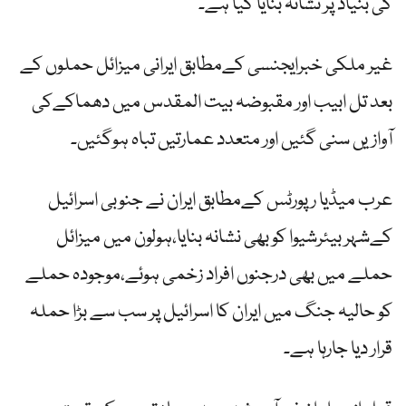
کی بنیاد پر نشانہ بنایا گیا ہے۔
غیر ملکی خبرایجنسی کےمطابق ایرانی میزائل حملوں کے
بعد تل ابیب اور مقبوضہ بیت المقدس میں دھماکےکی
آوازیں سنی گئیں اور متعدد عمارتیں تباہ ہوگئیں۔
عرب میڈیا رپورٹس کےمطابق ایران نے جنوبی اسرائیل
کےشہر بیئرشیوا کو بھی نشانہ بنایا،ہولون میں میزائل
حملے میں بھی درجنوں افراد زخمی ہوئے،موجودہ حملے
کو حالیہ جنگ میں ایران کا اسرائیل پر سب سے بڑا حملہ
قرار دیا جارہا ہے۔