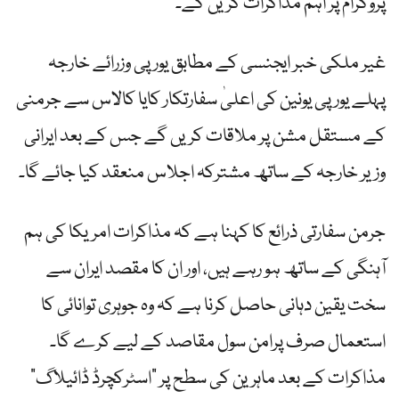
پروگرام پر اہم مذاکرات کریں گے۔
غیر ملکی خبر ایجنسی کے مطابق یورپی وزرائے خارجہ
پہلے یورپی یونین کی اعلیٰ سفارتکار کایا کالاس سے جرمنی
کے مستقل مشن پر ملاقات کریں گے جس کے بعد ایرانی
وزیر خارجہ کے ساتھ مشترکہ اجلاس منعقد کیا جائے گا۔
جرمن سفارتی ذرائع کا کہنا ہے کہ مذاکرات امریکا کی ہم
آہنگی کے ساتھ ہو رہے ہیں، اور ان کا مقصد ایران سے
سخت یقین دہانی حاصل کرنا ہے کہ وہ جوہری توانائی کا
استعمال صرف پرامن سول مقاصد کے لیے کرے گا۔
مذاکرات کے بعد ماہرین کی سطح پر “اسٹرکچرڈ ڈائیلاگ”