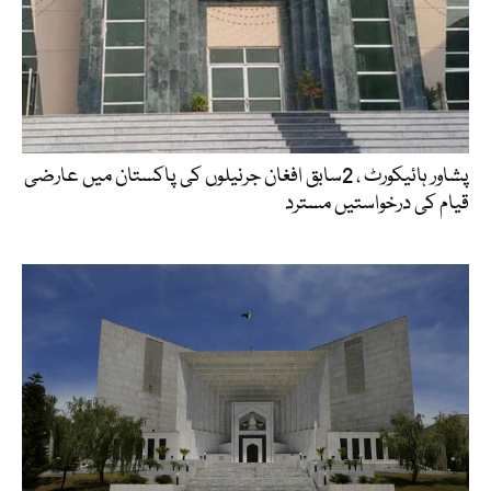
پشاور ہائیکورٹ ، 2سابق افغان جرنیلوں کی پاکستان میں عارضی
قیام کی درخواستیں مسترد