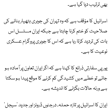
بھی ترتیب دیا گیا ہے۔
اسرائیل کا مؤقف ہے کہ وہ تہران کی جوہری ہتھیار بنانے کی
صلاحیت کو ختم کرنا چاہتا ہے جبکہ ایران مسلسل اس
بات کی تردید کرتا رہا ہے کہ اس کا جوہری پروگرام عسکری
نوعیت کا ہے۔
یورپی سفارتی ذرائع کا کہنا ہے کہ اگر ایران تعاون پر آمادہ ہو
جائے تو خطے میں کشیدگی کم کرنے کا موقع پیدا ہو سکتا
ہے ورنہ حالات بگڑنے کا اندیشہ ہے۔
ایران کا اسرائیل پر تازہ حملہ، درجنوں ڈرونز اور جدید ’سیجل‘