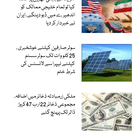
کیا تو تمام خلیجی ممالک کو
اندھیرے میں ڈبو دینگے، ایران
نے خبردار کر دیا
سولر صارفین کیلئے خوشخبری ،
25کلو واٹ تک سولر سسٹم
کیلئے نیپرا سے لائسنس کی
شرط ختم
ملکی زرمبادلہ ذخائر میں اضافہ،
مجموعی ذخائر 22ارب 47کروڑ
ڈالر تک پہنچ گئے