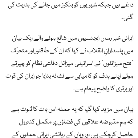
داغے ہیں جبکہ شہریوں کو بنکرز میں جانے کی ہدایت کی
گئی۔
ایرانی خبر رساں ایجنسیوں میں شائع ہونے والے ایک بیان
میں پاسدارانِ انقلاب نے کہا کہ ان کے طاقتور اور متحرک
“فتح میزائلوں” نے اسرائیلی میزائل دفاعی نظام کو چیرتے
ہوئے اپنے ہدف کو کامیابی سے نشانہ بنایا جو ایران کی قوت
اور برتری کا واضح پیغام ہے۔
بیان میں مزید کہا گیا کہ یہ حملہ اس بات کا ثبوت ہے
کہ ہم مقبوضہ علاقوں کی فضاؤں پر مکمل کنٹرول
حاصل کرچکے ہیں اور وہاں کے رہائشی ایرانی حملوں کے