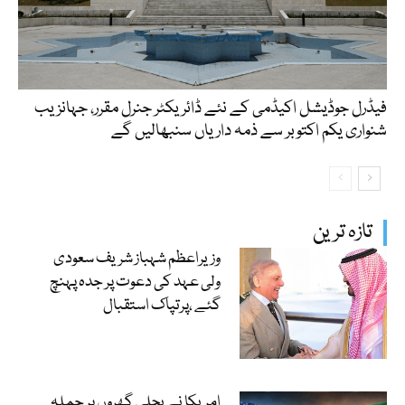
فیڈرل جوڈیشل اکیڈمی کے نئے ڈائریکٹر جنرل مقرر، جہانزیب
شنواری یکم اکتوبر سے ذمہ داریاں سنبھالیں گے
تازہ ترین
وزیراعظم شہباز شریف سعودی
ولی عہد کی دعوت پر جدہ پہنچ
گئے ،پرتپاک استقبال
امریکا نے بجلی گھروں پر حملہ