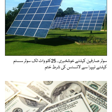
سولر صارفین کیلئے خوشخبری ، 25کلو واٹ تک سولر سسٹم
کیلئے نیپرا سے لائسنس کی شرط ختم