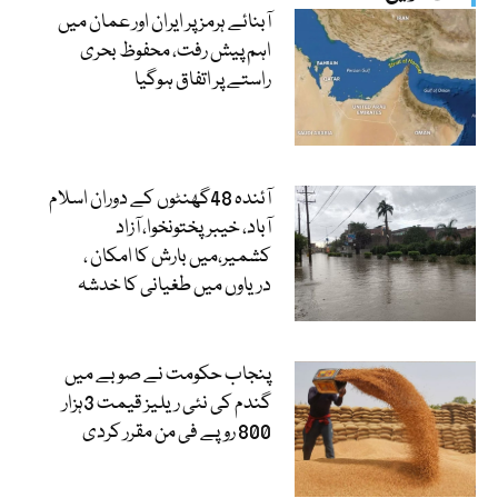
آبنائے ہرمز پر ایران اور عمان میں
اہم پیش رفت، محفوظ بحری
راستے پر اتفاق ہوگیا
آئندہ 48گھنٹوں کے دوران اسلام
آباد، خیبرپختونخوا، آزاد
کشمیر،میں بارش کا امکان ،
دریاوں میں طغیانی کا خدشہ
پنجاب حکومت نے صوبے میں
گندم کی نئی ریلیز قیمت 3ہزار
800 روپے فی من مقرر کردی