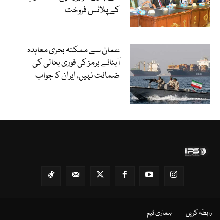
کے پلاٹس فروخت
عمان سے ممکنہ بحری معاہدہ
آبنائے ہرمز کی فوری بحالی کی
ضمانت نہیں، ایران کا جواب
رابطہ کریں
ہماری ٹیم