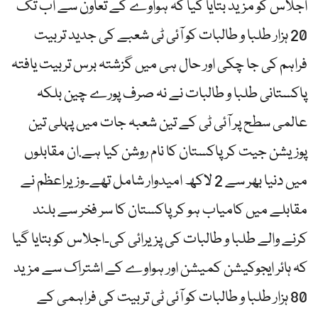
اجلاس کو مزید بتایا گیا کہ ہواوے کے تعاون سے اب تک
20 ہزار طلبا و طالبات کو آئی ٹی شعبے کی جدید تربیت
فراہم کی جا چکی اور حال ہی میں گزشتہ برس تربیت یافتہ
پاکستانی طلبا و طالبات نے نہ صرف پورے چین بلکہ
عالمی سطح پر آئی ٹی کے تین شعبہ جات میں پہلی تین
پوزیشن جیت کر پاکستان کا نام روشن کیا ہے.ان مقابلوں
میں دنیا بھر سے 2 لاکھ امیدوار شامل تھے۔وزیراعظم نے
مقابلے میں کامیاب ہو کر پاکستان کا سر فخر سے بلند
کرنے والے طلبا و طالبات کی پزیرائی کی۔اجلاس کو بتایا گیا
کہ ہائر ایجوکیشن کمیشن اور ہواوے کے اشتراک سے مزید
80 ہزار طلبا و طالبات کو آئی ٹی تربیت کی فراہمی کے