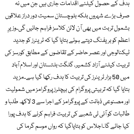
ہدف کے حصول کیلئے اقدامات جاری ہیں جن میں نہ
صرف بڑے شہروں بلکہ بلوچستان سمیت دور دراز علاقوں
بشمول تربت میں بھی آن لائن کلاسز فراہم جائیں گی۔وزیرِ
اعظم کو بریفنگ دیتے ہوئے بتایا گیا کہ ٹرینرز کو جدید
ٹیکنالوجی اور عصر حاضر کے تقاضوں کے مطابق کورسز کی
تربیت کیلئے آزاد کشمیر، گلگت بلتستان اور اسلام آباد
میں 50 ہزار ٹرینرز کی تربیت کا ہدف رکھا گیا ہے۔مزید
بتایا گیا کہ تربیتی پروگرام کی بیچلرز پروگرامز میں شمولیت
اور مصنوعی ذہانت کے پروگرامز کے اجرا سے 3 لاکھ طلبا و
طالبات کو آئی ٹی شعبے کی تربیت فراہم کرنے کا ہدف پورا
کیا جائے گا۔اجلاس کو بتایاگیا کہ رواں موسم گرما کی