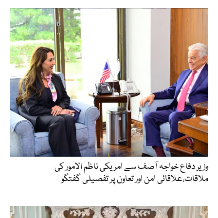
وزیر دفاع خواجہ آصف سے امریکی ناظم الامور کی
ملاقات،علاقائی امن اور تعاون پر تفصیلی گفتگو