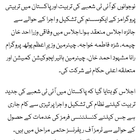
نوجوانوں کو آئی ٹی شعبے کی تربیت اور پاکستان میں تربیتی
پروگرامز کے ایکوسسٹم کی تشکیل و اجرا کے حوالے سے
جائزہ اجلاس منعقد ہوا۔اجلاس میں وفاقی وزرا احد خان
چیمہ، شزہ فاطمہ خواجہ، چیئرمین وزیرِ اعظم یوتھ پروگرام
رانا مشہود احمد خان، چیئرمین ہائیر ایجوکیشن کمیشن اور
متعلقہ اعلی حکام نے شرکت کی۔
اجلاس کو بتایا گیا کہ پاکستان میں آئی ٹی شعبے کی جدید
تربیت کیلئے نظام کی تشکیل و اجرا پر تیزی سے کام جاری
ہے جس کیلئے کنسلٹنسی فرمز کی خدمات کے حصول
کے حوالے سے ٹرمز آف ریفرنسز حتمی مراحل میں ہیں۔