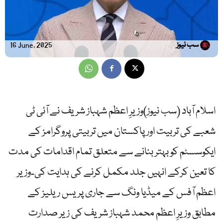
سب نیوز
16 June, 2025
اسلام آباد (سب نیوز)وزیرِ اعظم شہباز شریف نے آئی ٹی
شعبے کی تربیت اور پاکستان میں تربیتی پروگرامز کے
ایکوسسٹم کو بہتر بنانے سے متعلق تمام اقدامات کی مدت
کا تعین کرکے انہیں جلد مکمل کرنے کی ہدایت کی۔وزیر
اعظم آفس کے میڈیا ونگ سے جاری پریس ریلیز کے
مطابق وزیرِ اعظم محمد شہباز شریف کی زیر صدارت