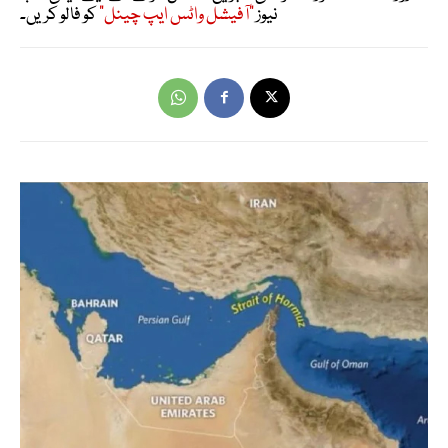
نیوز
"آفیشل واٹس ایپ چینل"
کو فالو کریں۔