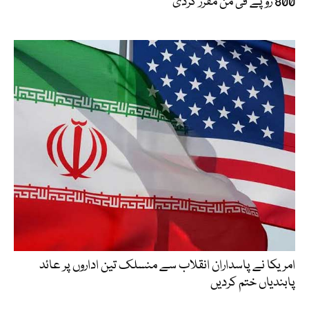
800 روپے فی من مقرر کردی
امریکا نے پاسداران انقلاب سے منسلک تین اداروں پر عائد
پابندیاں ختم کردیں