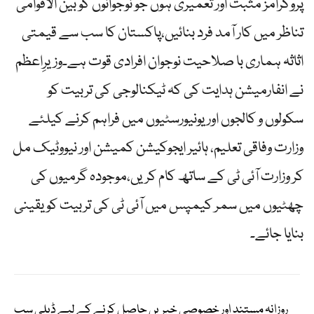
پروگرامز مثبت اور تعمیری ہوں جو نوجوانوں کو بین الاقوامی
تناظر میں کار آمد فرد بنائیں،پاکستان کا سب سے قیمتی
اثاثہ ہماری با صلاحیت نوجوان افرادی قوت ہے۔وزیرِاعظم
نے انفارمیشن ہدایت کی کہ ٹیکنالوجی کی تربیت کو
سکولوں و کالجوں اور یونیورسٹیوں میں فراہم کرنے کیلئے
وزارت وفاقی تعلیم، ہائیر ایجوکیشن کمیشن اور نیووٹیک مل
کر وزارت آئی ٹی کے ساتھ کام کریں،موجودہ گرمیوں کی
چھٹیوں میں سمر کیمپس میں آئی ٹی کی تربیت کو یقینی
بنایا جائے۔
روزانہ مستند اور خصوصی خبریں حاصل کرنے کے لیے ڈیلی سب