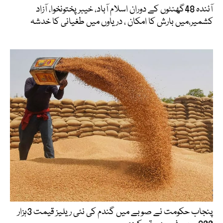
آئندہ 48گھنٹوں کے دوران اسلام آباد، خیبرپختونخوا، آزاد
کشمیر،میں بارش کا امکان ، دریاوں میں طغیانی کا خدشہ
پنجاب حکومت نے صوبے میں گندم کی نئی ریلیز قیمت 3ہزار