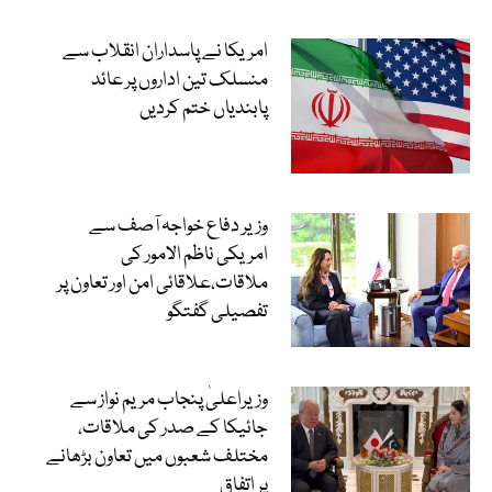
امریکا نے پاسداران انقلاب سے
منسلک تین اداروں پر عائد
پابندیاں ختم کردیں
وزیر دفاع خواجہ آصف سے
امریکی ناظم الامور کی
ملاقات،علاقائی امن اور تعاون پر
تفصیلی گفتگو
وزیراعلیٰ پنجاب مریم نواز سے
جائیکا کے صدر کی ملاقات،
مختلف شعبوں میں تعاون بڑھانے
پر اتفاق