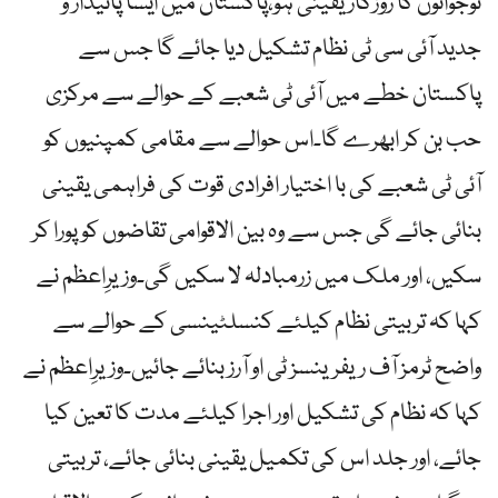
نوجوانوں کا روزگار یقینی ہو،پاکستان میں ایسا پائیدار و
جدید آئی سی ٹی نظام تشکیل دیا جائے گا جس سے
پاکستان خطے میں آئی ٹی شعبے کے حوالے سے مرکزی
حب بن کر ابھرے گا۔اس حوالے سے مقامی کمپنیوں کو
آئی ٹی شعبے کی با اختیار افرادی قوت کی فراہمی یقینی
بنائی جائے گی جس سے وہ بین الاقوامی تقاضوں کو پورا کر
سکیں، اور ملک میں زرمبادلہ لا سکیں گی۔وزیرِاعظم نے
کہا کہ تربیتی نظام کیلئے کنسلٹینسی کے حوالے سے
واضح ٹرمز آف ریفرینسز ٹی او آرز بنائے جائیں۔وزیرِاعظم نے
کہا کہ نظام کی تشکیل اور اجرا کیلئے مدت کا تعین کیا
جائے، اور جلد اس کی تکمیل یقینی بنائی جائے، تربیتی