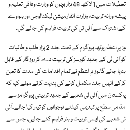
تعطیلات میں 1 لاکھ 46 ہزار بچوں کو وزارت وفاقی تعلیم و
پیشہ ورانہ تربیت، وزارت انفارمیشن ٹیکنالوجی اور ہواوے
کے اشتراک سے آئی ٹی کی تربیت فراہم کی جائے گی۔
وزیرِ اعظم یوتھ پروگرام کے تحت جلد 2 ہزار طلبا و طالبات
کو آئی ٹی کے جدید کورسز کی تربیت دے کر روزگار کے قابل
بنایا جائے گا۔وزیرِ اعظم نے تمام اقدامات کی مدت کا تعین
کرکے انہیں جلد مکمل کرنے کی ہدایت کرتے ہوئے کہا کہ
پاکستان میں آئی ٹی شعبے کے جدید تربیتی پروگرامز سے
مقامی سطح پر تبدیلی کیلئے نوجوانوں کو تیار کیا جائے۔آئی
ٹی شعبے کی ایسی تربیت و ہنر فراہم کئے جائیں، جس سے