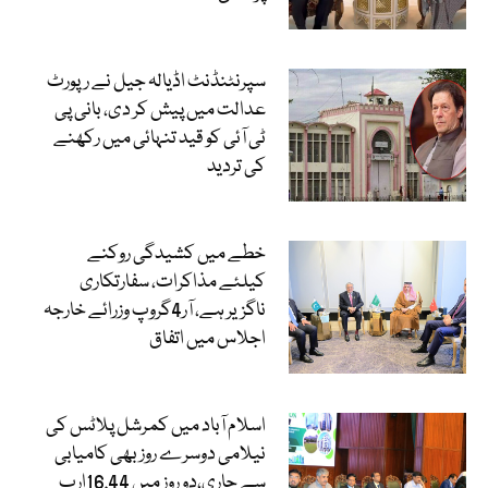
سپرنٹنڈنٹ اڈیالہ جیل نے رپورٹ
عدالت میں پیش کر دی، بانی پی
ٹی آئی کو قید تنہائی میں رکھنے
کی تردید
خطے میں کشیدگی روکنے
کیلئے مذاکرات، سفارتکاری
ناگزیر ہے، آر4گروپ وزرائے خارجہ
اجلاس میں اتفاق
اسلام آباد میں کمرشل پلاٹس کی
نیلامی دوسرے روز بھی کامیابی
سے جاری،دو روز میں 16.44ارب